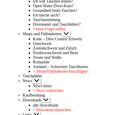
Ich will Tauchen lernen?
Open Water Diver-Kurs?
Gesundheit beim Tauchen?
Ich tauche auch?
Tauchausrüstung
Divemaster und Tauchlehrer?
+ neue Frage stellen
Shops und Füllstationen
Untermenü
anzeigen
Karte – Dive Centers Schweiz
Ostschweiz
Zentralschweiz und Zürich
Nordwestschweiz und Bern
Tessin und Wallis
Romandie
Ausland – Schweizer Tauchbasen
+ Shops/Füllstationen hinzufügen
Tauchplätze
News
Untermenü
anzeigen
News lesen
+ News einreichen
Kaufberatung
Downloads
Untermenü
anzeigen
alle Downloads
+ Download einreichen
Links
Untermenü