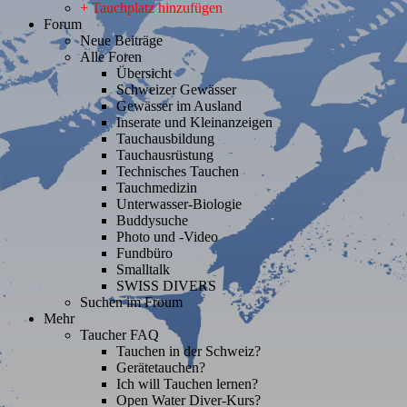
+ Tauchplatz hinzufügen
Forum
Neue Beiträge
Alle Foren
Übersicht
Schweizer Gewässer
Gewässer im Ausland
Inserate und Kleinanzeigen
Tauchausbildung
Tauchausrüstung
Technisches Tauchen
Tauchmedizin
Unterwasser-Biologie
Buddysuche
Photo und -Video
Fundbüro
Smalltalk
SWISS DIVERS
Suchen im Froum
Mehr
Taucher FAQ
Tauchen in der Schweiz?
Gerätetauchen?
Ich will Tauchen lernen?
Open Water Diver-Kurs?