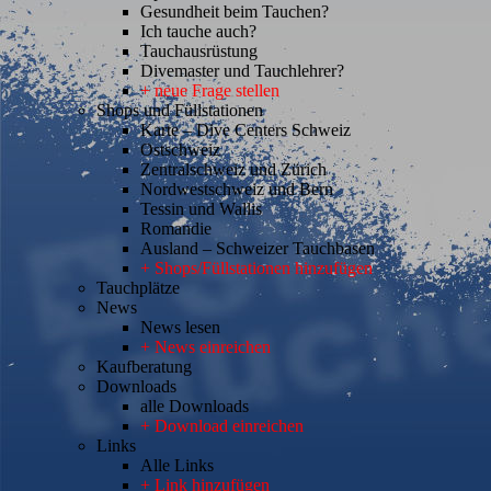
Gesundheit beim Tauchen?
Ich tauche auch?
Tauchausrüstung
Divemaster und Tauchlehrer?
+ neue Frage stellen
Shops und Füllstationen
Karte – Dive Centers Schweiz
Ostschweiz
Zentralschweiz und Zürich
Nordwestschweiz und Bern
Tessin und Wallis
Romandie
Ausland – Schweizer Tauchbasen
+ Shops/Füllstationen hinzufügen
Tauchplätze
News
News lesen
+ News einreichen
Kaufberatung
Downloads
alle Downloads
+ Download einreichen
Links
Alle Links
+ Link hinzufügen