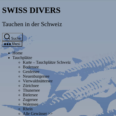
Direkt
SWISS DIVERS
zum
Inhalt
wechseln
Tauchen in der Schweiz
Suche
Menü
Home
Tauchplätze
Karte – Tauchplätze Schweiz
Bodensee
Genfersee
Neuenburgersee
Vierwaldstättersee
Zürichsee
Thunersee
Bielersee
Zugersee
Walensee
Rhein
Alle Gewässer >>