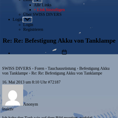
anzeigen
Alle Links
+ Link hinzufügen
Über SWISS DIVERS
Login
Untermenü
anzeigen
Login
Registrieren
Re: Re: Befestigung Akku von Tanklampe
Beitragsdatum
SWISS DIVERS
›
Foren
›
Tauchausrüstung
›
Befestigung Akku
von Tanklampe
›
Re: Re: Befestigung Akku von Tanklampe
16. Mai 2013 um 8:10 Uhr
#72187
Anonym
Inaktiv
Ich habe den Tank wie auf dem Bild montiert, perfekt!