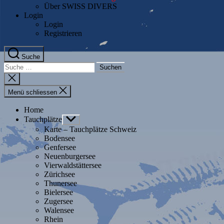
Über SWISS DIVERS
Login
Login
Registrieren
Suche
Suche
nach:
Suche
schliessen
Menü schliessen
Home
Tauchplätze
Untermenü
anzeigen
Karte – Tauchplätze Schweiz
Bodensee
Genfersee
Neuenburgersee
Vierwaldstättersee
Zürichsee
Thunersee
Bielersee
Zugersee
Walensee
Rhein