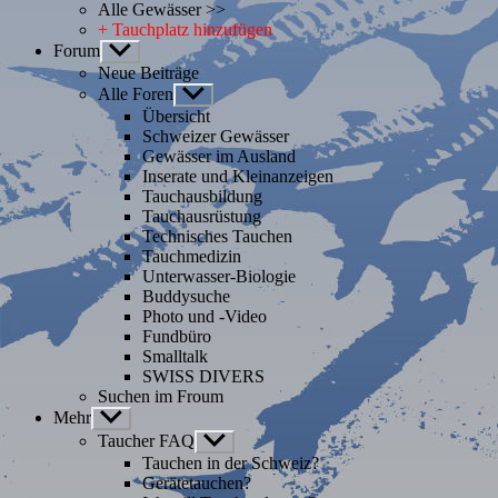
Alle Gewässer >>
+ Tauchplatz hinzufügen
Forum
Untermenü
anzeigen
Neue Beiträge
Alle Foren
Untermenü
anzeigen
Übersicht
Schweizer Gewässer
Gewässer im Ausland
Inserate und Kleinanzeigen
Tauchausbildung
Tauchausrüstung
Technisches Tauchen
Tauchmedizin
Unterwasser-Biologie
Buddysuche
Photo und -Video
Fundbüro
Smalltalk
SWISS DIVERS
Suchen im Froum
Mehr
Untermenü
anzeigen
Taucher FAQ
Untermenü
anzeigen
Tauchen in der Schweiz?
Gerätetauchen?