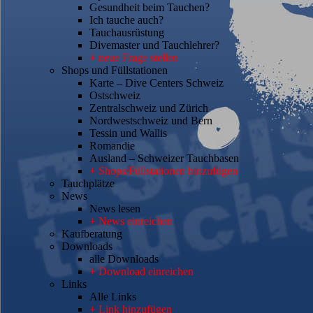
Gesundheit beim Tauchen?
Ich tauche auch?
Tauchausrüstung
Divemaster und Tauchlehrer?
+ neue Frage stellen
Shops und Füllstationen
Karte – Dive Centers Schweiz
Ostschweiz
Zentralschweiz und Zürich
Nordwestschweiz und Bern
Tessin und Wallis
Romandie
Ausland – Schweizer Tauchbasen
+ Shops/Füllstationen hinzufügen
Tauchplätze
News
News lesen
+ News einreichen
Kaufberatung
Downloads
alle Downloads
+ Download einreichen
Links
Alle Links
+ Link hinzufügen