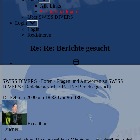
anzeigen
Alle Links
+ Link hinzufügen
Über SWISS DIVERS
Login
Untermenü
anzeigen
Login
Registrieren
Re: Re: Berichte gesucht
Beitragsdatum
SWISS DIVERS
›
Foren
›
Fragen und Antworten zu SWISS
DIVERS
›
Berichte gesucht
›
Re: Re: Berichte gesucht
15. Februar 2009 um 18:33 Uhr
#61189
Excalibur
Taucher
ok.. werd ich mal in einer ruhigen Minute was zu schreiben.. wird