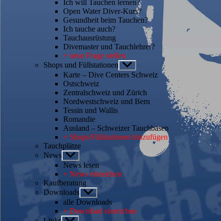
Ich will Tauchen lernen?
Open Water Diver-Kurs?
Gesundheit beim Tauchen?
Ich tauche auch?
Tauchausrüstung
Divemaster und Tauchlehrer?
+ neue Frage stellen
Shops und Füllstationen
Untermenü
anzeigen
Karte – Dive Centers Schweiz
Ostschweiz
Zentralschweiz und Zürich
Nordwestschweiz und Bern
Tessin und Wallis
Romandie
Ausland – Schweizer Tauchbasen
+ Shops/Füllstationen hinzufügen
Tauchplätze
News
Untermenü
anzeigen
News lesen
+ News einreichen
Kaufberatung
Downloads
Untermenü
anzeigen
alle Downloads
+ Download einreichen
Links
Untermenü