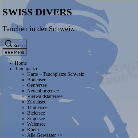
Direkt
SWISS DIVERS
zum
Inhalt
wechseln
Tauchen in der Schweiz
Suche
Menü
Home
Tauchplätze
Karte – Tauchplätze Schweiz
Bodensee
Genfersee
Neuenburgersee
Vierwaldstättersee
Zürichsee
Thunersee
Bielersee
Zugersee
Walensee
Rhein
Alle Gewässer >>