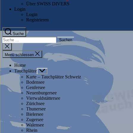
Über SWISS DIVERS
Login
Login
Registrieren
Suche
Suche
nach:
Suche
schliessen
Menü schliessen
Home
Tauchplätze
Untermenü
anzeigen
Karte – Tauchplätze Schweiz
Bodensee
Genfersee
Neuenburgersee
Vierwaldstättersee
Zürichsee
Thunersee
Bielersee
Zugersee
Walensee
Rhein