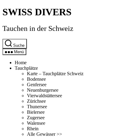
Direkt
SWISS DIVERS
zum
Inhalt
wechseln
Tauchen in der Schweiz
Suche
Menü
Home
Tauchplätze
Karte – Tauchplätze Schweiz
Bodensee
Genfersee
Neuenburgersee
Vierwaldstättersee
Zürichsee
Thunersee
Bielersee
Zugersee
Walensee
Rhein
Alle Gewässer >>