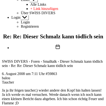
anzeigen
Alle Links
+ Link hinzufügen
Über SWISS DIVERS
Login
Untermenü
anzeigen
Login
Registrieren
Re: Re: Dieser Schmalz kann tödlich sein
Beitragsdatum
SWISS DIVERS
›
Foren
›
Smalltalk
›
Dieser Schmalz kann tödlich
sein
›
Re: Re: Dieser Schmalz kann tödlich sein
6. August 2008 um 7:11 Uhr
#59863
balou
Taucher
Ja ja ihr feigen taucher;) wieder andere den Kopf hin halten lassen!
Ja ich werde es mal versuchen. Werde danach wenn ich noch kann
einen kleinen Bericht dazu abgeben. Ich bin schon richtig Feuer und
Flamme ;D