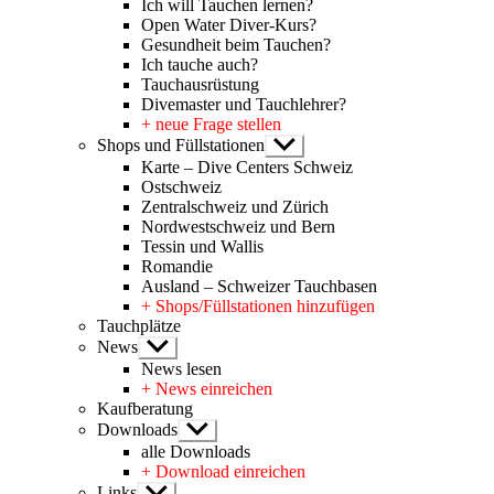
Ich will Tauchen lernen?
Open Water Diver-Kurs?
Gesundheit beim Tauchen?
Ich tauche auch?
Tauchausrüstung
Divemaster und Tauchlehrer?
+ neue Frage stellen
Shops und Füllstationen
Untermenü
anzeigen
Karte – Dive Centers Schweiz
Ostschweiz
Zentralschweiz und Zürich
Nordwestschweiz und Bern
Tessin und Wallis
Romandie
Ausland – Schweizer Tauchbasen
+ Shops/Füllstationen hinzufügen
Tauchplätze
News
Untermenü
anzeigen
News lesen
+ News einreichen
Kaufberatung
Downloads
Untermenü
anzeigen
alle Downloads
+ Download einreichen
Links
Untermenü