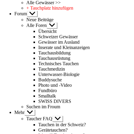
Alle Gewässer >>
+ Tauchplatz hinzufügen
Forum
Untermenü
anzeigen
Neue Beiträge
Alle Foren
Untermenü
anzeigen
Übersicht
Schweizer Gewässer
Gewässer im Ausland
Inserate und Kleinanzeigen
Tauchausbildung
Tauchausrüstung
Technisches Tauchen
Tauchmedizin
Unterwasser-Biologie
Buddysuche
Photo und -Video
Fundbüro
Smalltalk
SWISS DIVERS
Suchen im Froum
Mehr
Untermenü
anzeigen
Taucher FAQ
Untermenü
anzeigen
Tauchen in der Schweiz?
Gerätetauchen?