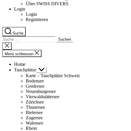
Über SWISS DIVERS
Login
Login
Registrieren
Suche
Suche
nach:
Suche
schliessen
Menü schliessen
Home
Tauchplätze
Untermenü
anzeigen
Karte – Tauchplätze Schweiz
Bodensee
Genfersee
Neuenburgersee
Vierwaldstättersee
Zürichsee
Thunersee
Bielersee
Zugersee
Walensee
Rhein