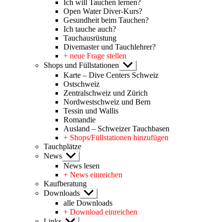
Ich will Tauchen lernen?
Open Water Diver-Kurs?
Gesundheit beim Tauchen?
Ich tauche auch?
Tauchausrüstung
Divemaster und Tauchlehrer?
+ neue Frage stellen
Shops und Füllstationen
Untermenü
anzeigen
Karte – Dive Centers Schweiz
Ostschweiz
Zentralschweiz und Zürich
Nordwestschweiz und Bern
Tessin und Wallis
Romandie
Ausland – Schweizer Tauchbasen
+ Shops/Füllstationen hinzufügen
Tauchplätze
News
Untermenü
anzeigen
News lesen
+ News einreichen
Kaufberatung
Downloads
Untermenü
anzeigen
alle Downloads
+ Download einreichen
Links
Untermenü