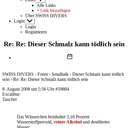
anzeigen
Alle Links
+ Link hinzufügen
Über SWISS DIVERS
Login
Untermenü
anzeigen
Login
Registrieren
Re: Re: Dieser Schmalz kann tödlich sein
Beitragsdatum
SWISS DIVERS
›
Foren
›
Smalltalk
›
Dieser Schmalz kann tödlich
sein
›
Re: Re: Dieser Schmalz kann tödlich sein
8. August 2008 um 5:56 Uhr
#59884
Excalibur
Taucher
Das Wässerchen beinhaltet 3,18 Prozent
Wasserstoffperoxid,
reiner Alkohol
und destiliertes
Wasser.