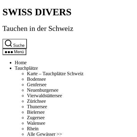
Direkt
SWISS DIVERS
zum
Inhalt
wechseln
Tauchen in der Schweiz
Suche
Menü
Home
Tauchplätze
Karte – Tauchplätze Schweiz
Bodensee
Genfersee
Neuenburgersee
Vierwaldstättersee
Zürichsee
Thunersee
Bielersee
Zugersee
Walensee
Rhein
Alle Gewässer >>