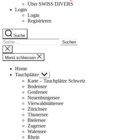
Über SWISS DIVERS
Login
Login
Registrieren
Suche
Suche
nach:
Suche
schliessen
Menü schliessen
Home
Tauchplätze
Untermenü
anzeigen
Karte – Tauchplätze Schweiz
Bodensee
Genfersee
Neuenburgersee
Vierwaldstättersee
Zürichsee
Thunersee
Bielersee
Zugersee
Walensee
Rhein