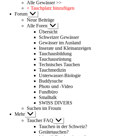
Alle Gewässer >>
+ Tauchplatz hinzufügen
Forum
Untermenü
anzeigen
Neue Beiträge
Alle Foren
Untermenü
anzeigen
Übersicht
Schweizer Gewässer
Gewässer im Ausland
Inserate und Kleinanzeigen
Tauchausbildung
Tauchausrüstung
Technisches Tauchen
Tauchmedizin
Unterwasser-Biologie
Buddysuche
Photo und -Video
Fundbüro
Smalltalk
SWISS DIVERS
Suchen im Froum
Mehr
Untermenü
anzeigen
Taucher FAQ
Untermenü
anzeigen
Tauchen in der Schweiz?
Gerätetauchen?