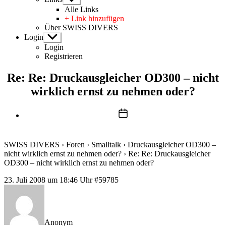
anzeigen
Alle Links
+ Link hinzufügen
Über SWISS DIVERS
Login
Untermenü
anzeigen
Login
Registrieren
Re: Re: Druckausgleicher OD300 – nicht
wirklich ernst zu nehmen oder?
Beitragsdatum
SWISS DIVERS
›
Foren
›
Smalltalk
›
Druckausgleicher OD300 –
nicht wirklich ernst zu nehmen oder?
›
Re: Re: Druckausgleicher
OD300 – nicht wirklich ernst zu nehmen oder?
23. Juli 2008 um 18:46 Uhr
#59785
Anonym