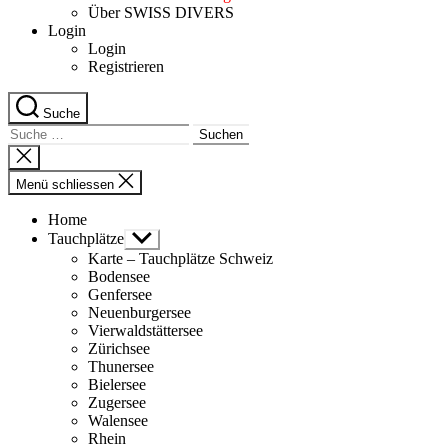
Über SWISS DIVERS
Login
Login
Registrieren
Suche
Suche
nach:
Suche
schliessen
Menü schliessen
Home
Tauchplätze
Untermenü
anzeigen
Karte – Tauchplätze Schweiz
Bodensee
Genfersee
Neuenburgersee
Vierwaldstättersee
Zürichsee
Thunersee
Bielersee
Zugersee
Walensee
Rhein