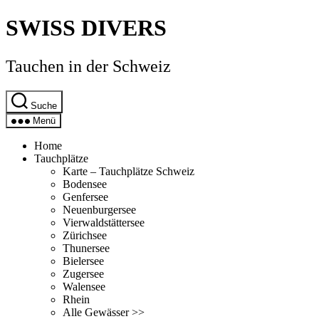
Direkt
SWISS DIVERS
zum
Inhalt
wechseln
Tauchen in der Schweiz
Suche
Menü
Home
Tauchplätze
Karte – Tauchplätze Schweiz
Bodensee
Genfersee
Neuenburgersee
Vierwaldstättersee
Zürichsee
Thunersee
Bielersee
Zugersee
Walensee
Rhein
Alle Gewässer >>