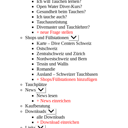
Ich will Tauchen lernen?
Open Water Diver-Kurs?
Gesundheit beim Tauchen?
Ich tauche auch?
Tauchausrüstung
Divemaster und Tauchlehrer?
+ neue Frage stellen
Shops und Füllstationen
Untermenü
anzeigen
Karte – Dive Centers Schweiz
Ostschweiz
Zentralschweiz und Zürich
Nordwestschweiz und Bern
Tessin und Wallis
Romandie
Ausland – Schweizer Tauchbasen
+ Shops/Füllstationen hinzufügen
Tauchplätze
News
Untermenü
anzeigen
News lesen
+ News einreichen
Kaufberatung
Downloads
Untermenü
anzeigen
alle Downloads
+ Download einreichen
Links
Untermenü