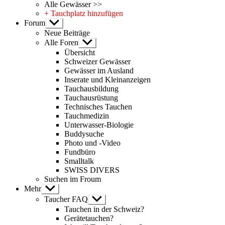
Alle Gewässer >>
+ Tauchplatz hinzufügen
Forum
Untermenü
anzeigen
Neue Beiträge
Alle Foren
Untermenü
anzeigen
Übersicht
Schweizer Gewässer
Gewässer im Ausland
Inserate und Kleinanzeigen
Tauchausbildung
Tauchausrüstung
Technisches Tauchen
Tauchmedizin
Unterwasser-Biologie
Buddysuche
Photo und -Video
Fundbüro
Smalltalk
SWISS DIVERS
Suchen im Froum
Mehr
Untermenü
anzeigen
Taucher FAQ
Untermenü
anzeigen
Tauchen in der Schweiz?
Gerätetauchen?