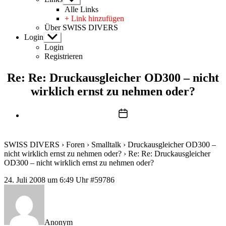
anzeigen
Alle Links
+ Link hinzufügen
Über SWISS DIVERS
Login
Untermenü
anzeigen
Login
Registrieren
Re: Re: Druckausgleicher OD300 – nicht
wirklich ernst zu nehmen oder?
Beitragsdatum
SWISS DIVERS
›
Foren
›
Smalltalk
›
Druckausgleicher OD300 –
nicht wirklich ernst zu nehmen oder?
›
Re: Re: Druckausgleicher
OD300 – nicht wirklich ernst zu nehmen oder?
24. Juli 2008 um 6:49 Uhr
#59786
Anonym