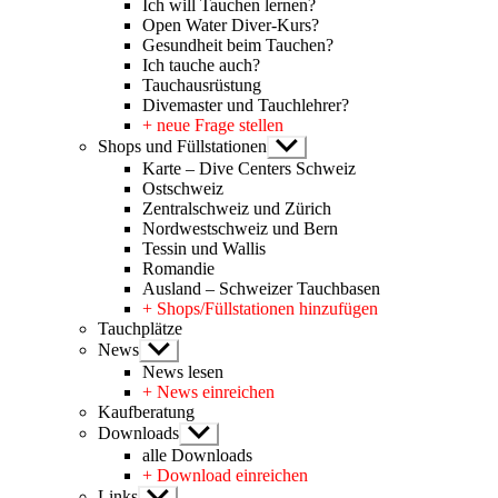
Ich will Tauchen lernen?
Open Water Diver-Kurs?
Gesundheit beim Tauchen?
Ich tauche auch?
Tauchausrüstung
Divemaster und Tauchlehrer?
+ neue Frage stellen
Shops und Füllstationen
Untermenü
anzeigen
Karte – Dive Centers Schweiz
Ostschweiz
Zentralschweiz und Zürich
Nordwestschweiz und Bern
Tessin und Wallis
Romandie
Ausland – Schweizer Tauchbasen
+ Shops/Füllstationen hinzufügen
Tauchplätze
News
Untermenü
anzeigen
News lesen
+ News einreichen
Kaufberatung
Downloads
Untermenü
anzeigen
alle Downloads
+ Download einreichen
Links
Untermenü