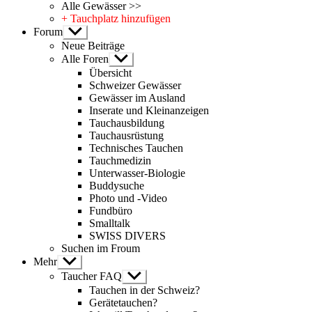
Alle Gewässer >>
+ Tauchplatz hinzufügen
Forum
Untermenü
anzeigen
Neue Beiträge
Alle Foren
Untermenü
anzeigen
Übersicht
Schweizer Gewässer
Gewässer im Ausland
Inserate und Kleinanzeigen
Tauchausbildung
Tauchausrüstung
Technisches Tauchen
Tauchmedizin
Unterwasser-Biologie
Buddysuche
Photo und -Video
Fundbüro
Smalltalk
SWISS DIVERS
Suchen im Froum
Mehr
Untermenü
anzeigen
Taucher FAQ
Untermenü
anzeigen
Tauchen in der Schweiz?
Gerätetauchen?