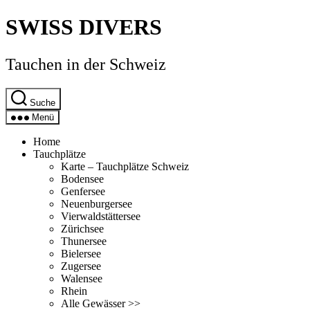
Direkt
SWISS DIVERS
zum
Inhalt
wechseln
Tauchen in der Schweiz
Suche
Menü
Home
Tauchplätze
Karte – Tauchplätze Schweiz
Bodensee
Genfersee
Neuenburgersee
Vierwaldstättersee
Zürichsee
Thunersee
Bielersee
Zugersee
Walensee
Rhein
Alle Gewässer >>