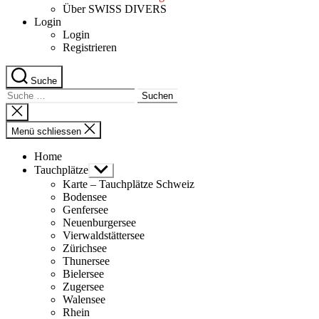
Über SWISS DIVERS
Login
Login
Registrieren
Suche
Suche
nach:
Suche
schliessen
Menü schliessen
Home
Tauchplätze
Untermenü
anzeigen
Karte – Tauchplätze Schweiz
Bodensee
Genfersee
Neuenburgersee
Vierwaldstättersee
Zürichsee
Thunersee
Bielersee
Zugersee
Walensee
Rhein