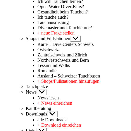
Ich will Tauchen lernen?
Open Water Diver-Kurs?
Gesundheit beim Tauchen?
Ich tauche auch?
Tauchausrüstung
Divemaster und Tauchlehrer?
+ neue Frage stellen
Shops und Füllstationen
Untermenü
anzeigen
Karte – Dive Centers Schweiz
Ostschweiz
Zentralschweiz und Zürich
Nordwestschweiz und Bern
Tessin und Wallis
Romandie
Ausland – Schweizer Tauchbasen
+ Shops/Füllstationen hinzufügen
Tauchplätze
News
Untermenü
anzeigen
News lesen
+ News einreichen
Kaufberatung
Downloads
Untermenü
anzeigen
alle Downloads
+ Download einreichen
Links
Untermenü