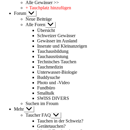
Alle Gewässer >>
+ Tauchplatz hinzufügen
Forum
Untermenü
anzeigen
Neue Beiträge
Alle Foren
Untermenü
anzeigen
Übersicht
Schweizer Gewässer
Gewässer im Ausland
Inserate und Kleinanzeigen
Tauchausbildung
Tauchausrüstung
Technisches Tauchen
Tauchmedizin
Unterwasser-Biologie
Buddysuche
Photo und -Video
Fundbüro
Smalltalk
SWISS DIVERS
Suchen im Froum
Mehr
Untermenü
anzeigen
Taucher FAQ
Untermenü
anzeigen
Tauchen in der Schweiz?
Gerätetauchen?