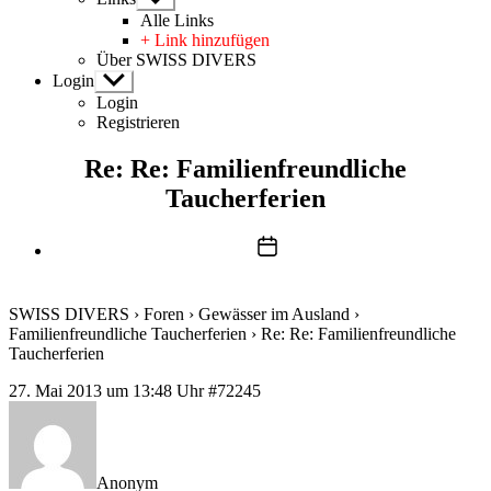
anzeigen
Alle Links
+ Link hinzufügen
Über SWISS DIVERS
Login
Untermenü
anzeigen
Login
Registrieren
Re: Re: Familienfreundliche
Taucherferien
Beitragsdatum
SWISS DIVERS
›
Foren
›
Gewässer im Ausland
›
Familienfreundliche Taucherferien
›
Re: Re: Familienfreundliche
Taucherferien
27. Mai 2013 um 13:48 Uhr
#72245
Anonym