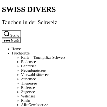
Direkt
SWISS DIVERS
zum
Inhalt
wechseln
Tauchen in der Schweiz
Suche
Menü
Home
Tauchplätze
Karte – Tauchplätze Schweiz
Bodensee
Genfersee
Neuenburgersee
Vierwaldstättersee
Zürichsee
Thunersee
Bielersee
Zugersee
Walensee
Rhein
Alle Gewässer >>