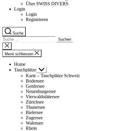
Über SWISS DIVERS
Login
Login
Registrieren
Suche
Suche
nach:
Suche
schliessen
Menü schliessen
Home
Tauchplätze
Untermenü
anzeigen
Karte – Tauchplätze Schweiz
Bodensee
Genfersee
Neuenburgersee
Vierwaldstättersee
Zürichsee
Thunersee
Bielersee
Zugersee
Walensee
Rhein