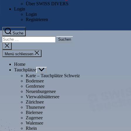
Über SWISS DIVERS
Login
Login
Registrieren
Suche
Suche
nach:
Suche
schliessen
Menü schliessen
Home
Tauchplätze
Untermenü
anzeigen
Karte – Tauchplätze Schweiz
Bodensee
Genfersee
Neuenburgersee
Vierwaldstättersee
Zürichsee
Thunersee
Bielersee
Zugersee
Walensee
Rhein