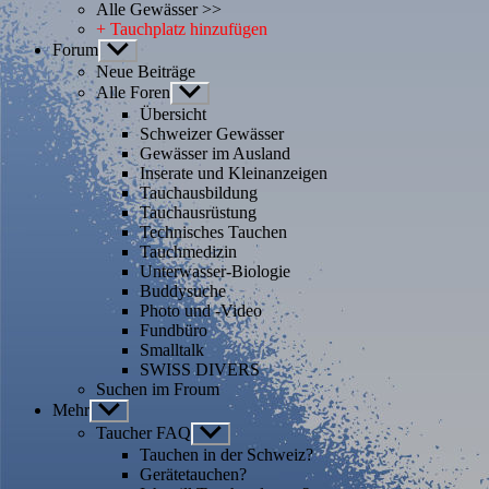
Alle Gewässer >>
+ Tauchplatz hinzufügen
Forum
Untermenü
anzeigen
Neue Beiträge
Alle Foren
Untermenü
anzeigen
Übersicht
Schweizer Gewässer
Gewässer im Ausland
Inserate und Kleinanzeigen
Tauchausbildung
Tauchausrüstung
Technisches Tauchen
Tauchmedizin
Unterwasser-Biologie
Buddysuche
Photo und -Video
Fundbüro
Smalltalk
SWISS DIVERS
Suchen im Froum
Mehr
Untermenü
anzeigen
Taucher FAQ
Untermenü
anzeigen
Tauchen in der Schweiz?
Gerätetauchen?