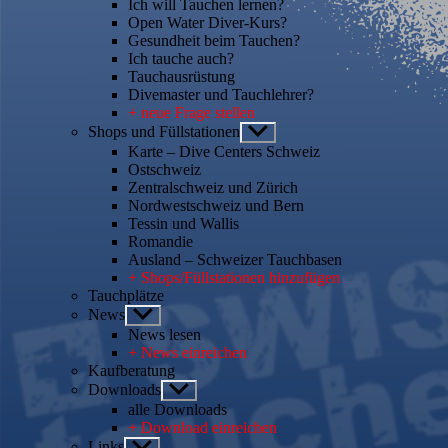
Ich will Tauchen lernen?
Open Water Diver-Kurs?
Gesundheit beim Tauchen?
Ich tauche auch?
Tauchausrüstung
Divemaster und Tauchlehrer?
+ neue Frage stellen
Shops und Füllstationen
Untermenü
anzeigen
Karte – Dive Centers Schweiz
Ostschweiz
Zentralschweiz und Zürich
Nordwestschweiz und Bern
Tessin und Wallis
Romandie
Ausland – Schweizer Tauchbasen
+ Shops/Füllstationen hinzufügen
Tauchplätze
News
Untermenü
anzeigen
News lesen
+ News einreichen
Kaufberatung
Downloads
Untermenü
anzeigen
alle Downloads
+ Download einreichen
Links
Untermenü