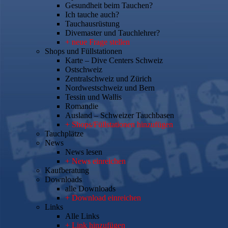
Gesundheit beim Tauchen?
Ich tauche auch?
Tauchausrüstung
Divemaster und Tauchlehrer?
+ neue Frage stellen
Shops und Füllstationen
Karte – Dive Centers Schweiz
Ostschweiz
Zentralschweiz und Zürich
Nordwestschweiz und Bern
Tessin und Wallis
Romandie
Ausland – Schweizer Tauchbasen
+ Shops/Füllstationen hinzufügen
Tauchplätze
News
News lesen
+ News einreichen
Kaufberatung
Downloads
alle Downloads
+ Download einreichen
Links
Alle Links
+ Link hinzufügen