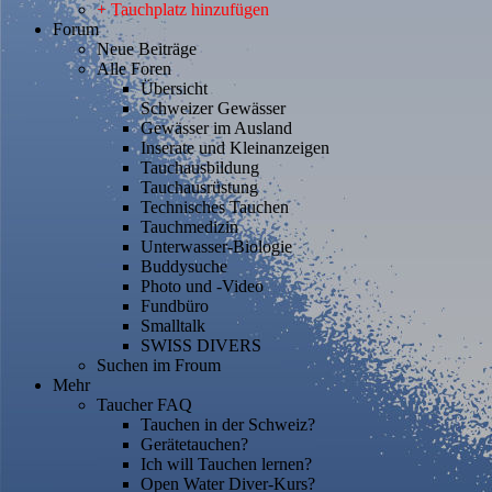
+ Tauchplatz hinzufügen
Forum
Neue Beiträge
Alle Foren
Übersicht
Schweizer Gewässer
Gewässer im Ausland
Inserate und Kleinanzeigen
Tauchausbildung
Tauchausrüstung
Technisches Tauchen
Tauchmedizin
Unterwasser-Biologie
Buddysuche
Photo und -Video
Fundbüro
Smalltalk
SWISS DIVERS
Suchen im Froum
Mehr
Taucher FAQ
Tauchen in der Schweiz?
Gerätetauchen?
Ich will Tauchen lernen?
Open Water Diver-Kurs?