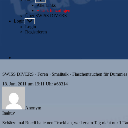
anzeigen
Alle Links
+ Link hinzufügen
Über SWISS DIVERS
Login
Untermenü
anzeigen
Login
Registrieren
SWISS DIVERS
›
Foren
›
Smalltalk
›
Flaschentauchen für Dummies
18. Juni 2011 um 19:11 Uhr
#68314
Anonym
Inaktiv
Schätze mal Ruedi hatte nen Trocki an, weil er am Tag nicht nur 1 