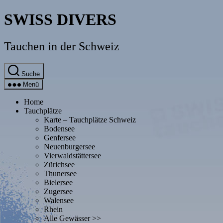
Direkt
SWISS DIVERS
zum
Inhalt
wechseln
Tauchen in der Schweiz
Suche
Menü
Home
Tauchplätze
Karte – Tauchplätze Schweiz
Bodensee
Genfersee
Neuenburgersee
Vierwaldstättersee
Zürichsee
Thunersee
Bielersee
Zugersee
Walensee
Rhein
Alle Gewässer >>