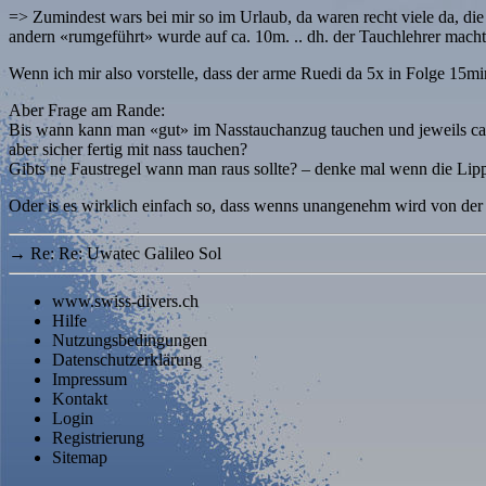
=> Zumindest wars bei mir so im Urlaub, da waren recht viele da, di
andern «rumgeführt» wurde auf ca. 10m. .. dh. der Tauchlehrer macht
Wenn ich mir also vorstelle, dass der arme Ruedi da 5x in Folge 15
Aber Frage am Rande:
Bis wann kann man «gut» im Nasstauchanzug tauchen und jeweils c
aber sicher fertig mit nass tauchen?
Gibts ne Faustregel wann man raus sollte? – denke mal wenn die Lipp
Oder is es wirklich einfach so, dass wenns unangenehm wird von der 
→
Re: Re: Uwatec Galileo Sol
www.swiss-divers.ch
Hilfe
Nutzungsbedingungen
Datenschutzerklärung
Impressum
Kontakt
Login
Registrierung
Sitemap