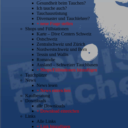
Gesundheit beim Tauchen?
Ich tauche auch?
Tauchausrüstung
Divemaster und Tauchlehrer?
+ neue Frage stellen
Shops und Füllstationen
Karte – Dive Centers Schweiz
Ostschweiz
Zentralschweiz und Zürich
Nordwestschweiz und Bern
Tessin und Wallis
Romandie
Ausland – Schweizer Tauchbasen
+ Shops/Füllstationen hinzufügen
Tauchplätze
News
News lesen
+ News einreichen
Kaufberatung
Downloads
alle Downloads
+ Download einreichen
Links
Alle Links
+ Link hinzufügen