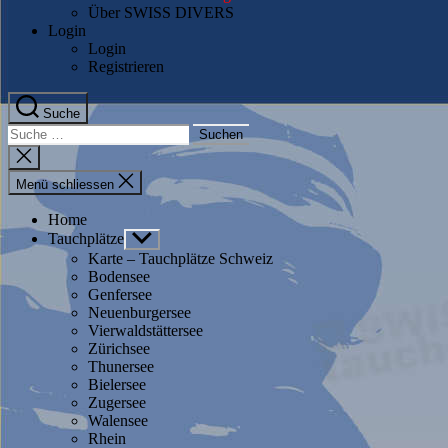
Über SWISS DIVERS
Login
Login
Registrieren
Suche
Suche
nach:
Suche
schliessen
Menü schliessen
Home
Tauchplätze
Untermenü
anzeigen
Karte – Tauchplätze Schweiz
Bodensee
Genfersee
Neuenburgersee
Vierwaldstättersee
Zürichsee
Thunersee
Bielersee
Zugersee
Walensee
Rhein