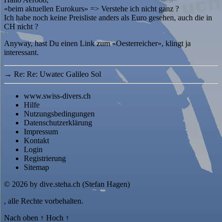
«beim aktuellen Eurokurs» => Verstehe ich nicht ganz ?
Ich habe noch keine Preisliste anders als Euro gesehen, auch die in
CH nicht ?
Anyway, hast Du einen Link zum «Oesterreicher», klingt ja
interessant.
→
Re: Re: Uwatec Galileo Sol
www.swiss-divers.ch
Hilfe
Nutzungsbedingungen
Datenschutzerklärung
Impressum
Kontakt
Login
Registrierung
Sitemap
© 2026
by dive.steha.ch (Stefan Hagen)
, alle Rechte vorbehalten.
Nach oben
↑
Hoch
↑