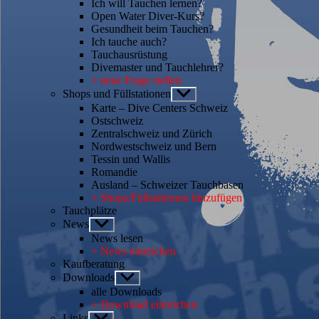
Ich will Tauchen lernen?
Open Water Diver-Kurs?
Gesundheit beim Tauchen?
Ich tauche auch?
Tauchausrüstung
Divemaster und Tauchlehrer?
+ neue Frage stellen
Shops und Füllstationen
Untermenü
anzeigen
Karte – Dive Centers Schweiz
Ostschweiz
Zentralschweiz und Zürich
Nordwestschweiz und Bern
Tessin und Wallis
Romandie
Ausland – Schweizer Tauchbasen
+ Shops/Füllstationen hinzufügen
Tauchplätze
News
Untermenü
anzeigen
News lesen
+ News einreichen
Kaufberatung
Downloads
Untermenü
anzeigen
alle Downloads
+ Download einreichen
Links
Untermenü