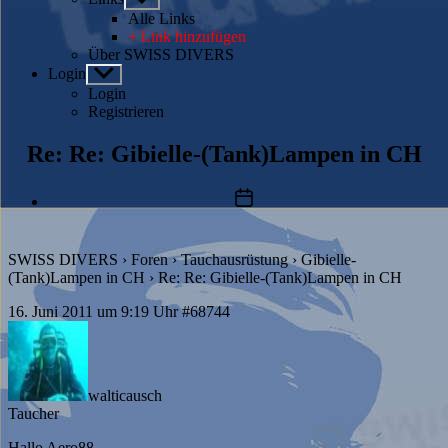
anzeigen
Alle Links
+ Link hinzufügen
Über SWISS DIVERS
Login
Untermenü
anzeigen
Login
Registrieren
Re: Re: Gibielle-(Tank)Lampen in CH
Beitragsdatum
SWISS DIVERS
›
Foren
›
Tauchausrüstung
›
Gibielle-
(Tank)Lampen in CH
›
Re: Re: Gibielle-(Tank)Lampen in CH
16. Juni 2011 um 9:19 Uhr
#68744
walticausch
Taucher
Hallo Aero88,