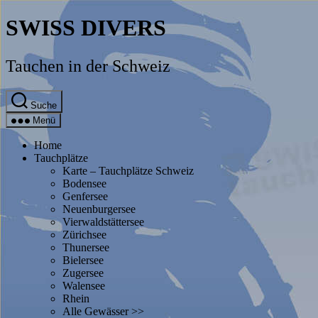
Direkt
SWISS DIVERS
zum
Inhalt
wechseln
Tauchen in der Schweiz
Suche
Menü
Home
Tauchplätze
Karte – Tauchplätze Schweiz
Bodensee
Genfersee
Neuenburgersee
Vierwaldstättersee
Zürichsee
Thunersee
Bielersee
Zugersee
Walensee
Rhein
Alle Gewässer >>