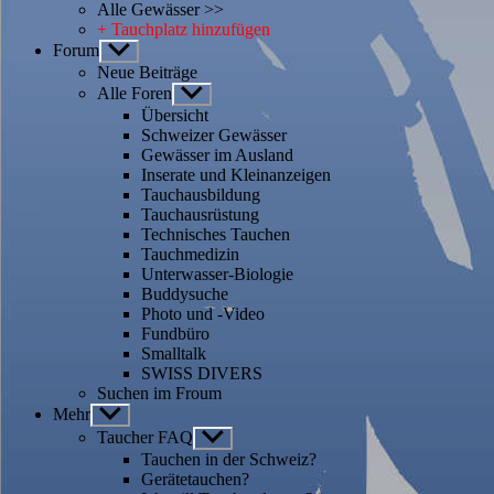
Alle Gewässer >>
+ Tauchplatz hinzufügen
Forum
Untermenü
anzeigen
Neue Beiträge
Alle Foren
Untermenü
anzeigen
Übersicht
Schweizer Gewässer
Gewässer im Ausland
Inserate und Kleinanzeigen
Tauchausbildung
Tauchausrüstung
Technisches Tauchen
Tauchmedizin
Unterwasser-Biologie
Buddysuche
Photo und -Video
Fundbüro
Smalltalk
SWISS DIVERS
Suchen im Froum
Mehr
Untermenü
anzeigen
Taucher FAQ
Untermenü
anzeigen
Tauchen in der Schweiz?
Gerätetauchen?