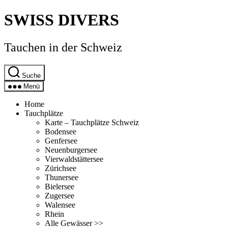
Direkt
SWISS DIVERS
zum
Inhalt
wechseln
Tauchen in der Schweiz
Suche
Menü
Home
Tauchplätze
Karte – Tauchplätze Schweiz
Bodensee
Genfersee
Neuenburgersee
Vierwaldstättersee
Zürichsee
Thunersee
Bielersee
Zugersee
Walensee
Rhein
Alle Gewässer >>