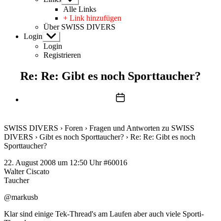
anzeigen
Alle Links
+ Link hinzufügen
Über SWISS DIVERS
Login
Untermenü
anzeigen
Login
Registrieren
Re: Re: Gibt es noch Sporttaucher?
Beitragsdatum
SWISS DIVERS
›
Foren
›
Fragen und Antworten zu SWISS
DIVERS
›
Gibt es noch Sporttaucher?
›
Re: Re: Gibt es noch
Sporttaucher?
22. August 2008 um 12:50 Uhr
#60016
Walter Ciscato
Taucher
@markusb
Klar sind einige Tek-Thread's am Laufen aber auch viele Sporti-