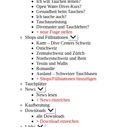
Ich will Tauchen lernen?
Open Water Diver-Kurs?
Gesundheit beim Tauchen?
Ich tauche auch?
Tauchausrüstung
Divemaster und Tauchlehrer?
+ neue Frage stellen
Shops und Füllstationen
Untermenü
anzeigen
Karte – Dive Centers Schweiz
Ostschweiz
Zentralschweiz und Zürich
Nordwestschweiz und Bern
Tessin und Wallis
Romandie
Ausland – Schweizer Tauchbasen
+ Shops/Füllstationen hinzufügen
Tauchplätze
News
Untermenü
anzeigen
News lesen
+ News einreichen
Kaufberatung
Downloads
Untermenü
anzeigen
alle Downloads
+ Download einreichen
Links
Untermenü