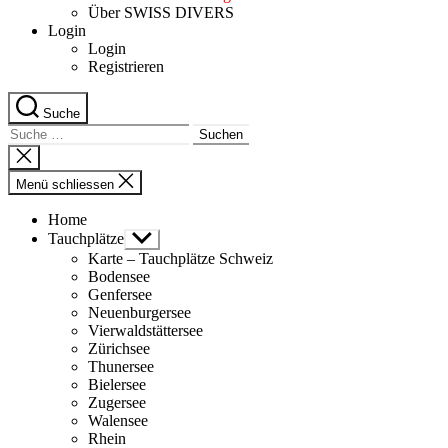
Über SWISS DIVERS
Login
Login
Registrieren
Suche
Suche
nach:
Suche
schliessen
Menü schliessen
Home
Tauchplätze
Untermenü
anzeigen
Karte – Tauchplätze Schweiz
Bodensee
Genfersee
Neuenburgersee
Vierwaldstättersee
Zürichsee
Thunersee
Bielersee
Zugersee
Walensee
Rhein