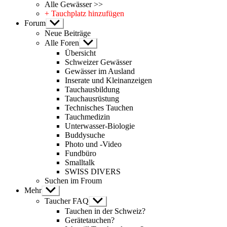
Alle Gewässer >>
+ Tauchplatz hinzufügen
Forum
Untermenü
anzeigen
Neue Beiträge
Alle Foren
Untermenü
anzeigen
Übersicht
Schweizer Gewässer
Gewässer im Ausland
Inserate und Kleinanzeigen
Tauchausbildung
Tauchausrüstung
Technisches Tauchen
Tauchmedizin
Unterwasser-Biologie
Buddysuche
Photo und -Video
Fundbüro
Smalltalk
SWISS DIVERS
Suchen im Froum
Mehr
Untermenü
anzeigen
Taucher FAQ
Untermenü
anzeigen
Tauchen in der Schweiz?
Gerätetauchen?