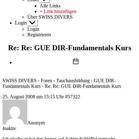
anzeigen
Alle Links
+ Link hinzufügen
Über SWISS DIVERS
Login
Untermenü
anzeigen
Login
Registrieren
Re: Re: GUE DIR-Fundamentals Kurs
Beitragsdatum
SWISS DIVERS
›
Foren
›
Tauchausbildung
›
GUE DIR-
Fundamentals Kurs
›
Re: Re: GUE DIR-Fundamentals Kurs
25. August 2008 um 15:15 Uhr
#57322
Anonym
Inaktiv
Ich glaube er hat den bezug auf Achim Schlöffel gemacht…