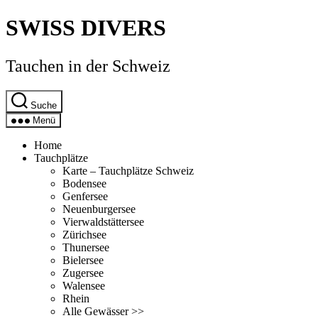
Direkt
SWISS DIVERS
zum
Inhalt
wechseln
Tauchen in der Schweiz
Suche
Menü
Home
Tauchplätze
Karte – Tauchplätze Schweiz
Bodensee
Genfersee
Neuenburgersee
Vierwaldstättersee
Zürichsee
Thunersee
Bielersee
Zugersee
Walensee
Rhein
Alle Gewässer >>