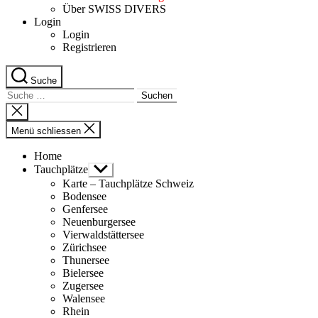
Über SWISS DIVERS
Login
Login
Registrieren
Suche
Suche
nach:
Suche
schliessen
Menü schliessen
Home
Tauchplätze
Untermenü
anzeigen
Karte – Tauchplätze Schweiz
Bodensee
Genfersee
Neuenburgersee
Vierwaldstättersee
Zürichsee
Thunersee
Bielersee
Zugersee
Walensee
Rhein