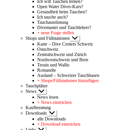
Ich will Tauchen lernen?
Open Water Diver-Kurs?
Gesundheit beim Tauchen?
Ich tauche auch?
Tauchausrüstung
Divemaster und Tauchlehrer?
+ neue Frage stellen
Shops und Füllstationen
Untermenü
anzeigen
Karte – Dive Centers Schweiz
Ostschweiz
Zentralschweiz und Zürich
Nordwestschweiz und Bern
Tessin und Wallis
Romandie
Ausland – Schweizer Tauchbasen
+ Shops/Füllstationen hinzufügen
Tauchplätze
News
Untermenü
anzeigen
News lesen
+ News einreichen
Kaufberatung
Downloads
Untermenü
anzeigen
alle Downloads
+ Download einreichen
Links
Untermenü