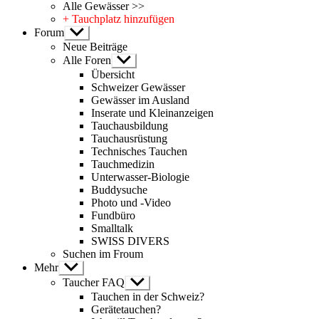
Alle Gewässer >>
+ Tauchplatz hinzufügen
Forum
Untermenü
anzeigen
Neue Beiträge
Alle Foren
Untermenü
anzeigen
Übersicht
Schweizer Gewässer
Gewässer im Ausland
Inserate und Kleinanzeigen
Tauchausbildung
Tauchausrüstung
Technisches Tauchen
Tauchmedizin
Unterwasser-Biologie
Buddysuche
Photo und -Video
Fundbüro
Smalltalk
SWISS DIVERS
Suchen im Froum
Mehr
Untermenü
anzeigen
Taucher FAQ
Untermenü
anzeigen
Tauchen in der Schweiz?
Gerätetauchen?