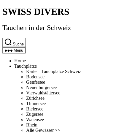
Direkt
SWISS DIVERS
zum
Inhalt
wechseln
Tauchen in der Schweiz
Suche
Menü
Home
Tauchplätze
Karte – Tauchplätze Schweiz
Bodensee
Genfersee
Neuenburgersee
Vierwaldstättersee
Zürichsee
Thunersee
Bielersee
Zugersee
Walensee
Rhein
Alle Gewässer >>