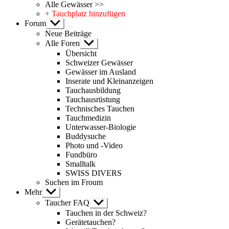
Alle Gewässer >>
+ Tauchplatz hinzufügen
Forum
Untermenü
anzeigen
Neue Beiträge
Alle Foren
Untermenü
anzeigen
Übersicht
Schweizer Gewässer
Gewässer im Ausland
Inserate und Kleinanzeigen
Tauchausbildung
Tauchausrüstung
Technisches Tauchen
Tauchmedizin
Unterwasser-Biologie
Buddysuche
Photo und -Video
Fundbüro
Smalltalk
SWISS DIVERS
Suchen im Froum
Mehr
Untermenü
anzeigen
Taucher FAQ
Untermenü
anzeigen
Tauchen in der Schweiz?
Gerätetauchen?