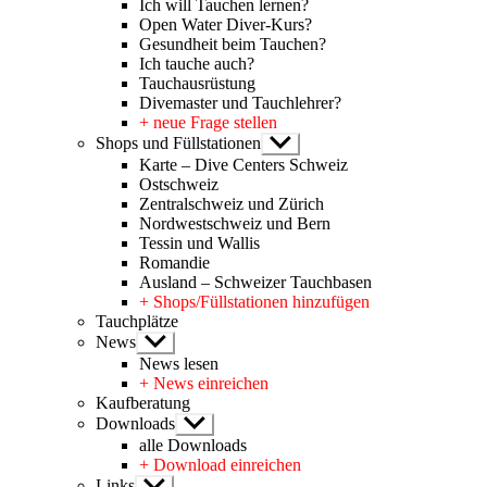
Ich will Tauchen lernen?
Open Water Diver-Kurs?
Gesundheit beim Tauchen?
Ich tauche auch?
Tauchausrüstung
Divemaster und Tauchlehrer?
+ neue Frage stellen
Shops und Füllstationen
Untermenü
anzeigen
Karte – Dive Centers Schweiz
Ostschweiz
Zentralschweiz und Zürich
Nordwestschweiz und Bern
Tessin und Wallis
Romandie
Ausland – Schweizer Tauchbasen
+ Shops/Füllstationen hinzufügen
Tauchplätze
News
Untermenü
anzeigen
News lesen
+ News einreichen
Kaufberatung
Downloads
Untermenü
anzeigen
alle Downloads
+ Download einreichen
Links
Untermenü