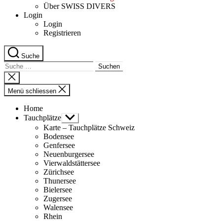
Über SWISS DIVERS
Login
Login
Registrieren
Suche
Suche
nach:
Suche
schliessen
Menü schliessen
Home
Tauchplätze
Untermenü
anzeigen
Karte – Tauchplätze Schweiz
Bodensee
Genfersee
Neuenburgersee
Vierwaldstättersee
Zürichsee
Thunersee
Bielersee
Zugersee
Walensee
Rhein