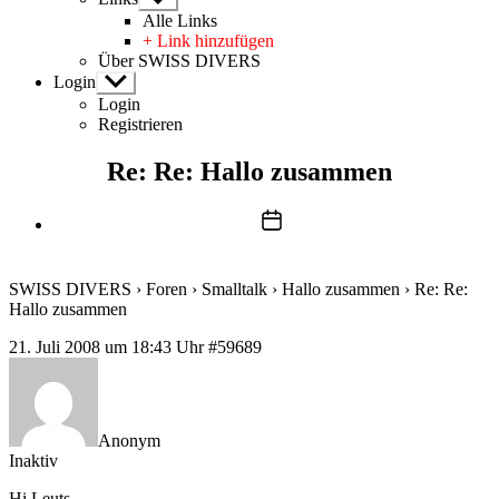
anzeigen
Alle Links
+ Link hinzufügen
Über SWISS DIVERS
Login
Untermenü
anzeigen
Login
Registrieren
Re: Re: Hallo zusammen
Beitragsdatum
SWISS DIVERS
›
Foren
›
Smalltalk
›
Hallo zusammen
›
Re: Re:
Hallo zusammen
21. Juli 2008 um 18:43 Uhr
#59689
Anonym
Inaktiv
Hi Leuts