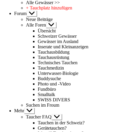
Alle Gewässer >>
+ Tauchplatz hinzufügen
Forum
Untermenü
anzeigen
Neue Beiträge
Alle Foren
Untermenü
anzeigen
Übersicht
Schweizer Gewässer
Gewässer im Ausland
Inserate und Kleinanzeigen
Tauchausbildung
Tauchausrüstung
Technisches Tauchen
Tauchmedizin
Unterwasser-Biologie
Buddysuche
Photo und -Video
Fundbüro
Smalltalk
SWISS DIVERS
Suchen im Froum
Mehr
Untermenü
anzeigen
Taucher FAQ
Untermenü
anzeigen
Tauchen in der Schweiz?
Gerätetauchen?