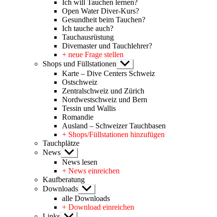
Ich will Tauchen lernen?
Open Water Diver-Kurs?
Gesundheit beim Tauchen?
Ich tauche auch?
Tauchausrüstung
Divemaster und Tauchlehrer?
+ neue Frage stellen
Shops und Füllstationen
Untermenü
anzeigen
Karte – Dive Centers Schweiz
Ostschweiz
Zentralschweiz und Zürich
Nordwestschweiz und Bern
Tessin und Wallis
Romandie
Ausland – Schweizer Tauchbasen
+ Shops/Füllstationen hinzufügen
Tauchplätze
News
Untermenü
anzeigen
News lesen
+ News einreichen
Kaufberatung
Downloads
Untermenü
anzeigen
alle Downloads
+ Download einreichen
Links
Untermenü