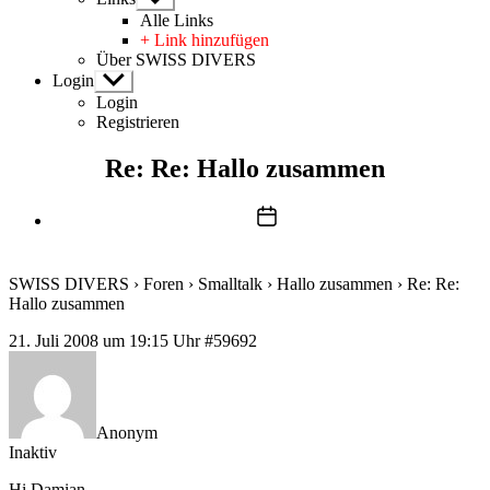
anzeigen
Alle Links
+ Link hinzufügen
Über SWISS DIVERS
Login
Untermenü
anzeigen
Login
Registrieren
Re: Re: Hallo zusammen
Beitragsdatum
SWISS DIVERS
›
Foren
›
Smalltalk
›
Hallo zusammen
›
Re: Re:
Hallo zusammen
21. Juli 2008 um 19:15 Uhr
#59692
Anonym
Inaktiv
Hi Damian