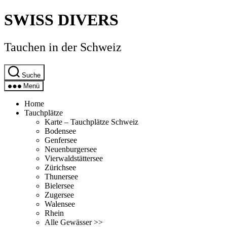
Direkt
SWISS DIVERS
zum
Inhalt
wechseln
Tauchen in der Schweiz
Suche
Menü
Home
Tauchplätze
Karte – Tauchplätze Schweiz
Bodensee
Genfersee
Neuenburgersee
Vierwaldstättersee
Zürichsee
Thunersee
Bielersee
Zugersee
Walensee
Rhein
Alle Gewässer >>