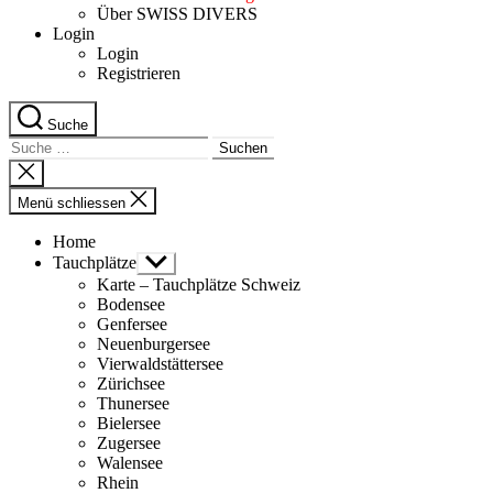
Über SWISS DIVERS
Login
Login
Registrieren
Suche
Suche
nach:
Suche
schliessen
Menü schliessen
Home
Tauchplätze
Untermenü
anzeigen
Karte – Tauchplätze Schweiz
Bodensee
Genfersee
Neuenburgersee
Vierwaldstättersee
Zürichsee
Thunersee
Bielersee
Zugersee
Walensee
Rhein