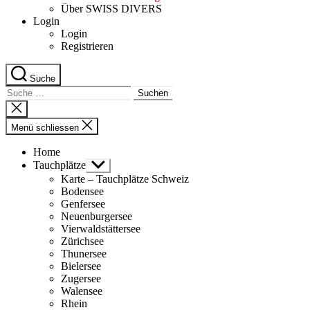
Über SWISS DIVERS
Login
Login
Registrieren
Suche
Suche
nach:
Suche
schliessen
Menü schliessen
Home
Tauchplätze
Untermenü
anzeigen
Karte – Tauchplätze Schweiz
Bodensee
Genfersee
Neuenburgersee
Vierwaldstättersee
Zürichsee
Thunersee
Bielersee
Zugersee
Walensee
Rhein