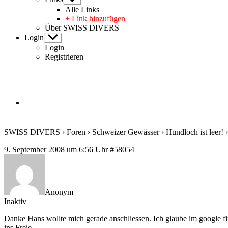
anzeigen
Alle Links
+ Link hinzufügen
Über SWISS DIVERS
Login
Untermenü
anzeigen
Login
Registrieren
SWISS DIVERS
›
Foren
›
Schweizer Gewässer
›
Hundloch ist leer!
›
9. September 2008 um 6:56 Uhr
#58054
Anonym
Inaktiv
Danke Hans wollte mich gerade anschliessen. Ich glaube im google f
ins Freie.