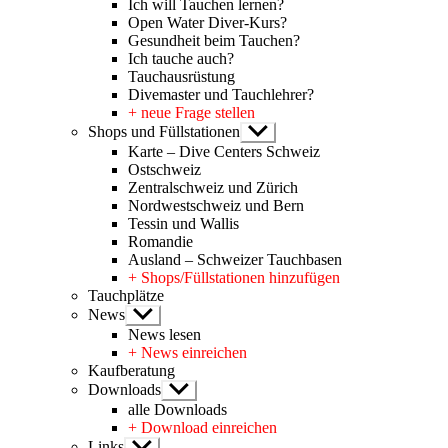
Ich will Tauchen lernen?
Open Water Diver-Kurs?
Gesundheit beim Tauchen?
Ich tauche auch?
Tauchausrüstung
Divemaster und Tauchlehrer?
+ neue Frage stellen
Shops und Füllstationen
Untermenü
anzeigen
Karte – Dive Centers Schweiz
Ostschweiz
Zentralschweiz und Zürich
Nordwestschweiz und Bern
Tessin und Wallis
Romandie
Ausland – Schweizer Tauchbasen
+ Shops/Füllstationen hinzufügen
Tauchplätze
News
Untermenü
anzeigen
News lesen
+ News einreichen
Kaufberatung
Downloads
Untermenü
anzeigen
alle Downloads
+ Download einreichen
Links
Untermenü