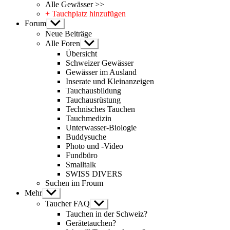
Alle Gewässer >>
+ Tauchplatz hinzufügen
Forum
Untermenü
anzeigen
Neue Beiträge
Alle Foren
Untermenü
anzeigen
Übersicht
Schweizer Gewässer
Gewässer im Ausland
Inserate und Kleinanzeigen
Tauchausbildung
Tauchausrüstung
Technisches Tauchen
Tauchmedizin
Unterwasser-Biologie
Buddysuche
Photo und -Video
Fundbüro
Smalltalk
SWISS DIVERS
Suchen im Froum
Mehr
Untermenü
anzeigen
Taucher FAQ
Untermenü
anzeigen
Tauchen in der Schweiz?
Gerätetauchen?