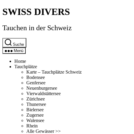
Direkt
SWISS DIVERS
zum
Inhalt
wechseln
Tauchen in der Schweiz
Suche
Menü
Home
Tauchplätze
Karte – Tauchplätze Schweiz
Bodensee
Genfersee
Neuenburgersee
Vierwaldstättersee
Zürichsee
Thunersee
Bielersee
Zugersee
Walensee
Rhein
Alle Gewässer >>