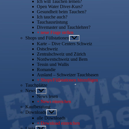
Ich will Tauchen lernen?
Open Water Diver-Kurs?
Gesundheit beim Tauchen?
Ich tauche auch?
Tauchausrüstung
Divemaster und Tauchlehrer?
+ neue Frage stellen
Shops und Füllstationen
Untermenü
anzeigen
Karte – Dive Centers Schweiz
Ostschweiz
Zentralschweiz und Zürich
Nordwestschweiz und Bern
Tessin und Wallis
Romandie
Ausland – Schweizer Tauchbasen
+ Shops/Füllstationen hinzufügen
Tauchplätze
News
Untermenü
anzeigen
News lesen
+ News einreichen
Kaufberatung
Downloads
Untermenü
anzeigen
alle Downloads
+ Download einreichen
Links
Untermenü