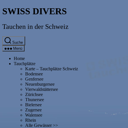
Direkt
SWISS DIVERS
zum
Inhalt
wechseln
Tauchen in der Schweiz
Suche
Menü
Home
Tauchplätze
Karte – Tauchplätze Schweiz
Bodensee
Genfersee
Neuenburgersee
Vierwaldstättersee
Zürichsee
Thunersee
Bielersee
Zugersee
Walensee
Rhein
Alle Gewässer >>