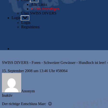
anzeigen
Alle Links
+ Link hinzufügen
Über SWISS DIVERS
Login
Untermenü
anzeigen
Login
Registrieren
SWISS DIVERS
›
Foren
›
Schweizer Gewässer
›
Hundloch ist leer!
›
15. September 2008 um 13:46 Uhr
#58064
Anonym
Inaktiv
Der richtige Entschluss Marc 😉