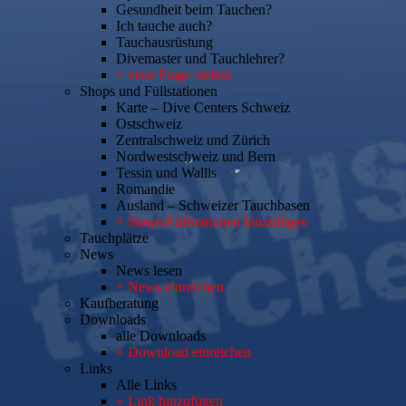
Gesundheit beim Tauchen?
Ich tauche auch?
Tauchausrüstung
Divemaster und Tauchlehrer?
+ neue Frage stellen
Shops und Füllstationen
Karte – Dive Centers Schweiz
Ostschweiz
Zentralschweiz und Zürich
Nordwestschweiz und Bern
Tessin und Wallis
Romandie
Ausland – Schweizer Tauchbasen
+ Shops/Füllstationen hinzufügen
Tauchplätze
News
News lesen
+ News einreichen
Kaufberatung
Downloads
alle Downloads
+ Download einreichen
Links
Alle Links
+ Link hinzufügen