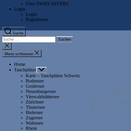
Über SWISS DIVERS
Login
Login
Registrieren
Suche
Suche
nach:
Suche
schliessen
Menü schliessen
Home
Tauchplätze
Untermenü
anzeigen
Karte – Tauchplätze Schweiz
Bodensee
Genfersee
Neuenburgersee
Vierwaldstättersee
Zürichsee
Thunersee
Bielersee
Zugersee
Walensee
Rhein