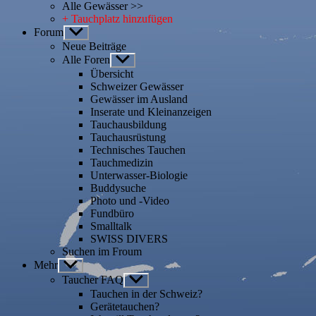
Alle Gewässer >>
+ Tauchplatz hinzufügen
Forum
Untermenü
anzeigen
Neue Beiträge
Alle Foren
Untermenü
anzeigen
Übersicht
Schweizer Gewässer
Gewässer im Ausland
Inserate und Kleinanzeigen
Tauchausbildung
Tauchausrüstung
Technisches Tauchen
Tauchmedizin
Unterwasser-Biologie
Buddysuche
Photo und -Video
Fundbüro
Smalltalk
SWISS DIVERS
Suchen im Froum
Mehr
Untermenü
anzeigen
Taucher FAQ
Untermenü
anzeigen
Tauchen in der Schweiz?
Gerätetauchen?