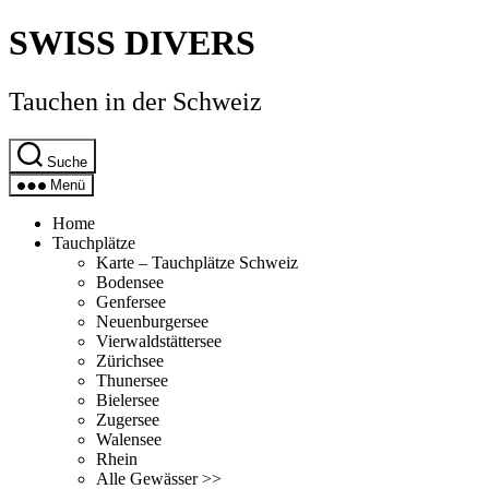
Direkt
SWISS DIVERS
zum
Inhalt
wechseln
Tauchen in der Schweiz
Suche
Menü
Home
Tauchplätze
Karte – Tauchplätze Schweiz
Bodensee
Genfersee
Neuenburgersee
Vierwaldstättersee
Zürichsee
Thunersee
Bielersee
Zugersee
Walensee
Rhein
Alle Gewässer >>