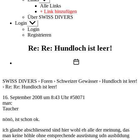
anzeigen
Alle Links
+ Link hinzufügen
Über SWISS DIVERS
Login
Untermenü
anzeigen
Login
Registrieren
Re: Re: Hundloch ist leer!
Beitragsdatum
SWISS DIVERS
›
Foren
›
Schweizer Gewässer
›
Hundloch ist leer!
›
Re: Re: Hundloch ist leer!
16. September 2008 um 8:43 Uhr
#58071
marc
Taucher
nönö, ist schon ok.
ich glaube abschliessend sind hier wohl eh alle der meinung, das
man keine höhle ohne entsprechende ausrüstung udn ausbildung