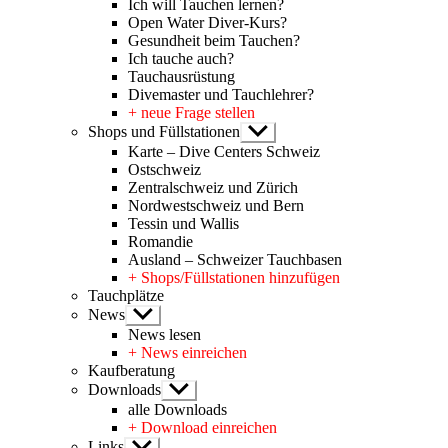
Ich will Tauchen lernen?
Open Water Diver-Kurs?
Gesundheit beim Tauchen?
Ich tauche auch?
Tauchausrüstung
Divemaster und Tauchlehrer?
+ neue Frage stellen
Shops und Füllstationen
Untermenü
anzeigen
Karte – Dive Centers Schweiz
Ostschweiz
Zentralschweiz und Zürich
Nordwestschweiz und Bern
Tessin und Wallis
Romandie
Ausland – Schweizer Tauchbasen
+ Shops/Füllstationen hinzufügen
Tauchplätze
News
Untermenü
anzeigen
News lesen
+ News einreichen
Kaufberatung
Downloads
Untermenü
anzeigen
alle Downloads
+ Download einreichen
Links
Untermenü