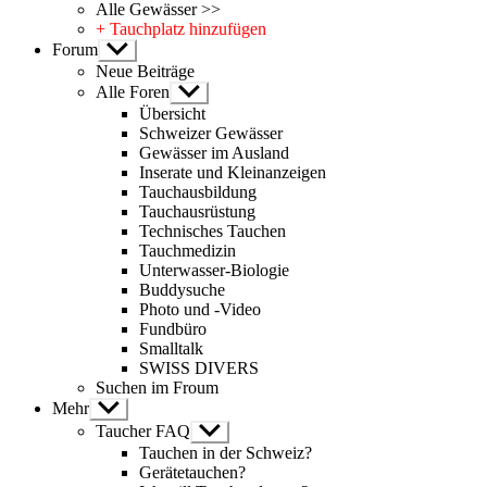
Alle Gewässer >>
+ Tauchplatz hinzufügen
Forum
Untermenü
anzeigen
Neue Beiträge
Alle Foren
Untermenü
anzeigen
Übersicht
Schweizer Gewässer
Gewässer im Ausland
Inserate und Kleinanzeigen
Tauchausbildung
Tauchausrüstung
Technisches Tauchen
Tauchmedizin
Unterwasser-Biologie
Buddysuche
Photo und -Video
Fundbüro
Smalltalk
SWISS DIVERS
Suchen im Froum
Mehr
Untermenü
anzeigen
Taucher FAQ
Untermenü
anzeigen
Tauchen in der Schweiz?
Gerätetauchen?