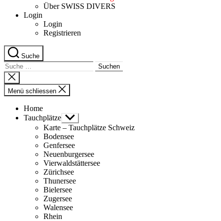
Über SWISS DIVERS
Login
Login
Registrieren
Suche
Suche
nach:
Suche
schliessen
Menü schliessen
Home
Tauchplätze
Untermenü
anzeigen
Karte – Tauchplätze Schweiz
Bodensee
Genfersee
Neuenburgersee
Vierwaldstättersee
Zürichsee
Thunersee
Bielersee
Zugersee
Walensee
Rhein