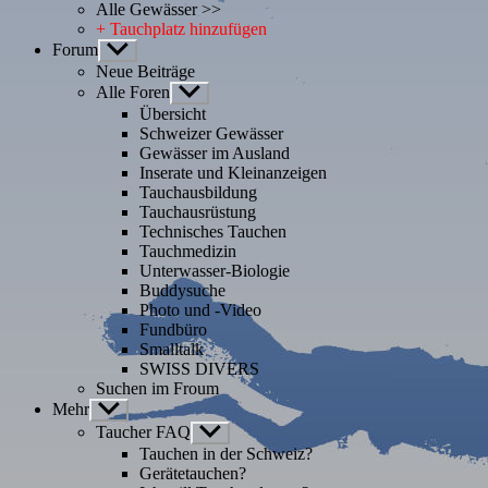
Alle Gewässer >>
+ Tauchplatz hinzufügen
Forum
Untermenü
anzeigen
Neue Beiträge
Alle Foren
Untermenü
anzeigen
Übersicht
Schweizer Gewässer
Gewässer im Ausland
Inserate und Kleinanzeigen
Tauchausbildung
Tauchausrüstung
Technisches Tauchen
Tauchmedizin
Unterwasser-Biologie
Buddysuche
Photo und -Video
Fundbüro
Smalltalk
SWISS DIVERS
Suchen im Froum
Mehr
Untermenü
anzeigen
Taucher FAQ
Untermenü
anzeigen
Tauchen in der Schweiz?
Gerätetauchen?