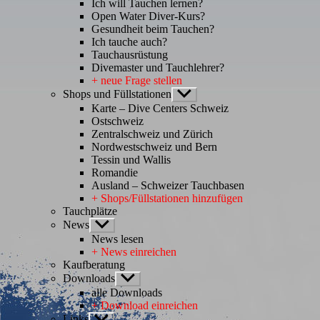
Ich will Tauchen lernen?
Open Water Diver-Kurs?
Gesundheit beim Tauchen?
Ich tauche auch?
Tauchausrüstung
Divemaster und Tauchlehrer?
+ neue Frage stellen
Shops und Füllstationen
Untermenü
anzeigen
Karte – Dive Centers Schweiz
Ostschweiz
Zentralschweiz und Zürich
Nordwestschweiz und Bern
Tessin und Wallis
Romandie
Ausland – Schweizer Tauchbasen
+ Shops/Füllstationen hinzufügen
Tauchplätze
News
Untermenü
anzeigen
News lesen
+ News einreichen
Kaufberatung
Downloads
Untermenü
anzeigen
alle Downloads
+ Download einreichen
Links
Untermenü