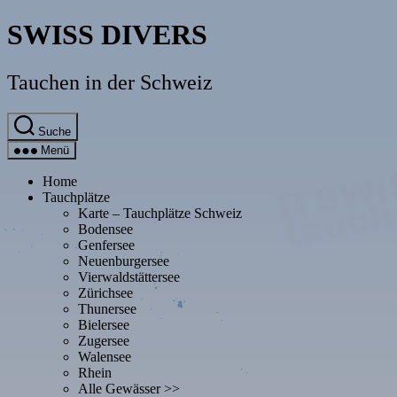
Direkt
SWISS DIVERS
zum
Inhalt
wechseln
Tauchen in der Schweiz
Suche
Menü
Home
Tauchplätze
Karte – Tauchplätze Schweiz
Bodensee
Genfersee
Neuenburgersee
Vierwaldstättersee
Zürichsee
Thunersee
Bielersee
Zugersee
Walensee
Rhein
Alle Gewässer >>