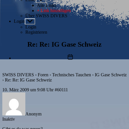
anzeigen
Alle Links
+ Link hinzufügen
Über SWISS DIVERS
Login
Untermenü
anzeigen
Login
Registrieren
Re: Re: IG Gase Schweiz
Beitragsdatum
SWISS DIVERS
›
Foren
›
Technisches Tauchen
›
IG Gase Schweiz
›
Re: Re: IG Gase Schweiz
10. März 2009 um 9:08 Uhr
#60111
Anonym
Inaktiv
Gibt es da was neues?