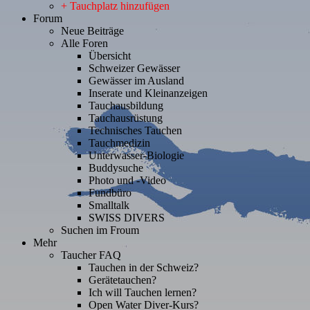
+ Tauchplatz hinzufügen
Forum
Neue Beiträge
Alle Foren
Übersicht
Schweizer Gewässer
Gewässer im Ausland
Inserate und Kleinanzeigen
Tauchausbildung
Tauchausrüstung
Technisches Tauchen
Tauchmedizin
Unterwasser-Biologie
Buddysuche
Photo und -Video
Fundbüro
Smalltalk
SWISS DIVERS
Suchen im Froum
Mehr
Taucher FAQ
Tauchen in der Schweiz?
Gerätetauchen?
Ich will Tauchen lernen?
Open Water Diver-Kurs?