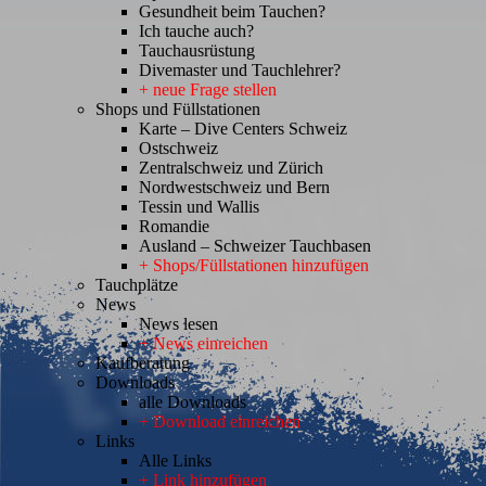
Gesundheit beim Tauchen?
Ich tauche auch?
Tauchausrüstung
Divemaster und Tauchlehrer?
+ neue Frage stellen
Shops und Füllstationen
Karte – Dive Centers Schweiz
Ostschweiz
Zentralschweiz und Zürich
Nordwestschweiz und Bern
Tessin und Wallis
Romandie
Ausland – Schweizer Tauchbasen
+ Shops/Füllstationen hinzufügen
Tauchplätze
News
News lesen
+ News einreichen
Kaufberatung
Downloads
alle Downloads
+ Download einreichen
Links
Alle Links
+ Link hinzufügen