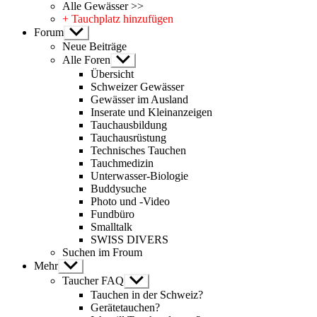
Alle Gewässer >>
+ Tauchplatz hinzufügen
Forum
Untermenü
anzeigen
Neue Beiträge
Alle Foren
Untermenü
anzeigen
Übersicht
Schweizer Gewässer
Gewässer im Ausland
Inserate und Kleinanzeigen
Tauchausbildung
Tauchausrüstung
Technisches Tauchen
Tauchmedizin
Unterwasser-Biologie
Buddysuche
Photo und -Video
Fundbüro
Smalltalk
SWISS DIVERS
Suchen im Froum
Mehr
Untermenü
anzeigen
Taucher FAQ
Untermenü
anzeigen
Tauchen in der Schweiz?
Gerätetauchen?