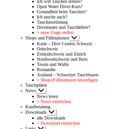
Ich will Tauchen lernen?
Open Water Diver-Kurs?
Gesundheit beim Tauchen?
Ich tauche auch?
Tauchausrüstung
Divemaster und Tauchlehrer?
+ neue Frage stellen
Shops und Füllstationen
Untermenü
anzeigen
Karte – Dive Centers Schweiz
Ostschweiz
Zentralschweiz und Zürich
Nordwestschweiz und Bern
Tessin und Wallis
Romandie
Ausland – Schweizer Tauchbasen
+ Shops/Füllstationen hinzufügen
Tauchplätze
News
Untermenü
anzeigen
News lesen
+ News einreichen
Kaufberatung
Downloads
Untermenü
anzeigen
alle Downloads
+ Download einreichen
Links
Untermenü