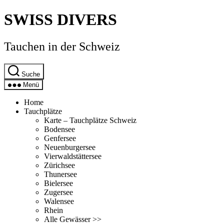
Direkt
SWISS DIVERS
zum
Inhalt
wechseln
Tauchen in der Schweiz
Suche
Menü
Home
Tauchplätze
Karte – Tauchplätze Schweiz
Bodensee
Genfersee
Neuenburgersee
Vierwaldstättersee
Zürichsee
Thunersee
Bielersee
Zugersee
Walensee
Rhein
Alle Gewässer >>