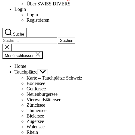
Über SWISS DIVERS
Login
Login
Registrieren
Suche
Suche
nach:
Suche
schliessen
Menü schliessen
Home
Tauchplätze
Untermenü
anzeigen
Karte – Tauchplätze Schweiz
Bodensee
Genfersee
Neuenburgersee
Vierwaldstättersee
Zürichsee
Thunersee
Bielersee
Zugersee
Walensee
Rhein