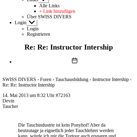
anzeigen
Alle Links
+ Link hinzufügen
Über SWISS DIVERS
Login
Untermenü
anzeigen
Login
Registrieren
Re: Re: Instructor Intership
Beitragsdatum
SWISS DIVERS
›
Foren
›
Tauchausbildung
›
Instructor Intership
›
Re: Re: Instructor Intership
14. Mai 2013 um 8:32 Uhr
#72163
Devin
Taucher
Die Tauchindustrie ist kein Ponyhof! Aber da
heutzutage ja eignetlich jeder Tauchlehrer werden
kann, würde ich mir die Tortour auch ersparen und