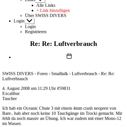
anzeigen
Alle Links
+ Link hinzufügen
Über SWISS DIVERS
Login
Untermenü
anzeigen
Login
Registrieren
Re: Re: Luftverbrauch
Beitragsdatum
SWISS DIVERS
›
Foren
›
Smalltalk
›
Luftverbrauch
›
Re: Re:
Luftverbrauch
4. August 2008 um 11:29 Uhr
#59831
Excalibur
Taucher
Ich hab ein Oceanic Chute 3 mit einem 4mm crash neopren von
Bare.. hab aber noch keine 10 Tauchgänge im Trocki gemacht. Mir
fehlt da noch massiv an Übung. Ich war zudem mit einer Mono-12
im Wasser.