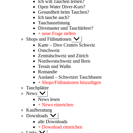
Ich will Tauchen lernen?
Open Water Diver-Kurs?
Gesundheit beim Tauchen?
Ich tauche auch?
Tauchausrüstung
Divemaster und Tauchlehrer?
+ neue Frage stellen
Shops und Füllstationen
Untermenü
anzeigen
Karte – Dive Centers Schweiz
Ostschweiz
Zentralschweiz und Zürich
Nordwestschweiz und Bern
Tessin und Wallis
Romandie
Ausland – Schweizer Tauchbasen
+ Shops/Füllstationen hinzufügen
Tauchplätze
News
Untermenü
anzeigen
News lesen
+ News einreichen
Kaufberatung
Downloads
Untermenü
anzeigen
alle Downloads
+ Download einreichen
Links
Untermenü