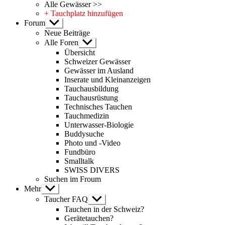
Alle Gewässer >>
+ Tauchplatz hinzufügen
Forum
Untermenü
anzeigen
Neue Beiträge
Alle Foren
Untermenü
anzeigen
Übersicht
Schweizer Gewässer
Gewässer im Ausland
Inserate und Kleinanzeigen
Tauchausbildung
Tauchausrüstung
Technisches Tauchen
Tauchmedizin
Unterwasser-Biologie
Buddysuche
Photo und -Video
Fundbüro
Smalltalk
SWISS DIVERS
Suchen im Froum
Mehr
Untermenü
anzeigen
Taucher FAQ
Untermenü
anzeigen
Tauchen in der Schweiz?
Gerätetauchen?