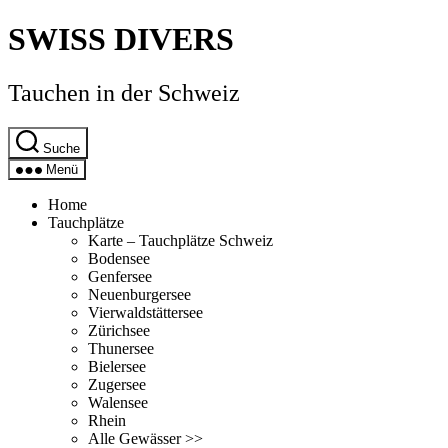
Direkt
SWISS DIVERS
zum
Inhalt
wechseln
Tauchen in der Schweiz
Suche
Menü
Home
Tauchplätze
Karte – Tauchplätze Schweiz
Bodensee
Genfersee
Neuenburgersee
Vierwaldstättersee
Zürichsee
Thunersee
Bielersee
Zugersee
Walensee
Rhein
Alle Gewässer >>