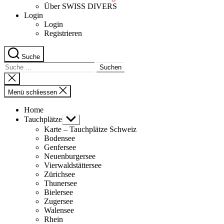
Über SWISS DIVERS
Login
Login
Registrieren
Suche
Suche
nach:
Suche
schliessen
Menü schliessen
Home
Tauchplätze
Untermenü
anzeigen
Karte – Tauchplätze Schweiz
Bodensee
Genfersee
Neuenburgersee
Vierwaldstättersee
Zürichsee
Thunersee
Bielersee
Zugersee
Walensee
Rhein