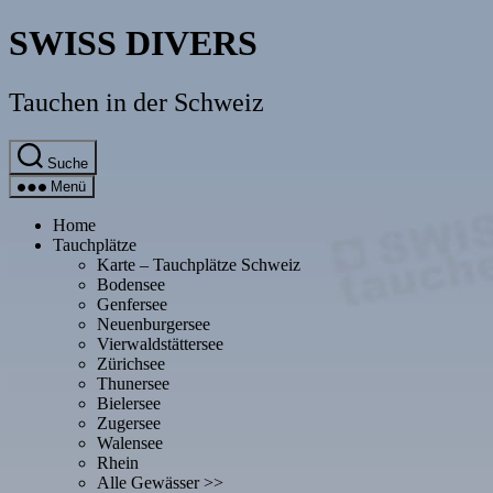
Direkt
SWISS DIVERS
zum
Inhalt
wechseln
Tauchen in der Schweiz
Suche
Menü
Home
Tauchplätze
Karte – Tauchplätze Schweiz
Bodensee
Genfersee
Neuenburgersee
Vierwaldstättersee
Zürichsee
Thunersee
Bielersee
Zugersee
Walensee
Rhein
Alle Gewässer >>