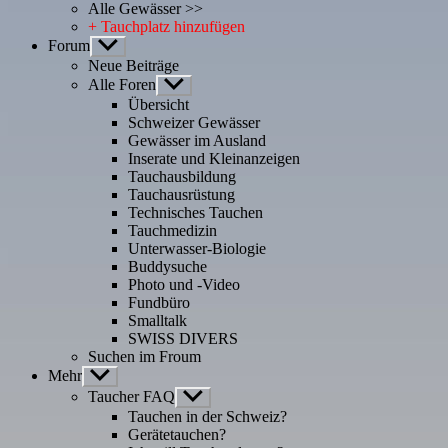
Alle Gewässer >>
+ Tauchplatz hinzufügen
Forum
Untermenü
anzeigen
Neue Beiträge
Alle Foren
Untermenü
anzeigen
Übersicht
Schweizer Gewässer
Gewässer im Ausland
Inserate und Kleinanzeigen
Tauchausbildung
Tauchausrüstung
Technisches Tauchen
Tauchmedizin
Unterwasser-Biologie
Buddysuche
Photo und -Video
Fundbüro
Smalltalk
SWISS DIVERS
Suchen im Froum
Mehr
Untermenü
anzeigen
Taucher FAQ
Untermenü
anzeigen
Tauchen in der Schweiz?
Gerätetauchen?