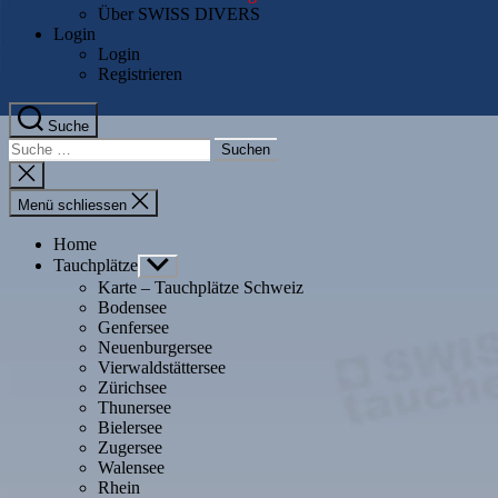
Über SWISS DIVERS
Login
Login
Registrieren
Suche
Suche
nach:
Suche
schliessen
Menü schliessen
Home
Tauchplätze
Untermenü
anzeigen
Karte – Tauchplätze Schweiz
Bodensee
Genfersee
Neuenburgersee
Vierwaldstättersee
Zürichsee
Thunersee
Bielersee
Zugersee
Walensee
Rhein