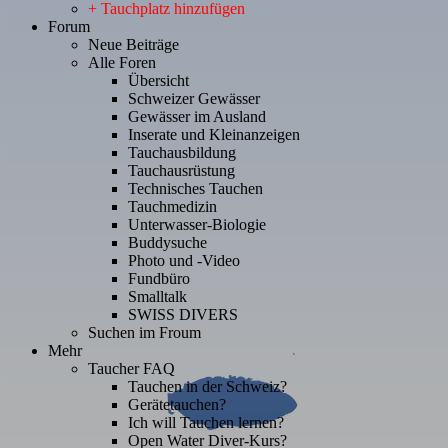
+ Tauchplatz hinzufügen
Forum
Neue Beiträge
Alle Foren
Übersicht
Schweizer Gewässer
Gewässer im Ausland
Inserate und Kleinanzeigen
Tauchausbildung
Tauchausrüstung
Technisches Tauchen
Tauchmedizin
Unterwasser-Biologie
Buddysuche
Photo und -Video
Fundbüro
Smalltalk
SWISS DIVERS
Suchen im Froum
Mehr
Taucher FAQ
Tauchen in der Schweiz?
Gerätetauchen?
Ich will Tauchen lernen?
Open Water Diver-Kurs?