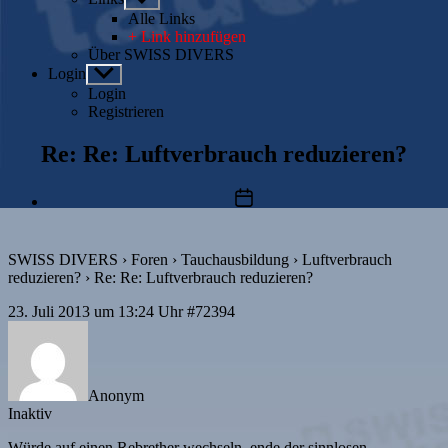
anzeigen
Alle Links
+ Link hinzufügen
Über SWISS DIVERS
Login
Untermenü
anzeigen
Login
Registrieren
Re: Re: Luftverbrauch reduzieren?
Beitragsdatum
SWISS DIVERS
›
Foren
›
Tauchausbildung
›
Luftverbrauch
reduzieren?
›
Re: Re: Luftverbrauch reduzieren?
23. Juli 2013 um 13:24 Uhr
#72394
Anonym
Inaktiv
Würde auf einen Rebrether wechseln, ende der sinnlosen