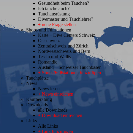
Gesundheit beim Tauchen?
Ich tauche auch?
Tauchausrüstung
Divemaster und Tauchlehrer?
+ neue Frage stellen
Shops und Füllstationen
Karte – Dive Centers Schweiz
Ostschweiz
Zentralschweiz und Zürich
Nordwestschweiz und Bern
Tessin und Wallis
Romandie
Ausland – Schweizer Tauchbasen
+ Shops/Füllstationen hinzufügen
Tauchplätze
News
News lesen
+ News einreichen
Kaufberatung
Downloads
alle Downloads
+ Download einreichen
Links
Alle Links
+ Link hinzufügen