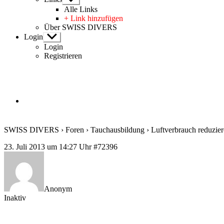
anzeigen
Alle Links
+ Link hinzufügen
Über SWISS DIVERS
Login
Untermenü
anzeigen
Login
Registrieren
SWISS DIVERS
›
Foren
›
Tauchausbildung
›
Luftverbrauch reduzie
23. Juli 2013 um 14:27 Uhr
#72396
Anonym
Inaktiv