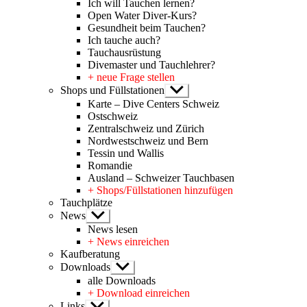
Ich will Tauchen lernen?
Open Water Diver-Kurs?
Gesundheit beim Tauchen?
Ich tauche auch?
Tauchausrüstung
Divemaster und Tauchlehrer?
+ neue Frage stellen
Shops und Füllstationen
Untermenü
anzeigen
Karte – Dive Centers Schweiz
Ostschweiz
Zentralschweiz und Zürich
Nordwestschweiz und Bern
Tessin und Wallis
Romandie
Ausland – Schweizer Tauchbasen
+ Shops/Füllstationen hinzufügen
Tauchplätze
News
Untermenü
anzeigen
News lesen
+ News einreichen
Kaufberatung
Downloads
Untermenü
anzeigen
alle Downloads
+ Download einreichen
Links
Untermenü