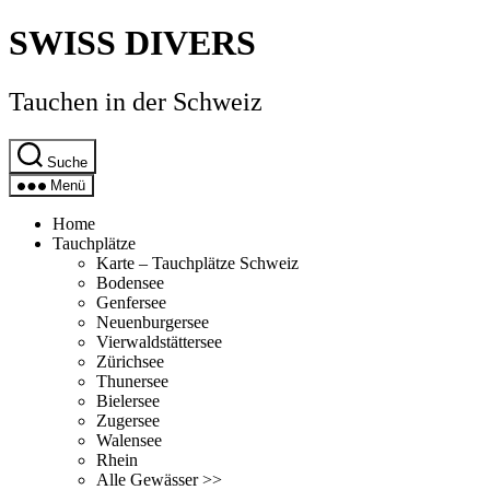
Direkt
SWISS DIVERS
zum
Inhalt
wechseln
Tauchen in der Schweiz
Suche
Menü
Home
Tauchplätze
Karte – Tauchplätze Schweiz
Bodensee
Genfersee
Neuenburgersee
Vierwaldstättersee
Zürichsee
Thunersee
Bielersee
Zugersee
Walensee
Rhein
Alle Gewässer >>