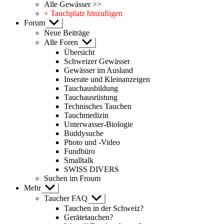
Alle Gewässer >>
+ Tauchplatz hinzufügen
Forum
Untermenü
anzeigen
Neue Beiträge
Alle Foren
Untermenü
anzeigen
Übersicht
Schweizer Gewässer
Gewässer im Ausland
Inserate und Kleinanzeigen
Tauchausbildung
Tauchausrüstung
Technisches Tauchen
Tauchmedizin
Unterwasser-Biologie
Buddysuche
Photo und -Video
Fundbüro
Smalltalk
SWISS DIVERS
Suchen im Froum
Mehr
Untermenü
anzeigen
Taucher FAQ
Untermenü
anzeigen
Tauchen in der Schweiz?
Gerätetauchen?