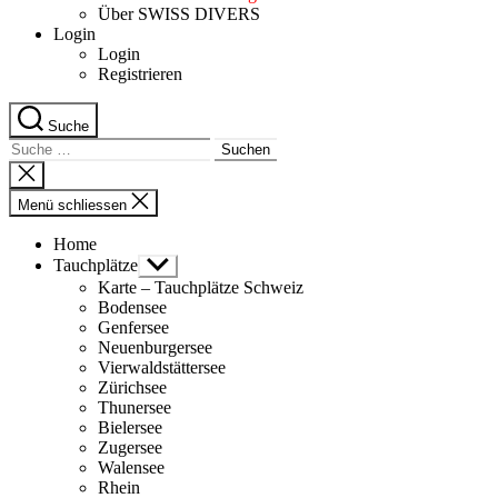
Über SWISS DIVERS
Login
Login
Registrieren
Suche
Suche
nach:
Suche
schliessen
Menü schliessen
Home
Tauchplätze
Untermenü
anzeigen
Karte – Tauchplätze Schweiz
Bodensee
Genfersee
Neuenburgersee
Vierwaldstättersee
Zürichsee
Thunersee
Bielersee
Zugersee
Walensee
Rhein