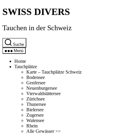
Direkt
SWISS DIVERS
zum
Inhalt
wechseln
Tauchen in der Schweiz
Suche
Menü
Home
Tauchplätze
Karte – Tauchplätze Schweiz
Bodensee
Genfersee
Neuenburgersee
Vierwaldstättersee
Zürichsee
Thunersee
Bielersee
Zugersee
Walensee
Rhein
Alle Gewässer >>