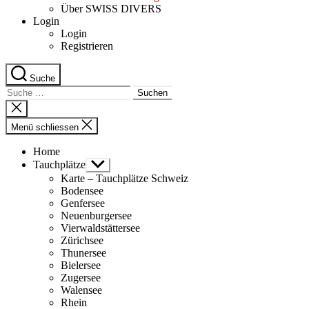
Über SWISS DIVERS
Login
Login
Registrieren
Suche
Suche
nach:
Suche
schliessen
Menü schliessen
Home
Tauchplätze
Untermenü
anzeigen
Karte – Tauchplätze Schweiz
Bodensee
Genfersee
Neuenburgersee
Vierwaldstättersee
Zürichsee
Thunersee
Bielersee
Zugersee
Walensee
Rhein