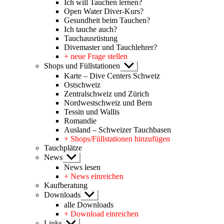
Ich will Tauchen lernen?
Open Water Diver-Kurs?
Gesundheit beim Tauchen?
Ich tauche auch?
Tauchausrüstung
Divemaster und Tauchlehrer?
+ neue Frage stellen
Shops und Füllstationen
Untermenü
anzeigen
Karte – Dive Centers Schweiz
Ostschweiz
Zentralschweiz und Zürich
Nordwestschweiz und Bern
Tessin und Wallis
Romandie
Ausland – Schweizer Tauchbasen
+ Shops/Füllstationen hinzufügen
Tauchplätze
News
Untermenü
anzeigen
News lesen
+ News einreichen
Kaufberatung
Downloads
Untermenü
anzeigen
alle Downloads
+ Download einreichen
Links
Untermenü