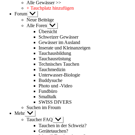
Alle Gewässer >>
+ Tauchplatz hinzufügen
Forum
Untermenü
anzeigen
Neue Beiträge
Alle Foren
Untermenü
anzeigen
Übersicht
Schweizer Gewässer
Gewässer im Ausland
Inserate und Kleinanzeigen
Tauchausbildung
Tauchausrüstung
Technisches Tauchen
Tauchmedizin
Unterwasser-Biologie
Buddysuche
Photo und -Video
Fundbüro
Smalltalk
SWISS DIVERS
Suchen im Froum
Mehr
Untermenü
anzeigen
Taucher FAQ
Untermenü
anzeigen
Tauchen in der Schweiz?
Gerätetauchen?