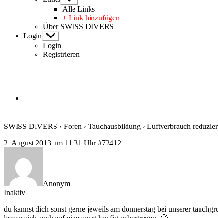
anzeigen
Alle Links
+ Link hinzufügen
Über SWISS DIVERS
Login
Untermenü
anzeigen
Login
Registrieren
SWISS DIVERS
›
Foren
›
Tauchausbildung
›
Luftverbrauch reduzie
2. August 2013 um 11:31 Uhr
#72412
Anonym
Inaktiv
du kannst dich sonst gerne jeweils am donnerstag bei unserer tauchgrup
lassen sich auch auf eine sport konfig uebertragen. 🙂