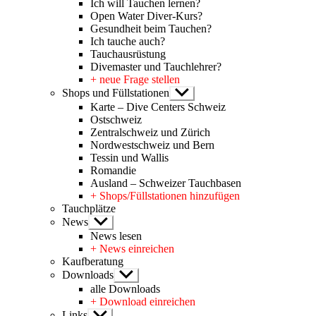
Ich will Tauchen lernen?
Open Water Diver-Kurs?
Gesundheit beim Tauchen?
Ich tauche auch?
Tauchausrüstung
Divemaster und Tauchlehrer?
+ neue Frage stellen
Shops und Füllstationen
Untermenü
anzeigen
Karte – Dive Centers Schweiz
Ostschweiz
Zentralschweiz und Zürich
Nordwestschweiz und Bern
Tessin und Wallis
Romandie
Ausland – Schweizer Tauchbasen
+ Shops/Füllstationen hinzufügen
Tauchplätze
News
Untermenü
anzeigen
News lesen
+ News einreichen
Kaufberatung
Downloads
Untermenü
anzeigen
alle Downloads
+ Download einreichen
Links
Untermenü