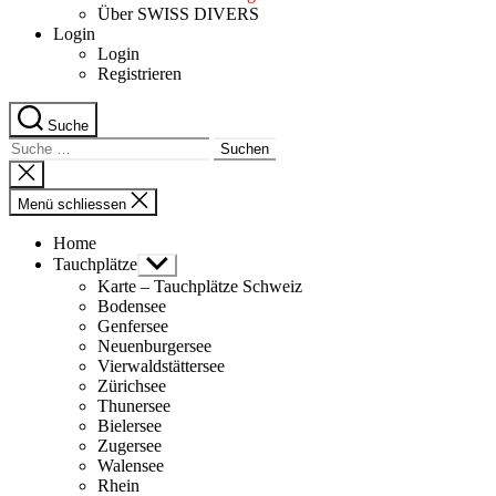
Über SWISS DIVERS
Login
Login
Registrieren
Suche
Suche
nach:
Suche
schliessen
Menü schliessen
Home
Tauchplätze
Untermenü
anzeigen
Karte – Tauchplätze Schweiz
Bodensee
Genfersee
Neuenburgersee
Vierwaldstättersee
Zürichsee
Thunersee
Bielersee
Zugersee
Walensee
Rhein