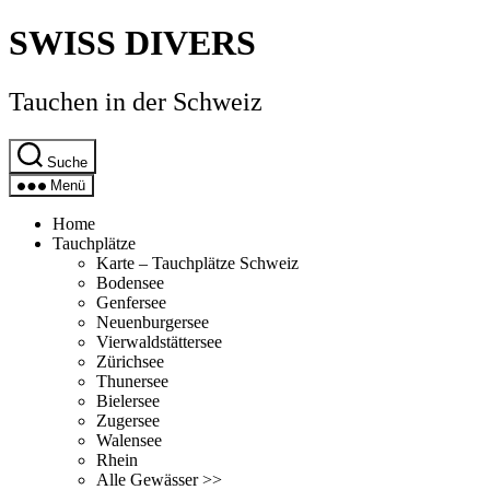
Direkt
SWISS DIVERS
zum
Inhalt
wechseln
Tauchen in der Schweiz
Suche
Menü
Home
Tauchplätze
Karte – Tauchplätze Schweiz
Bodensee
Genfersee
Neuenburgersee
Vierwaldstättersee
Zürichsee
Thunersee
Bielersee
Zugersee
Walensee
Rhein
Alle Gewässer >>