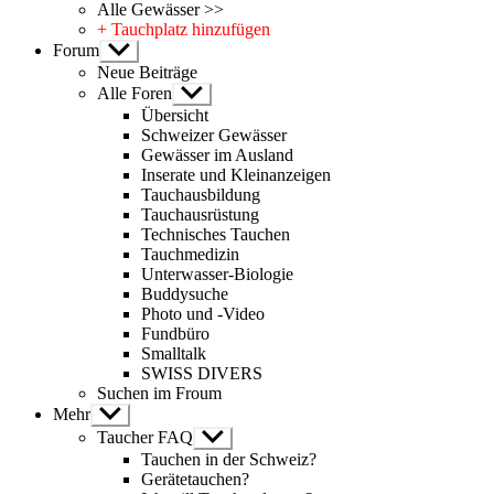
Alle Gewässer >>
+ Tauchplatz hinzufügen
Forum
Untermenü
anzeigen
Neue Beiträge
Alle Foren
Untermenü
anzeigen
Übersicht
Schweizer Gewässer
Gewässer im Ausland
Inserate und Kleinanzeigen
Tauchausbildung
Tauchausrüstung
Technisches Tauchen
Tauchmedizin
Unterwasser-Biologie
Buddysuche
Photo und -Video
Fundbüro
Smalltalk
SWISS DIVERS
Suchen im Froum
Mehr
Untermenü
anzeigen
Taucher FAQ
Untermenü
anzeigen
Tauchen in der Schweiz?
Gerätetauchen?