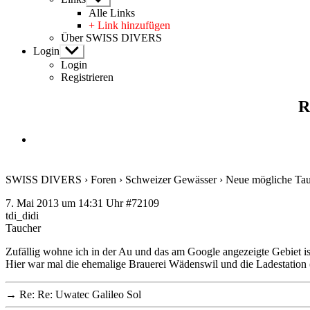
anzeigen
Alle Links
+ Link hinzufügen
Über SWISS DIVERS
Login
Untermenü
anzeigen
Login
Registrieren
R
SWISS DIVERS
›
Foren
›
Schweizer Gewässer
›
Neue mögliche Tau
7. Mai 2013 um 14:31 Uhr
#72109
tdi_didi
Taucher
Zufällig wohne ich in der Au und das am Google angezeigte Gebiet ist
Hier war mal die ehemalige Brauerei Wädenswil und die Ladestation (d
→
Re: Re: Uwatec Galileo Sol