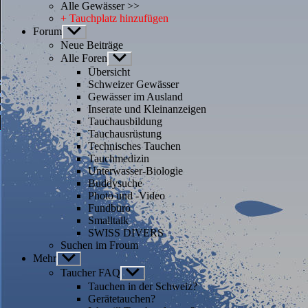
Alle Gewässer >>
+ Tauchplatz hinzufügen
Forum
Untermenü
anzeigen
Neue Beiträge
Alle Foren
Untermenü
anzeigen
Übersicht
Schweizer Gewässer
Gewässer im Ausland
Inserate und Kleinanzeigen
Tauchausbildung
Tauchausrüstung
Technisches Tauchen
Tauchmedizin
Unterwasser-Biologie
Buddysuche
Photo und -Video
Fundbüro
Smalltalk
SWISS DIVERS
Suchen im Froum
Mehr
Untermenü
anzeigen
Taucher FAQ
Untermenü
anzeigen
Tauchen in der Schweiz?
Gerätetauchen?