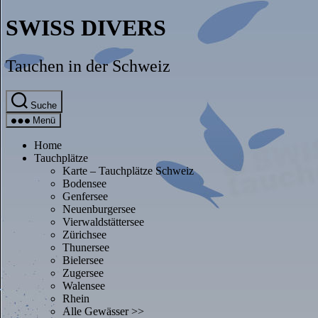
Direkt
SWISS DIVERS
zum
Inhalt
wechseln
Tauchen in der Schweiz
Suche
Menü
Home
Tauchplätze
Karte – Tauchplätze Schweiz
Bodensee
Genfersee
Neuenburgersee
Vierwaldstättersee
Zürichsee
Thunersee
Bielersee
Zugersee
Walensee
Rhein
Alle Gewässer >>