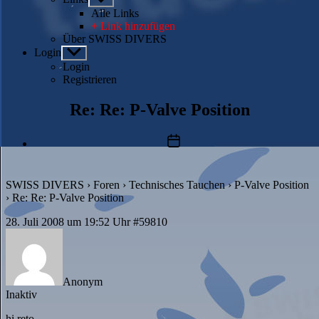
anzeigen
Alle Links
+ Link hinzufügen
Über SWISS DIVERS
Login
Untermenü
anzeigen
Login
Registrieren
Re: Re: P-Valve Position
Beitragsdatum
SWISS DIVERS
›
Foren
›
Technisches Tauchen
›
P-Valve Position
›
Re: Re: P-Valve Position
28. Juli 2008 um 19:52 Uhr
#59810
Anonym
Inaktiv
hi reto