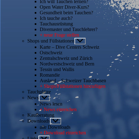
Ich will Tauchen lernen?
Open Water Diver-Kurs?
Gesundheit beim Tauchen?
Ich tauche auch?
Tauchausrüstung
Divemaster und Tauchlehrer?
+ neue Frage stellen
Shops und Füllstationen
Untermenü
anzeigen
Karte – Dive Centers Schweiz
Ostschweiz
Zentralschweiz und Zürich
Nordwestschweiz und Bern
Tessin und Wallis
Romandie
Ausland – Schweizer Tauchbasen
+ Shops/Füllstationen hinzufügen
Tauchplätze
News
Untermenü
anzeigen
News lesen
+ News einreichen
Kaufberatung
Downloads
Untermenü
anzeigen
alle Downloads
+ Download einreichen
Links
Untermenü