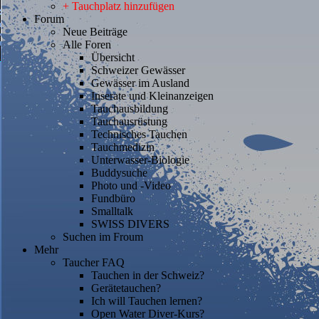
+ Tauchplatz hinzufügen
Forum
Neue Beiträge
Alle Foren
Übersicht
Schweizer Gewässer
Gewässer im Ausland
Inserate und Kleinanzeigen
Tauchausbildung
Tauchausrüstung
Technisches Tauchen
Tauchmedizin
Unterwasser-Biologie
Buddysuche
Photo und -Video
Fundbüro
Smalltalk
SWISS DIVERS
Suchen im Froum
Mehr
Taucher FAQ
Tauchen in der Schweiz?
Gerätetauchen?
Ich will Tauchen lernen?
Open Water Diver-Kurs?