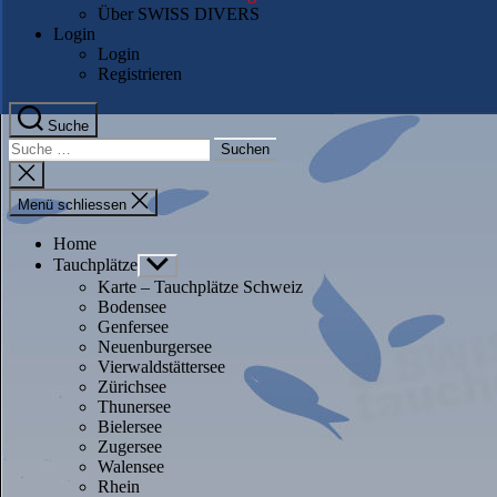
Über SWISS DIVERS
Login
Login
Registrieren
Suche
Suche
nach:
Suche
schliessen
Menü schliessen
Home
Tauchplätze
Untermenü
anzeigen
Karte – Tauchplätze Schweiz
Bodensee
Genfersee
Neuenburgersee
Vierwaldstättersee
Zürichsee
Thunersee
Bielersee
Zugersee
Walensee
Rhein