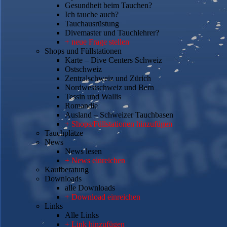
Gesundheit beim Tauchen?
Ich tauche auch?
Tauchausrüstung
Divemaster und Tauchlehrer?
+ neue Frage stellen
Shops und Füllstationen
Karte – Dive Centers Schweiz
Ostschweiz
Zentralschweiz und Zürich
Nordwestschweiz und Bern
Tessin und Wallis
Romandie
Ausland – Schweizer Tauchbasen
+ Shops/Füllstationen hinzufügen
Tauchplätze
News
News lesen
+ News einreichen
Kaufberatung
Downloads
alle Downloads
+ Download einreichen
Links
Alle Links
+ Link hinzufügen