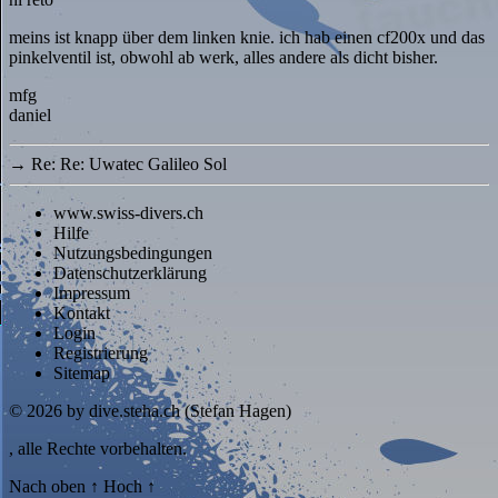
meins ist knapp über dem linken knie. ich hab einen cf200x und das
pinkelventil ist, obwohl ab werk, alles andere als dicht bisher.
mfg
daniel
→
Re: Re: Uwatec Galileo Sol
www.swiss-divers.ch
Hilfe
Nutzungsbedingungen
Datenschutzerklärung
Impressum
Kontakt
Login
Registrierung
Sitemap
© 2026
by dive.steha.ch (Stefan Hagen)
, alle Rechte vorbehalten.
Nach oben
↑
Hoch
↑