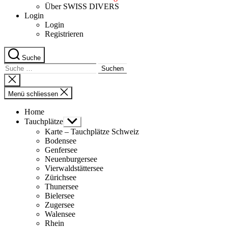
Über SWISS DIVERS
Login
Login
Registrieren
Suche
Suche
nach:
Suche
schliessen
Menü schliessen
Home
Tauchplätze
Untermenü
anzeigen
Karte – Tauchplätze Schweiz
Bodensee
Genfersee
Neuenburgersee
Vierwaldstättersee
Zürichsee
Thunersee
Bielersee
Zugersee
Walensee
Rhein