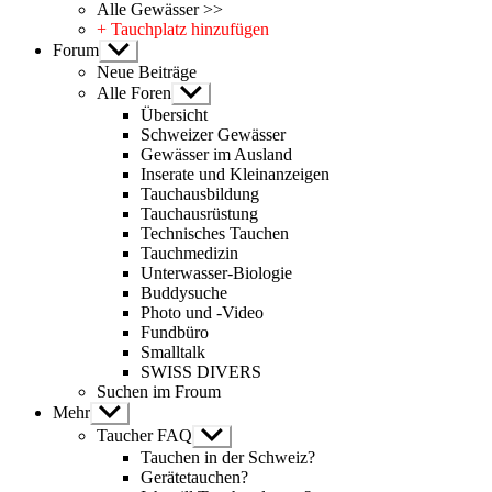
Alle Gewässer >>
+ Tauchplatz hinzufügen
Forum
Untermenü
anzeigen
Neue Beiträge
Alle Foren
Untermenü
anzeigen
Übersicht
Schweizer Gewässer
Gewässer im Ausland
Inserate und Kleinanzeigen
Tauchausbildung
Tauchausrüstung
Technisches Tauchen
Tauchmedizin
Unterwasser-Biologie
Buddysuche
Photo und -Video
Fundbüro
Smalltalk
SWISS DIVERS
Suchen im Froum
Mehr
Untermenü
anzeigen
Taucher FAQ
Untermenü
anzeigen
Tauchen in der Schweiz?
Gerätetauchen?