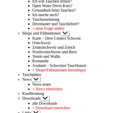
Ich will Tauchen lernen?
Open Water Diver-Kurs?
Gesundheit beim Tauchen?
Ich tauche auch?
Tauchausrüstung
Divemaster und Tauchlehrer?
+ neue Frage stellen
Shops und Füllstationen
Untermenü
anzeigen
Karte – Dive Centers Schweiz
Ostschweiz
Zentralschweiz und Zürich
Nordwestschweiz und Bern
Tessin und Wallis
Romandie
Ausland – Schweizer Tauchbasen
+ Shops/Füllstationen hinzufügen
Tauchplätze
News
Untermenü
anzeigen
News lesen
+ News einreichen
Kaufberatung
Downloads
Untermenü
anzeigen
alle Downloads
+ Download einreichen
Links
Untermenü