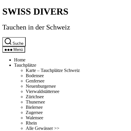
Direkt
SWISS DIVERS
zum
Inhalt
wechseln
Tauchen in der Schweiz
Suche
Menü
Home
Tauchplätze
Karte – Tauchplätze Schweiz
Bodensee
Genfersee
Neuenburgersee
Vierwaldstättersee
Zürichsee
Thunersee
Bielersee
Zugersee
Walensee
Rhein
Alle Gewässer >>