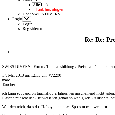
anzeigen
Alle Links
+ Link hinzufügen
Über SWISS DIVERS
Login
Untermenü
anzeigen
Login
Registrieren
Re: Re: Pr
SWISS DIVERS
›
Foren
›
Tauchausbildung
›
Preise von Tauchkurse
17. Mai 2013 um 12:13 Uhr
#72200
marc
Taucher
ich kann scubandro's tauchshop-erfahrungen anscheinend nicht teilen.
Flasche reinschauen» ist weiss ich genau so wenig wie «Aufschraube
Wundert mich, dass das Hobby dann noch Spass macht, wenn man dur