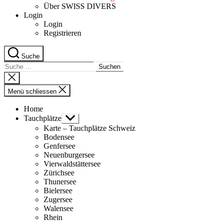
Über SWISS DIVERS
Login
Login
Registrieren
Suche
Suche
nach:
Suche
schliessen
Menü schliessen
Home
Tauchplätze
Untermenü
anzeigen
Karte – Tauchplätze Schweiz
Bodensee
Genfersee
Neuenburgersee
Vierwaldstättersee
Zürichsee
Thunersee
Bielersee
Zugersee
Walensee
Rhein