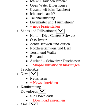
Ich will Tauchen lernen?
Open Water Diver-Kurs?
Gesundheit beim Tauchen?
Ich tauche auch?
Tauchausrüstung
Divemaster und Tauchlehrer?
+ neue Frage stellen
Shops und Füllstationen
Untermenü
anzeigen
Karte – Dive Centers Schweiz
Ostschweiz
Zentralschweiz und Zürich
Nordwestschweiz und Bern
Tessin und Wallis
Romandie
Ausland – Schweizer Tauchbasen
+ Shops/Füllstationen hinzufügen
Tauchplätze
News
Untermenü
anzeigen
News lesen
+ News einreichen
Kaufberatung
Downloads
Untermenü
anzeigen
alle Downloads
+ Download einreichen
Links
Untermenü