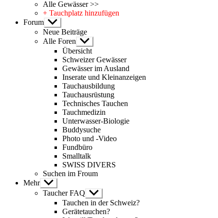
Alle Gewässer >>
+ Tauchplatz hinzufügen
Forum
Untermenü
anzeigen
Neue Beiträge
Alle Foren
Untermenü
anzeigen
Übersicht
Schweizer Gewässer
Gewässer im Ausland
Inserate und Kleinanzeigen
Tauchausbildung
Tauchausrüstung
Technisches Tauchen
Tauchmedizin
Unterwasser-Biologie
Buddysuche
Photo und -Video
Fundbüro
Smalltalk
SWISS DIVERS
Suchen im Froum
Mehr
Untermenü
anzeigen
Taucher FAQ
Untermenü
anzeigen
Tauchen in der Schweiz?
Gerätetauchen?