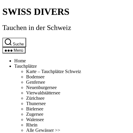
Direkt
SWISS DIVERS
zum
Inhalt
wechseln
Tauchen in der Schweiz
Suche
Menü
Home
Tauchplätze
Karte – Tauchplätze Schweiz
Bodensee
Genfersee
Neuenburgersee
Vierwaldstättersee
Zürichsee
Thunersee
Bielersee
Zugersee
Walensee
Rhein
Alle Gewässer >>