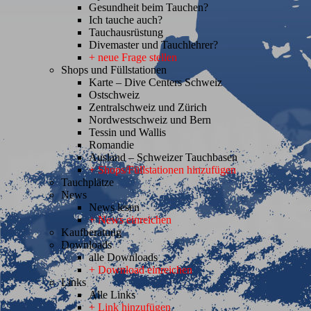
Gesundheit beim Tauchen?
Ich tauche auch?
Tauchausrüstung
Divemaster und Tauchlehrer?
+ neue Frage stellen
Shops und Füllstationen
Karte – Dive Centers Schweiz
Ostschweiz
Zentralschweiz und Zürich
Nordwestschweiz und Bern
Tessin und Wallis
Romandie
Ausland – Schweizer Tauchbasen
+ Shops/Füllstationen hinzufügen
Tauchplätze
News
News lesen
+ News einreichen
Kaufberatung
Downloads
alle Downloads
+ Download einreichen
Links
Alle Links
+ Link hinzufügen