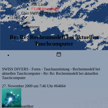
anzeigen
Alle Links
+ Link hinzufügen
Über SWISS DIVERS
Login
Untermenü
anzeigen
Login
Registrieren
Re: Re: Rechenmodell bei aktuellen
Tauchcomputer
Beitragsdatum
SWISS DIVERS
›
Foren
›
Tauchausrüstung
›
Rechenmodell bei
aktuellen Tauchcomputer
›
Re: Re: Rechenmodell bei aktuellen
Tauchcomputer
27. November 2009 um 7:46 Uhr
#64664
uanliker