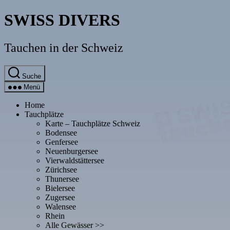
Direkt
SWISS DIVERS
zum
Inhalt
wechseln
Tauchen in der Schweiz
Suche
Menü
Home
Tauchplätze
Karte – Tauchplätze Schweiz
Bodensee
Genfersee
Neuenburgersee
Vierwaldstättersee
Zürichsee
Thunersee
Bielersee
Zugersee
Walensee
Rhein
Alle Gewässer >>