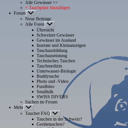
Alle Gewässer >>
+ Tauchplatz hinzufügen
Forum
Untermenü
anzeigen
Neue Beiträge
Alle Foren
Untermenü
anzeigen
Übersicht
Schweizer Gewässer
Gewässer im Ausland
Inserate und Kleinanzeigen
Tauchausbildung
Tauchausrüstung
Technisches Tauchen
Tauchmedizin
Unterwasser-Biologie
Buddysuche
Photo und -Video
Fundbüro
Smalltalk
SWISS DIVERS
Suchen im Froum
Mehr
Untermenü
anzeigen
Taucher FAQ
Untermenü
anzeigen
Tauchen in der Schweiz?
Gerätetauchen?