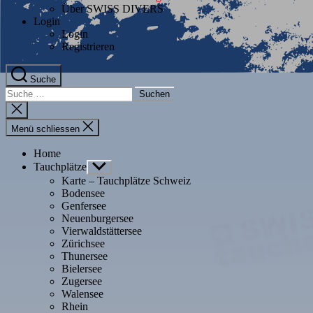
Über SWISS DIVERS
Login
Login
Registrieren
Suche
Suche
nach:
Suche
schliessen
Menü schliessen
Home
Tauchplätze
Untermenü
anzeigen
Karte – Tauchplätze Schweiz
Bodensee
Genfersee
Neuenburgersee
Vierwaldstättersee
Zürichsee
Thunersee
Bielersee
Zugersee
Walensee
Rhein