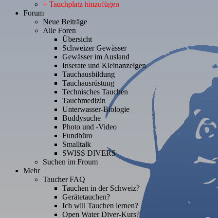
+ Tauchplatz hinzufügen
Forum
Neue Beiträge
Alle Foren
Übersicht
Schweizer Gewässer
Gewässer im Ausland
Inserate und Kleinanzeigen
Tauchausbildung
Tauchausrüstung
Technisches Tauchen
Tauchmedizin
Unterwasser-Biologie
Buddysuche
Photo und -Video
Fundbüro
Smalltalk
SWISS DIVERS
Suchen im Froum
Mehr
Taucher FAQ
Tauchen in der Schweiz?
Gerätetauchen?
Ich will Tauchen lernen?
Open Water Diver-Kurs?