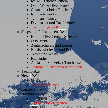
Ich will Tauchen lernen?
Open Water Diver-Kurs?
Gesundheit beim Tauchen?
Ich tauche auch?
Tauchausrüstung
Divemaster und Tauchlehrer?
+ neue Frage stellen
Shops und Füllstationen
Untermenü
anzeigen
Karte – Dive Centers Schweiz
Ostschweiz
Zentralschweiz und Zürich
Nordwestschweiz und Bern
Tessin und Wallis
Romandie
Ausland – Schweizer Tauchbasen
+ Shops/Füllstationen hinzufügen
Tauchplätze
News
Untermenü
anzeigen
News lesen
+ News einreichen
Kaufberatung
Downloads
Untermenü
anzeigen
alle Downloads
+ Download einreichen
Links
Untermenü