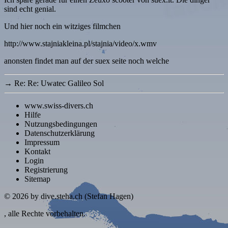
sind echt genial.
Und hier noch ein witziges filmchen
http://www.stajniakleina.pl/stajnia/video/x.wmv
anonsten findet man auf der suex seite noch welche
→
Re: Re: Uwatec Galileo Sol
www.swiss-divers.ch
Hilfe
Nutzungsbedingungen
Datenschutzerklärung
Impressum
Kontakt
Login
Registrierung
Sitemap
© 2026
by dive.steha.ch (Stefan Hagen)
, alle Rechte vorbehalten.