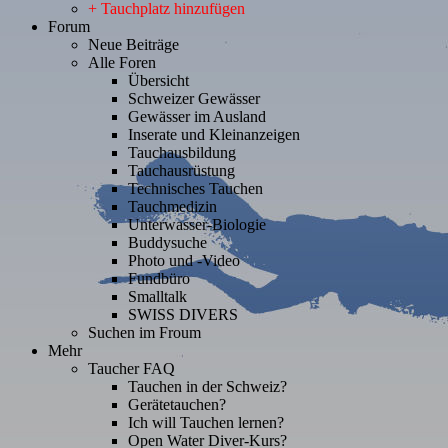
+ Tauchplatz hinzufügen
Forum
Neue Beiträge
Alle Foren
Übersicht
Schweizer Gewässer
Gewässer im Ausland
Inserate und Kleinanzeigen
Tauchausbildung
Tauchausrüstung
Technisches Tauchen
Tauchmedizin
Unterwasser-Biologie
Buddysuche
Photo und -Video
Fundbüro
Smalltalk
SWISS DIVERS
Suchen im Froum
Mehr
Taucher FAQ
Tauchen in der Schweiz?
Gerätetauchen?
Ich will Tauchen lernen?
Open Water Diver-Kurs?