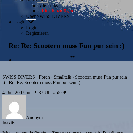
anzeigen
Alle Links
+ Link hinzufügen
Über SWISS DIVERS
Login
Untermenü
anzeigen
Login
Registrieren
Re: Re: Scootern muss Fun pur sein :)
Beitragsdatum
SWISS DIVERS
›
Foren
›
Smalltalk
›
Scootern muss Fun pur sein
:)
›
Re: Re: Scootern muss Fun pur sein :)
4. Juli 2007 um 19:37 Uhr
#56299
Anonym
Inaktiv
Ich spare gerade für einen Zeuxo scooter von suex.it. Die dinger