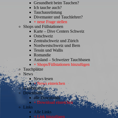
Gesundheit beim Tauchen?
Ich tauche auch?
Tauchausrüstung
Divemaster und Tauchlehrer?
+ neue Frage stellen
Shops und Füllstationen
Karte – Dive Centers Schweiz
Ostschweiz
Zentralschweiz und Zürich
Nordwestschweiz und Bern
Tessin und Wallis
Romandie
Ausland – Schweizer Tauchbasen
+ Shops/Füllstationen hinzufügen
Tauchplätze
News
News lesen
+ News einreichen
Kaufberatung
Downloads
alle Downloads
+ Download einreichen
Links
Alle Links
+ Link hinzufügen