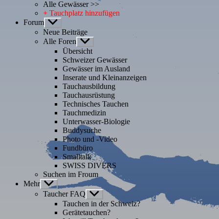
Alle Gewässer >>
+ Tauchplatz hinzufügen
Forum
Untermenü
anzeigen
Neue Beiträge
Alle Foren
Untermenü
anzeigen
Übersicht
Schweizer Gewässer
Gewässer im Ausland
Inserate und Kleinanzeigen
Tauchausbildung
Tauchausrüstung
Technisches Tauchen
Tauchmedizin
Unterwasser-Biologie
Buddysuche
Photo und -Video
Fundbüro
Smalltalk
SWISS DIVERS
Suchen im Froum
Mehr
Untermenü
anzeigen
Taucher FAQ
Untermenü
anzeigen
Tauchen in der Schweiz?
Gerätetauchen?