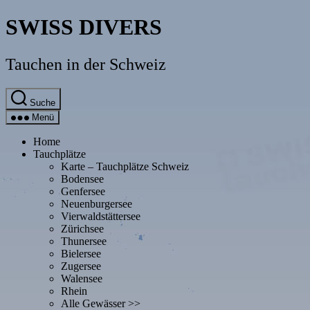
Direkt
SWISS DIVERS
zum
Inhalt
wechseln
Tauchen in der Schweiz
Suche
Menü
Home
Tauchplätze
Karte – Tauchplätze Schweiz
Bodensee
Genfersee
Neuenburgersee
Vierwaldstättersee
Zürichsee
Thunersee
Bielersee
Zugersee
Walensee
Rhein
Alle Gewässer >>