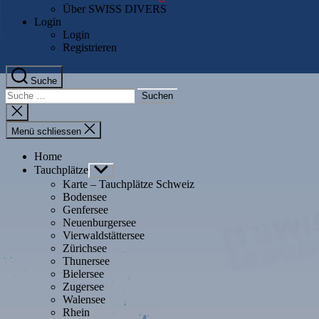
Über SWISS DIVERS
Login
Login
Registrieren
Suche
Suche
nach:
Suche
schliessen
Menü schliessen
Home
Tauchplätze
Untermenü
anzeigen
Karte – Tauchplätze Schweiz
Bodensee
Genfersee
Neuenburgersee
Vierwaldstättersee
Zürichsee
Thunersee
Bielersee
Zugersee
Walensee
Rhein