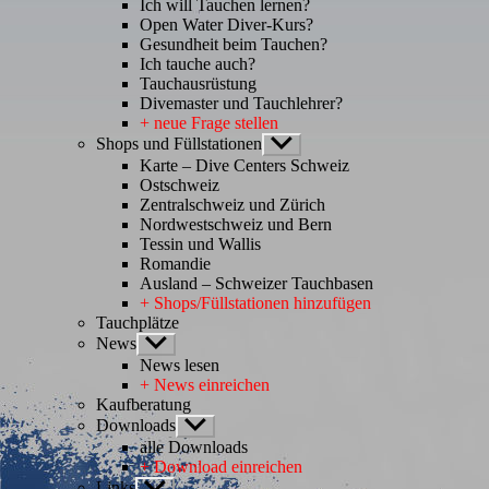
Ich will Tauchen lernen?
Open Water Diver-Kurs?
Gesundheit beim Tauchen?
Ich tauche auch?
Tauchausrüstung
Divemaster und Tauchlehrer?
+ neue Frage stellen
Shops und Füllstationen
Untermenü
anzeigen
Karte – Dive Centers Schweiz
Ostschweiz
Zentralschweiz und Zürich
Nordwestschweiz und Bern
Tessin und Wallis
Romandie
Ausland – Schweizer Tauchbasen
+ Shops/Füllstationen hinzufügen
Tauchplätze
News
Untermenü
anzeigen
News lesen
+ News einreichen
Kaufberatung
Downloads
Untermenü
anzeigen
alle Downloads
+ Download einreichen
Links
Untermenü