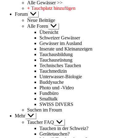
Alle Gewässer >>
+ Tauchplatz hinzufügen
Forum
Untermenü
anzeigen
Neue Beiträge
Alle Foren
Untermenü
anzeigen
Übersicht
Schweizer Gewässer
Gewässer im Ausland
Inserate und Kleinanzeigen
Tauchausbildung
Tauchausrüstung
Technisches Tauchen
Tauchmedizin
Unterwasser-Biologie
Buddysuche
Photo und -Video
Fundbüro
Smalltalk
SWISS DIVERS
Suchen im Froum
Mehr
Untermenü
anzeigen
Taucher FAQ
Untermenü
anzeigen
Tauchen in der Schweiz?
Gerätetauchen?