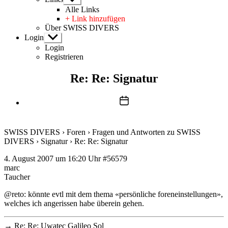
anzeigen
Alle Links
+ Link hinzufügen
Über SWISS DIVERS
Login
Untermenü
anzeigen
Login
Registrieren
Re: Re: Signatur
Beitragsdatum
SWISS DIVERS
›
Foren
›
Fragen und Antworten zu SWISS
DIVERS
›
Signatur
›
Re: Re: Signatur
4. August 2007 um 16:20 Uhr
#56579
marc
Taucher
@reto: könnte evtl mit dem thema «persönliche foreneinstellungen»,
welches ich angerissen habe überein gehen.
→
Re: Re: Uwatec Galileo Sol