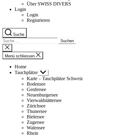
Über SWISS DIVERS
Login
Login
Registrieren
Suche
Suche
nach:
Suche
schliessen
Menü schliessen
Home
Tauchplätze
Untermenü
anzeigen
Karte – Tauchplätze Schweiz
Bodensee
Genfersee
Neuenburgersee
Vierwaldstättersee
Zürichsee
Thunersee
Bielersee
Zugersee
Walensee
Rhein