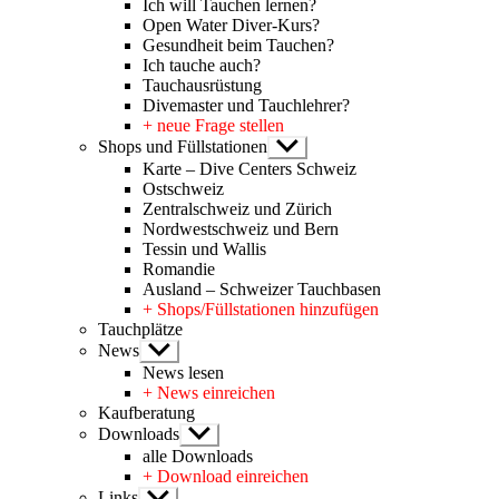
Ich will Tauchen lernen?
Open Water Diver-Kurs?
Gesundheit beim Tauchen?
Ich tauche auch?
Tauchausrüstung
Divemaster und Tauchlehrer?
+ neue Frage stellen
Shops und Füllstationen
Untermenü
anzeigen
Karte – Dive Centers Schweiz
Ostschweiz
Zentralschweiz und Zürich
Nordwestschweiz und Bern
Tessin und Wallis
Romandie
Ausland – Schweizer Tauchbasen
+ Shops/Füllstationen hinzufügen
Tauchplätze
News
Untermenü
anzeigen
News lesen
+ News einreichen
Kaufberatung
Downloads
Untermenü
anzeigen
alle Downloads
+ Download einreichen
Links
Untermenü