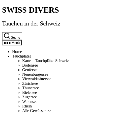
Direkt
SWISS DIVERS
zum
Inhalt
wechseln
Tauchen in der Schweiz
Suche
Menü
Home
Tauchplätze
Karte – Tauchplätze Schweiz
Bodensee
Genfersee
Neuenburgersee
Vierwaldstättersee
Zürichsee
Thunersee
Bielersee
Zugersee
Walensee
Rhein
Alle Gewässer >>