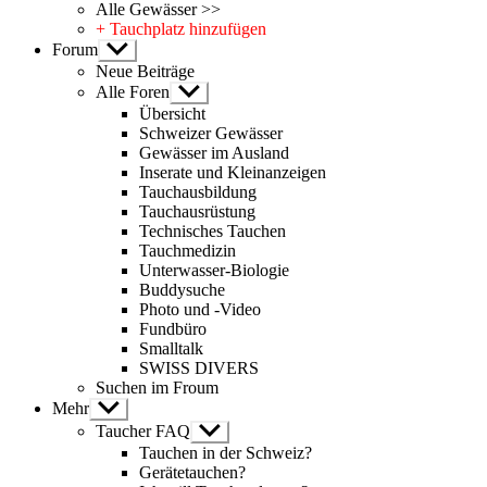
Alle Gewässer >>
+ Tauchplatz hinzufügen
Forum
Untermenü
anzeigen
Neue Beiträge
Alle Foren
Untermenü
anzeigen
Übersicht
Schweizer Gewässer
Gewässer im Ausland
Inserate und Kleinanzeigen
Tauchausbildung
Tauchausrüstung
Technisches Tauchen
Tauchmedizin
Unterwasser-Biologie
Buddysuche
Photo und -Video
Fundbüro
Smalltalk
SWISS DIVERS
Suchen im Froum
Mehr
Untermenü
anzeigen
Taucher FAQ
Untermenü
anzeigen
Tauchen in der Schweiz?
Gerätetauchen?