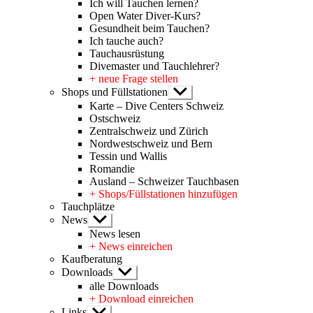
Ich will Tauchen lernen?
Open Water Diver-Kurs?
Gesundheit beim Tauchen?
Ich tauche auch?
Tauchausrüstung
Divemaster und Tauchlehrer?
+ neue Frage stellen
Shops und Füllstationen
Untermenü
anzeigen
Karte – Dive Centers Schweiz
Ostschweiz
Zentralschweiz und Zürich
Nordwestschweiz und Bern
Tessin und Wallis
Romandie
Ausland – Schweizer Tauchbasen
+ Shops/Füllstationen hinzufügen
Tauchplätze
News
Untermenü
anzeigen
News lesen
+ News einreichen
Kaufberatung
Downloads
Untermenü
anzeigen
alle Downloads
+ Download einreichen
Links
Untermenü