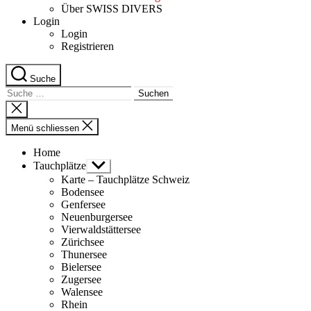
Über SWISS DIVERS
Login
Login
Registrieren
Suche
Suche
nach:
Suche
schliessen
Menü schliessen
Home
Tauchplätze
Untermenü
anzeigen
Karte – Tauchplätze Schweiz
Bodensee
Genfersee
Neuenburgersee
Vierwaldstättersee
Zürichsee
Thunersee
Bielersee
Zugersee
Walensee
Rhein