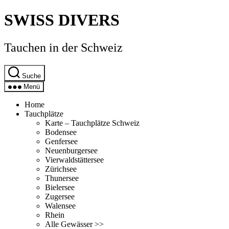
Direkt
SWISS DIVERS
zum
Inhalt
wechseln
Tauchen in der Schweiz
Suche
Menü
Home
Tauchplätze
Karte – Tauchplätze Schweiz
Bodensee
Genfersee
Neuenburgersee
Vierwaldstättersee
Zürichsee
Thunersee
Bielersee
Zugersee
Walensee
Rhein
Alle Gewässer >>