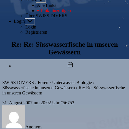
anzeigen
Alle Links
+ Link hinzufügen
Über SWISS DIVERS
Login
Untermenü
anzeigen
Login
Registrieren
Re: Re: Süsswasserfische in unseren
Gewässern
Beitragsdatum
SWISS DIVERS
›
Foren
›
Unterwasser-Biologie
›
Süsswasserfische in unseren Gewässern
›
Re: Re: Süsswasserfische
in unseren Gewässern
31. August 2007 um 20:02 Uhr
#56753
Anonym