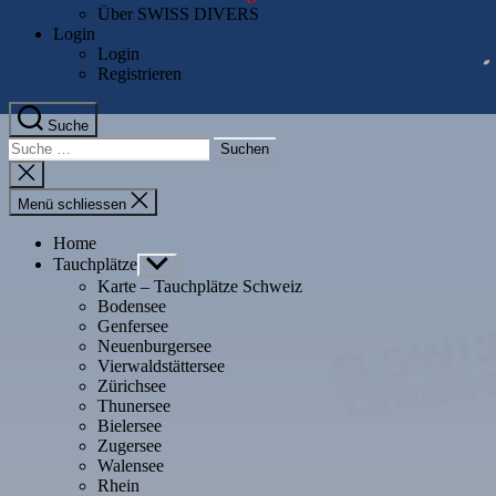
Über SWISS DIVERS
Login
Login
Registrieren
Suche
Suche
nach:
Suche
schliessen
Menü schliessen
Home
Tauchplätze
Untermenü
anzeigen
Karte – Tauchplätze Schweiz
Bodensee
Genfersee
Neuenburgersee
Vierwaldstättersee
Zürichsee
Thunersee
Bielersee
Zugersee
Walensee
Rhein