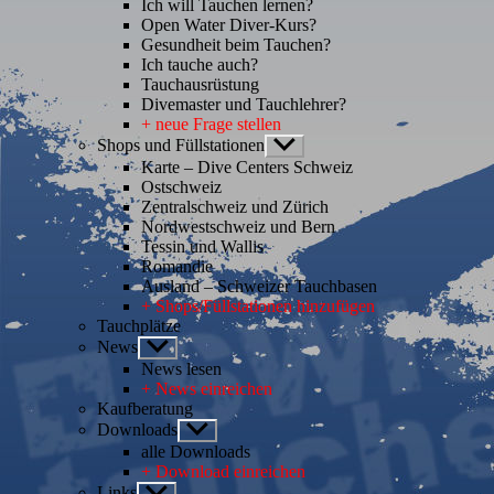
Ich will Tauchen lernen?
Open Water Diver-Kurs?
Gesundheit beim Tauchen?
Ich tauche auch?
Tauchausrüstung
Divemaster und Tauchlehrer?
+ neue Frage stellen
Shops und Füllstationen
Untermenü
anzeigen
Karte – Dive Centers Schweiz
Ostschweiz
Zentralschweiz und Zürich
Nordwestschweiz und Bern
Tessin und Wallis
Romandie
Ausland – Schweizer Tauchbasen
+ Shops/Füllstationen hinzufügen
Tauchplätze
News
Untermenü
anzeigen
News lesen
+ News einreichen
Kaufberatung
Downloads
Untermenü
anzeigen
alle Downloads
+ Download einreichen
Links
Untermenü