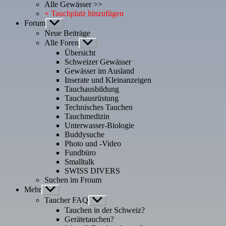
Alle Gewässer >>
+ Tauchplatz hinzufügen
Forum
Untermenü
anzeigen
Neue Beiträge
Alle Foren
Untermenü
anzeigen
Übersicht
Schweizer Gewässer
Gewässer im Ausland
Inserate und Kleinanzeigen
Tauchausbildung
Tauchausrüstung
Technisches Tauchen
Tauchmedizin
Unterwasser-Biologie
Buddysuche
Photo und -Video
Fundbüro
Smalltalk
SWISS DIVERS
Suchen im Froum
Mehr
Untermenü
anzeigen
Taucher FAQ
Untermenü
anzeigen
Tauchen in der Schweiz?
Gerätetauchen?