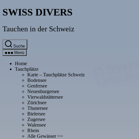
Direkt
SWISS DIVERS
zum
Inhalt
wechseln
Tauchen in der Schweiz
Suche
Menü
Home
Tauchplätze
Karte – Tauchplätze Schweiz
Bodensee
Genfersee
Neuenburgersee
Vierwaldstättersee
Zürichsee
Thunersee
Bielersee
Zugersee
Walensee
Rhein
Alle Gewässer >>