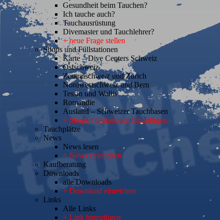
Gesundheit beim Tauchen?
Ich tauche auch?
Tauchausrüstung
Divemaster und Tauchlehrer?
+ neue Frage stellen
Shops und Füllstationen
Karte – Dive Centers Schweiz
Ostschweiz
Zentralschweiz und Zürich
Nordwestschweiz und Bern
Tessin und Wallis
Romandie
Ausland – Schweizer Tauchbasen
+ Shops/Füllstationen hinzufügen
Tauchplätze
News
News lesen
+ News einreichen
Kaufberatung
Downloads
alle Downloads
+ Download einreichen
Links
Alle Links
+ Link hinzufügen