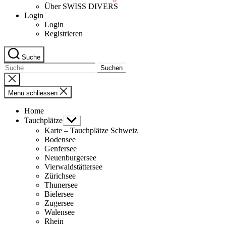
Über SWISS DIVERS
Login
Login
Registrieren
Suche
Suche
nach:
Suche
schliessen
Menü schliessen
Home
Tauchplätze
Untermenü
anzeigen
Karte – Tauchplätze Schweiz
Bodensee
Genfersee
Neuenburgersee
Vierwaldstättersee
Zürichsee
Thunersee
Bielersee
Zugersee
Walensee
Rhein