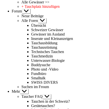
Alle Gewässer >>
+ Tauchplatz hinzufügen
Forum
Untermenü
anzeigen
Neue Beiträge
Alle Foren
Untermenü
anzeigen
Übersicht
Schweizer Gewässer
Gewässer im Ausland
Inserate und Kleinanzeigen
Tauchausbildung
Tauchausrüstung
Technisches Tauchen
Tauchmedizin
Unterwasser-Biologie
Buddysuche
Photo und -Video
Fundbüro
Smalltalk
SWISS DIVERS
Suchen im Froum
Mehr
Untermenü
anzeigen
Taucher FAQ
Untermenü
anzeigen
Tauchen in der Schweiz?
Gerätetauchen?