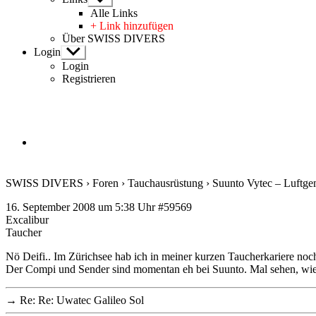
anzeigen
Alle Links
+ Link hinzufügen
Über SWISS DIVERS
Login
Untermenü
anzeigen
Login
Registrieren
SWISS DIVERS
›
Foren
›
Tauchausrüstung
›
Suunto Vytec – Luftgem
16. September 2008 um 5:38 Uhr
#59569
Excalibur
Taucher
Nö Deifi.. Im Zürichsee hab ich in meiner kurzen Taucherkariere noch
Der Compi und Sender sind momentan eh bei Suunto. Mal sehen, wie 
→
Re: Re: Uwatec Galileo Sol