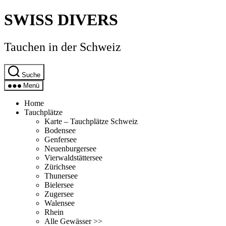
Direkt
SWISS DIVERS
zum
Inhalt
wechseln
Tauchen in der Schweiz
Suche
Menü
Home
Tauchplätze
Karte – Tauchplätze Schweiz
Bodensee
Genfersee
Neuenburgersee
Vierwaldstättersee
Zürichsee
Thunersee
Bielersee
Zugersee
Walensee
Rhein
Alle Gewässer >>