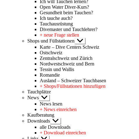
Ich will Tauchen lernen?
Open Water Diver-Kurs?
Gesundheit beim Tauchen?
Ich tauche auch?
Tauchausrüstung
Divemaster und Tauchlehrer?
+ neue Frage stellen
Shops und Füllstationen
Untermenü
anzeigen
Karte – Dive Centers Schweiz
Ostschweiz
Zentralschweiz und Zürich
Nordwestschweiz und Bern
Tessin und Wallis
Romandie
Ausland – Schweizer Tauchbasen
+ Shops/Füllstationen hinzufügen
Tauchplätze
News
Untermenü
anzeigen
News lesen
+ News einreichen
Kaufberatung
Downloads
Untermenü
anzeigen
alle Downloads
+ Download einreichen
Links
Untermenü