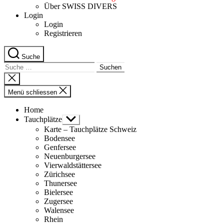
Über SWISS DIVERS
Login
Login
Registrieren
Suche
Suche
nach:
Suche
schliessen
Menü schliessen
Home
Tauchplätze
Untermenü
anzeigen
Karte – Tauchplätze Schweiz
Bodensee
Genfersee
Neuenburgersee
Vierwaldstättersee
Zürichsee
Thunersee
Bielersee
Zugersee
Walensee
Rhein