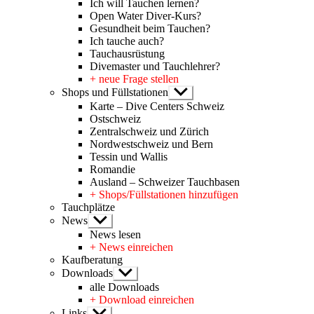
Ich will Tauchen lernen?
Open Water Diver-Kurs?
Gesundheit beim Tauchen?
Ich tauche auch?
Tauchausrüstung
Divemaster und Tauchlehrer?
+ neue Frage stellen
Shops und Füllstationen
Untermenü
anzeigen
Karte – Dive Centers Schweiz
Ostschweiz
Zentralschweiz und Zürich
Nordwestschweiz und Bern
Tessin und Wallis
Romandie
Ausland – Schweizer Tauchbasen
+ Shops/Füllstationen hinzufügen
Tauchplätze
News
Untermenü
anzeigen
News lesen
+ News einreichen
Kaufberatung
Downloads
Untermenü
anzeigen
alle Downloads
+ Download einreichen
Links
Untermenü