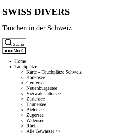
Direkt
SWISS DIVERS
zum
Inhalt
wechseln
Tauchen in der Schweiz
Suche
Menü
Home
Tauchplätze
Karte – Tauchplätze Schweiz
Bodensee
Genfersee
Neuenburgersee
Vierwaldstättersee
Zürichsee
Thunersee
Bielersee
Zugersee
Walensee
Rhein
Alle Gewässer >>