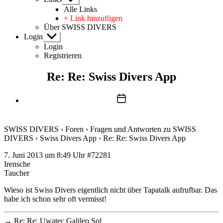
anzeigen
Alle Links
+ Link hinzufügen
Über SWISS DIVERS
Login
Untermenü
anzeigen
Login
Registrieren
Re: Re: Swiss Divers App
Beitragsdatum
SWISS DIVERS
›
Foren
›
Fragen und Antworten zu SWISS
DIVERS
›
Swiss Divers App
›
Re: Re: Swiss Divers App
7. Juni 2013 um 8:49 Uhr
#72281
Irensche
Taucher
Wieso ist Swiss Divers eigentlich nicht über Tapatalk aufrufbar. Das
habe ich schon sehr oft vermisst!
→
Re: Re: Uwatec Galileo Sol