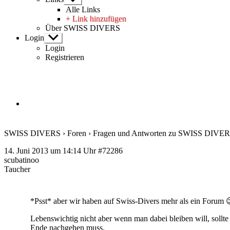
anzeigen
Alle Links
+ Link hinzufügen
Über SWISS DIVERS
Login
Untermenü
anzeigen
Login
Registrieren
SWISS DIVERS
›
Foren
›
Fragen und Antworten zu SWISS DIVE
14. Juni 2013 um 14:14 Uhr
#72286
scubatinoo
Taucher
*Psst* aber wir haben auf Swiss-Divers mehr als ein Forum 
Lebenswichtig nicht aber wenn man dabei bleiben will, sollte 
Ende nachgehen muss.