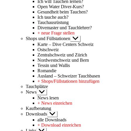
Ich will Tauchen lernen?
Open Water Diver-Kurs?
Gesundheit beim Tauchen?
Ich tauche auch?
Tauchausrüstung
Divemaster und Tauchlehrer?
+ neue Frage stellen
Shops und Füllstationen
Untermenü
anzeigen
Karte – Dive Centers Schweiz
Ostschweiz
Zentralschweiz und Zürich
Nordwestschweiz und Bern
Tessin und Wallis
Romandie
Ausland – Schweizer Tauchbasen
+ Shops/Füllstationen hinzufügen
Tauchplätze
News
Untermenü
anzeigen
News lesen
+ News einreichen
Kaufberatung
Downloads
Untermenü
anzeigen
alle Downloads
+ Download einreichen
Links
Untermenü