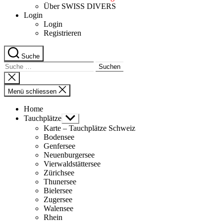
Über SWISS DIVERS
Login
Login
Registrieren
Suche
Suche
nach:
Suche
schliessen
Menü schliessen
Home
Tauchplätze
Untermenü
anzeigen
Karte – Tauchplätze Schweiz
Bodensee
Genfersee
Neuenburgersee
Vierwaldstättersee
Zürichsee
Thunersee
Bielersee
Zugersee
Walensee
Rhein