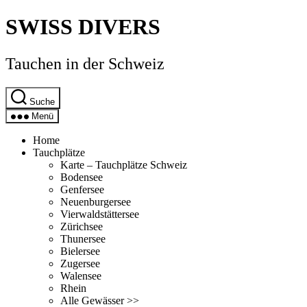
Direkt
SWISS DIVERS
zum
Inhalt
wechseln
Tauchen in der Schweiz
Suche
Menü
Home
Tauchplätze
Karte – Tauchplätze Schweiz
Bodensee
Genfersee
Neuenburgersee
Vierwaldstättersee
Zürichsee
Thunersee
Bielersee
Zugersee
Walensee
Rhein
Alle Gewässer >>