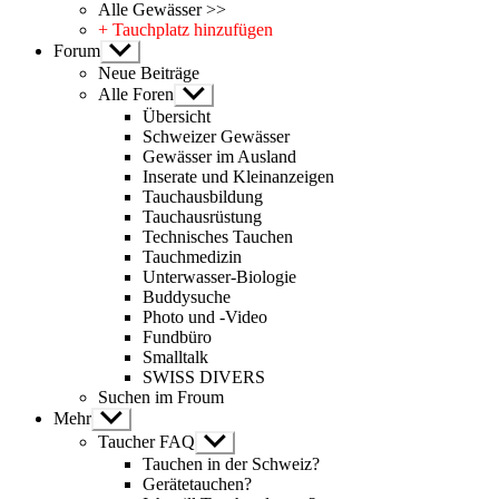
Alle Gewässer >>
+ Tauchplatz hinzufügen
Forum
Untermenü
anzeigen
Neue Beiträge
Alle Foren
Untermenü
anzeigen
Übersicht
Schweizer Gewässer
Gewässer im Ausland
Inserate und Kleinanzeigen
Tauchausbildung
Tauchausrüstung
Technisches Tauchen
Tauchmedizin
Unterwasser-Biologie
Buddysuche
Photo und -Video
Fundbüro
Smalltalk
SWISS DIVERS
Suchen im Froum
Mehr
Untermenü
anzeigen
Taucher FAQ
Untermenü
anzeigen
Tauchen in der Schweiz?
Gerätetauchen?