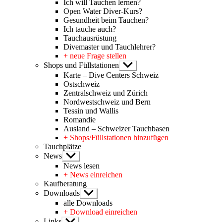
Ich will Tauchen lernen?
Open Water Diver-Kurs?
Gesundheit beim Tauchen?
Ich tauche auch?
Tauchausrüstung
Divemaster und Tauchlehrer?
+ neue Frage stellen
Shops und Füllstationen
Untermenü
anzeigen
Karte – Dive Centers Schweiz
Ostschweiz
Zentralschweiz und Zürich
Nordwestschweiz und Bern
Tessin und Wallis
Romandie
Ausland – Schweizer Tauchbasen
+ Shops/Füllstationen hinzufügen
Tauchplätze
News
Untermenü
anzeigen
News lesen
+ News einreichen
Kaufberatung
Downloads
Untermenü
anzeigen
alle Downloads
+ Download einreichen
Links
Untermenü