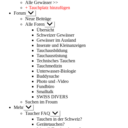
Alle Gewässer >>
+ Tauchplatz hinzufügen
Forum
Untermenü
anzeigen
Neue Beiträge
Alle Foren
Untermenü
anzeigen
Übersicht
Schweizer Gewässer
Gewässer im Ausland
Inserate und Kleinanzeigen
Tauchausbildung
Tauchausrüstung
Technisches Tauchen
Tauchmedizin
Unterwasser-Biologie
Buddysuche
Photo und -Video
Fundbüro
Smalltalk
SWISS DIVERS
Suchen im Froum
Mehr
Untermenü
anzeigen
Taucher FAQ
Untermenü
anzeigen
Tauchen in der Schweiz?
Gerätetauchen?