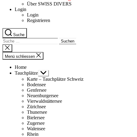
Über SWISS DIVERS
Login
Login
Registrieren
Suche
Suche
nach:
Suche
schliessen
Menü schliessen
Home
Tauchplätze
Untermenü
anzeigen
Karte – Tauchplätze Schweiz
Bodensee
Genfersee
Neuenburgersee
Vierwaldstättersee
Zürichsee
Thunersee
Bielersee
Zugersee
Walensee
Rhein