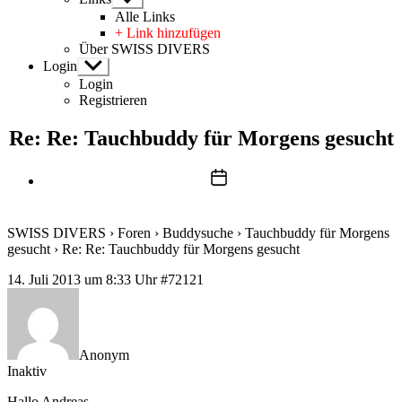
anzeigen
Alle Links
+ Link hinzufügen
Über SWISS DIVERS
Login
Untermenü
anzeigen
Login
Registrieren
Re: Re: Tauchbuddy für Morgens gesucht
Beitragsdatum
SWISS DIVERS
›
Foren
›
Buddysuche
›
Tauchbuddy für Morgens
gesucht
›
Re: Re: Tauchbuddy für Morgens gesucht
14. Juli 2013 um 8:33 Uhr
#72121
Anonym
Inaktiv
Hallo Andreas