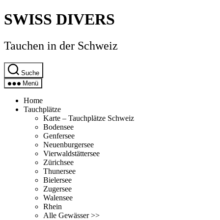
Direkt
SWISS DIVERS
zum
Inhalt
wechseln
Tauchen in der Schweiz
Suche
Menü
Home
Tauchplätze
Karte – Tauchplätze Schweiz
Bodensee
Genfersee
Neuenburgersee
Vierwaldstättersee
Zürichsee
Thunersee
Bielersee
Zugersee
Walensee
Rhein
Alle Gewässer >>