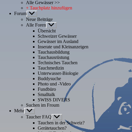
Alle Gewässer >>
+ Tauchplatz hinzufügen
Forum
Untermenü
anzeigen
Neue Beiträge
Alle Foren
Untermenü
anzeigen
Übersicht
Schweizer Gewässer
Gewässer im Ausland
Inserate und Kleinanzeigen
Tauchausbildung
Tauchausrüstung
Technisches Tauchen
Tauchmedizin
Unterwasser-Biologie
Buddysuche
Photo und -Video
Fundbüro
Smalltalk
SWISS DIVERS
Suchen im Froum
Mehr
Untermenü
anzeigen
Taucher FAQ
Untermenü
anzeigen
Tauchen in der Schweiz?
Gerätetauchen?