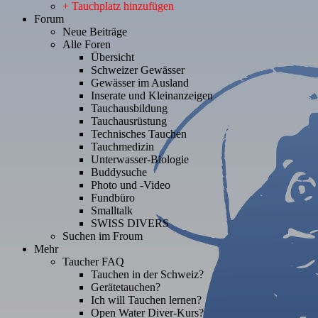
+ Tauchplatz hinzufügen
Forum
Neue Beiträge
Alle Foren
Übersicht
Schweizer Gewässer
Gewässer im Ausland
Inserate und Kleinanzeigen
Tauchausbildung
Tauchausrüstung
Technisches Tauchen
Tauchmedizin
Unterwasser-Biologie
Buddysuche
Photo und -Video
Fundbüro
Smalltalk
SWISS DIVERS
Suchen im Froum
Mehr
Taucher FAQ
Tauchen in der Schweiz?
Gerätetauchen?
Ich will Tauchen lernen?
Open Water Diver-Kurs?