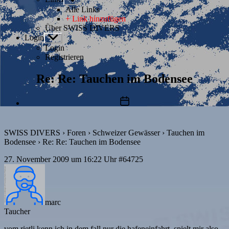
anzeigen
Alle Links
+ Link hinzufügen
Über SWISS DIVERS
Login
Untermenü
anzeigen
Login
Registrieren
Re: Re: Tauchen im Bodensee
Beitragsdatum
SWISS DIVERS
›
Foren
›
Schweizer Gewässer
›
Tauchen im
Bodensee
›
Re: Re: Tauchen im Bodensee
27. November 2009 um 16:22 Uhr
#64725
marc
Taucher
vom rietli kenn ich in dem fall nur die hafeneinfahrt. spielt mir also