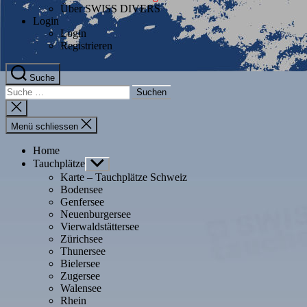
Über SWISS DIVERS
Login
Login
Registrieren
Suche
Suche
nach:
Suche
schliessen
Menü schliessen
Home
Tauchplätze
Untermenü
anzeigen
Karte – Tauchplätze Schweiz
Bodensee
Genfersee
Neuenburgersee
Vierwaldstättersee
Zürichsee
Thunersee
Bielersee
Zugersee
Walensee
Rhein