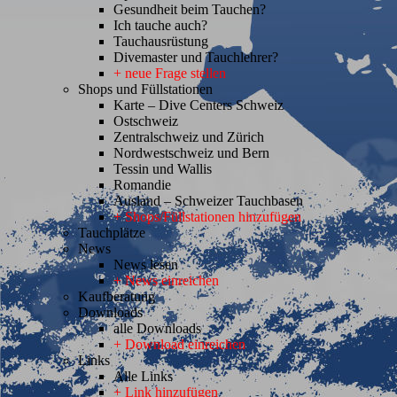
Gesundheit beim Tauchen?
Ich tauche auch?
Tauchausrüstung
Divemaster und Tauchlehrer?
+ neue Frage stellen
Shops und Füllstationen
Karte – Dive Centers Schweiz
Ostschweiz
Zentralschweiz und Zürich
Nordwestschweiz und Bern
Tessin und Wallis
Romandie
Ausland – Schweizer Tauchbasen
+ Shops/Füllstationen hinzufügen
Tauchplätze
News
News lesen
+ News einreichen
Kaufberatung
Downloads
alle Downloads
+ Download einreichen
Links
Alle Links
+ Link hinzufügen