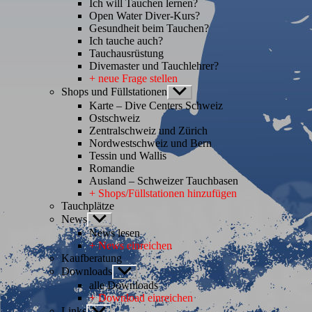
Ich will Tauchen lernen?
Open Water Diver-Kurs?
Gesundheit beim Tauchen?
Ich tauche auch?
Tauchausrüstung
Divemaster und Tauchlehrer?
+ neue Frage stellen
Shops und Füllstationen
Untermenü
anzeigen
Karte – Dive Centers Schweiz
Ostschweiz
Zentralschweiz und Zürich
Nordwestschweiz und Bern
Tessin und Wallis
Romandie
Ausland – Schweizer Tauchbasen
+ Shops/Füllstationen hinzufügen
Tauchplätze
News
Untermenü
anzeigen
News lesen
+ News einreichen
Kaufberatung
Downloads
Untermenü
anzeigen
alle Downloads
+ Download einreichen
Links
Untermenü