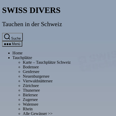
Direkt
SWISS DIVERS
zum
Inhalt
wechseln
Tauchen in der Schweiz
Suche
Menü
Home
Tauchplätze
Karte – Tauchplätze Schweiz
Bodensee
Genfersee
Neuenburgersee
Vierwaldstättersee
Zürichsee
Thunersee
Bielersee
Zugersee
Walensee
Rhein
Alle Gewässer >>