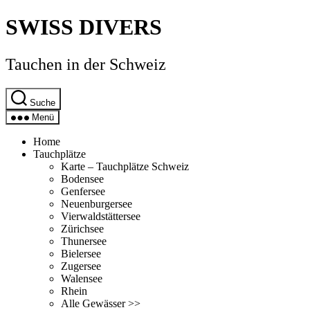
Direkt
SWISS DIVERS
zum
Inhalt
wechseln
Tauchen in der Schweiz
Suche
Menü
Home
Tauchplätze
Karte – Tauchplätze Schweiz
Bodensee
Genfersee
Neuenburgersee
Vierwaldstättersee
Zürichsee
Thunersee
Bielersee
Zugersee
Walensee
Rhein
Alle Gewässer >>