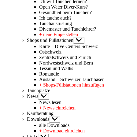
Ich will Tauchen lernen?
Open Water Diver-Kurs?
Gesundheit beim Tauchen?
Ich tauche auch?
Tauchausrüstung
Divemaster und Tauchlehrer?
+ neue Frage stellen
Shops und Füllstationen
Untermenü
anzeigen
Karte – Dive Centers Schweiz
Ostschweiz
Zentralschweiz und Zürich
Nordwestschweiz und Bern
Tessin und Wallis
Romandie
Ausland – Schweizer Tauchbasen
+ Shops/Füllstationen hinzufügen
Tauchplätze
News
Untermenü
anzeigen
News lesen
+ News einreichen
Kaufberatung
Downloads
Untermenü
anzeigen
alle Downloads
+ Download einreichen
Links
Untermenü