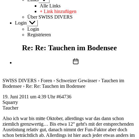
anzeigen
Alle Links
+ Link hinzufügen
Über SWISS DIVERS
Login
Untermenü
anzeigen
Login
Registrieren
Re: Re: Tauchen im Bodensee
Beitragsdatum
SWISS DIVERS
›
Foren
›
Schweizer Gewässer
›
Tauchen im
Bodensee
›
Re: Re: Tauchen im Bodensee
19. Juni 2011 um 4:39 Uhr
#64736
Squarry
Taucher
Also ich war bis mitte Oktober, allerdings war das dann schon
ziemlich grenzwertig… Bis etwa 12° geht's mit der entsprechenden
Ausrüstung relativ gut, danach nimmt der Fun-Faktor aber doch
schon beträchtlich ab. Allerdings ist hier auch jeder etwas anders im