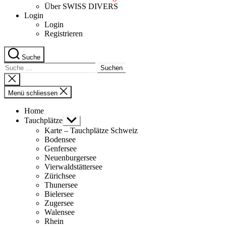
Über SWISS DIVERS
Login
Login
Registrieren
Suche
Suche
nach:
Suche
schliessen
Menü schliessen
Home
Tauchplätze
Untermenü
anzeigen
Karte – Tauchplätze Schweiz
Bodensee
Genfersee
Neuenburgersee
Vierwaldstättersee
Zürichsee
Thunersee
Bielersee
Zugersee
Walensee
Rhein