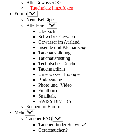
Alle Gewässer >>
+ Tauchplatz hinzufügen
Forum
Untermenü
anzeigen
Neue Beiträge
Alle Foren
Untermenü
anzeigen
Übersicht
Schweizer Gewässer
Gewässer im Ausland
Inserate und Kleinanzeigen
Tauchausbildung
Tauchausrüstung
Technisches Tauchen
Tauchmedizin
Unterwasser-Biologie
Buddysuche
Photo und -Video
Fundbüro
Smalltalk
SWISS DIVERS
Suchen im Froum
Mehr
Untermenü
anzeigen
Taucher FAQ
Untermenü
anzeigen
Tauchen in der Schweiz?
Gerätetauchen?