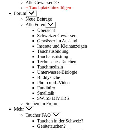
Alle Gewässer >>
+ Tauchplatz hinzufügen
Forum
Untermenü
anzeigen
Neue Beiträge
Alle Foren
Untermenü
anzeigen
Übersicht
Schweizer Gewässer
Gewässer im Ausland
Inserate und Kleinanzeigen
Tauchausbildung
Tauchausrüstung
Technisches Tauchen
Tauchmedizin
Unterwasser-Biologie
Buddysuche
Photo und -Video
Fundbüro
Smalltalk
SWISS DIVERS
Suchen im Froum
Mehr
Untermenü
anzeigen
Taucher FAQ
Untermenü
anzeigen
Tauchen in der Schweiz?
Gerätetauchen?