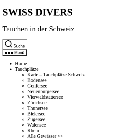
Direkt
SWISS DIVERS
zum
Inhalt
wechseln
Tauchen in der Schweiz
Suche
Menü
Home
Tauchplätze
Karte – Tauchplätze Schweiz
Bodensee
Genfersee
Neuenburgersee
Vierwaldstättersee
Zürichsee
Thunersee
Bielersee
Zugersee
Walensee
Rhein
Alle Gewässer >>