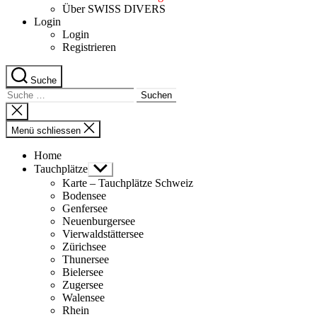
Über SWISS DIVERS
Login
Login
Registrieren
Suche
Suche
nach:
Suche
schliessen
Menü schliessen
Home
Tauchplätze
Untermenü
anzeigen
Karte – Tauchplätze Schweiz
Bodensee
Genfersee
Neuenburgersee
Vierwaldstättersee
Zürichsee
Thunersee
Bielersee
Zugersee
Walensee
Rhein