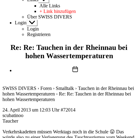
anzeigen
Alle Links
+ Link hinzufügen
Über SWISS DIVERS
Login
Untermenü
anzeigen
Login
Registrieren
Re: Re: Tauchen in der Rheinnau bei
hohen Wassertemperaturen
Beitragsdatum
SWISS DIVERS
›
Foren
›
Smalltalk
›
Tauchen in der Rheinnau bei
hohen Wassertemperaturen
›
Re: Re: Tauchen in der Rheinnau bei
hohen Wassertemperaturen
24. April 2013 um 12:03 Uhr
#72014
scubatinoo
Taucher
Verkehrskadetten müssen Werktags noch in die Schule 😛 Das
würde also zu einer Verlagerung des Tauchtourismus vom Weekend