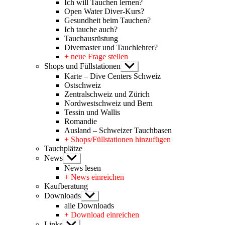
Ich will Tauchen lernen?
Open Water Diver-Kurs?
Gesundheit beim Tauchen?
Ich tauche auch?
Tauchausrüstung
Divemaster und Tauchlehrer?
+ neue Frage stellen
Shops und Füllstationen
Untermenü
anzeigen
Karte – Dive Centers Schweiz
Ostschweiz
Zentralschweiz und Zürich
Nordwestschweiz und Bern
Tessin und Wallis
Romandie
Ausland – Schweizer Tauchbasen
+ Shops/Füllstationen hinzufügen
Tauchplätze
News
Untermenü
anzeigen
News lesen
+ News einreichen
Kaufberatung
Downloads
Untermenü
anzeigen
alle Downloads
+ Download einreichen
Links
Untermenü