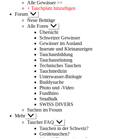
Alle Gewässer >>
+ Tauchplatz hinzufügen
Forum
Untermenü
anzeigen
Neue Beiträge
Alle Foren
Untermenü
anzeigen
Übersicht
Schweizer Gewässer
Gewässer im Ausland
Inserate und Kleinanzeigen
Tauchausbildung
Tauchausrüstung
Technisches Tauchen
Tauchmedizin
Unterwasser-Biologie
Buddysuche
Photo und -Video
Fundbüro
Smalltalk
SWISS DIVERS
Suchen im Froum
Mehr
Untermenü
anzeigen
Taucher FAQ
Untermenü
anzeigen
Tauchen in der Schweiz?
Gerätetauchen?