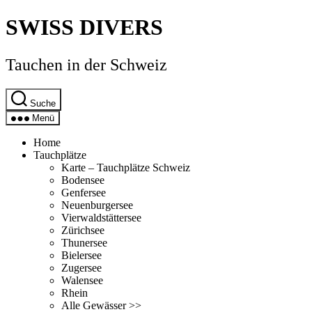
Direkt
SWISS DIVERS
zum
Inhalt
wechseln
Tauchen in der Schweiz
Suche
Menü
Home
Tauchplätze
Karte – Tauchplätze Schweiz
Bodensee
Genfersee
Neuenburgersee
Vierwaldstättersee
Zürichsee
Thunersee
Bielersee
Zugersee
Walensee
Rhein
Alle Gewässer >>