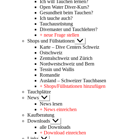
Ich will Tauchen lernen?
Open Water Diver-Kurs?
Gesundheit beim Tauchen?
Ich tauche auch?
Tauchausrüstung
Divemaster und Tauchlehrer?
+ neue Frage stellen
Shops und Füllstationen
Untermenü
anzeigen
Karte – Dive Centers Schweiz
Ostschweiz
Zentralschweiz und Zürich
Nordwestschweiz und Bern
Tessin und Wallis
Romandie
Ausland – Schweizer Tauchbasen
+ Shops/Füllstationen hinzufügen
Tauchplätze
News
Untermenü
anzeigen
News lesen
+ News einreichen
Kaufberatung
Downloads
Untermenü
anzeigen
alle Downloads
+ Download einreichen
Links
Untermenü