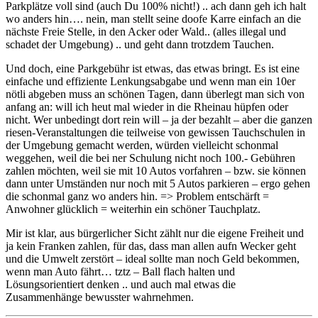
Parkplätze voll sind (auch Du 100% nicht!) .. ach dann geh ich halt
wo anders hin…. nein, man stellt seine doofe Karre einfach an die
nächste Freie Stelle, in den Acker oder Wald.. (alles illegal und
schadet der Umgebung) .. und geht dann trotzdem Tauchen.
Und doch, eine Parkgebühr ist etwas, das etwas bringt. Es ist eine
einfache und effiziente Lenkungsabgabe und wenn man ein 10er
nötli abgeben muss an schönen Tagen, dann überlegt man sich von
anfang an: will ich heut mal wieder in die Rheinau hüpfen oder
nicht. Wer unbedingt dort rein will – ja der bezahlt – aber die ganzen
riesen-Veranstaltungen die teilweise von gewissen Tauchschulen in
der Umgebung gemacht werden, würden vielleicht schonmal
weggehen, weil die bei ner Schulung nicht noch 100.- Gebühren
zahlen möchten, weil sie mit 10 Autos vorfahren – bzw. sie können
dann unter Umständen nur noch mit 5 Autos parkieren – ergo gehen
die schonmal ganz wo anders hin. => Problem entschärft =
Anwohner glücklich = weiterhin ein schöner Tauchplatz.
Mir ist klar, aus bürgerlicher Sicht zählt nur die eigene Freiheit und
ja kein Franken zahlen, für das, dass man allen aufn Wecker geht
und die Umwelt zerstört – ideal sollte man noch Geld bekommen,
wenn man Auto fährt… tztz – Ball flach halten und
Lösungsorientiert denken .. und auch mal etwas die
Zusammenhänge bewusster wahrnehmen.