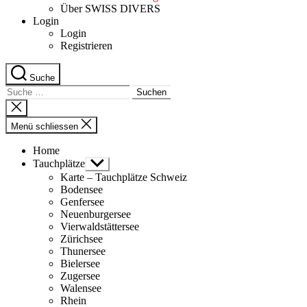
Über SWISS DIVERS
Login
Login
Registrieren
Suche
Suche
nach:
Suche
schliessen
Menü schliessen
Home
Tauchplätze
Untermenü
anzeigen
Karte – Tauchplätze Schweiz
Bodensee
Genfersee
Neuenburgersee
Vierwaldstättersee
Zürichsee
Thunersee
Bielersee
Zugersee
Walensee
Rhein