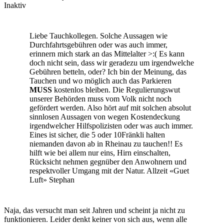
Inaktiv
Liebe Tauchkollegen. Solche Aussagen wie
Durchfahrtsgebühren oder was auch immer,
erinnern mich stark an das Mittelalter >:( Es kann
doch nicht sein, dass wir geradezu um irgendwelche
Gebühren betteln, oder? Ich bin der Meinung, das
Tauchen und wo möglich auch das Parkieren
MUSS
kostenlos bleiben. Die Regulierungswut
unserer Behörden muss vom Volk nicht noch
gefördert werden. Also hört auf mit solchen absolut
sinnlosen Aussagen von wegen Kostendeckung
irgendwelcher Hilfspolizisten oder was auch immer.
Eines ist sicher, die 5 oder 10Fränkli halten
niemanden davon ab in Rheinau zu tauchen!! Es
hilft wie bei allem nur eins, Hirn einschalten,
Rücksicht nehmen gegnüber den Anwohnern und
respektvoller Umgang mit der Natur. Allzeit «Guet
Luft» Stephan
Naja, das versucht man seit Jahren und scheint ja nicht zu
funktionieren. Leider denkt keiner von sich aus, wenn alle