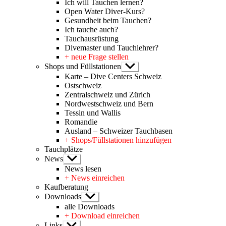
Ich will Tauchen lernen?
Open Water Diver-Kurs?
Gesundheit beim Tauchen?
Ich tauche auch?
Tauchausrüstung
Divemaster und Tauchlehrer?
+ neue Frage stellen
Shops und Füllstationen
Untermenü
anzeigen
Karte – Dive Centers Schweiz
Ostschweiz
Zentralschweiz und Zürich
Nordwestschweiz und Bern
Tessin und Wallis
Romandie
Ausland – Schweizer Tauchbasen
+ Shops/Füllstationen hinzufügen
Tauchplätze
News
Untermenü
anzeigen
News lesen
+ News einreichen
Kaufberatung
Downloads
Untermenü
anzeigen
alle Downloads
+ Download einreichen
Links
Untermenü