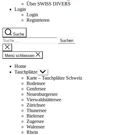
Über SWISS DIVERS
Login
Login
Registrieren
Suche
Suche
nach:
Suche
schliessen
Menü schliessen
Home
Tauchplätze
Untermenü
anzeigen
Karte – Tauchplätze Schweiz
Bodensee
Genfersee
Neuenburgersee
Vierwaldstättersee
Zürichsee
Thunersee
Bielersee
Zugersee
Walensee
Rhein