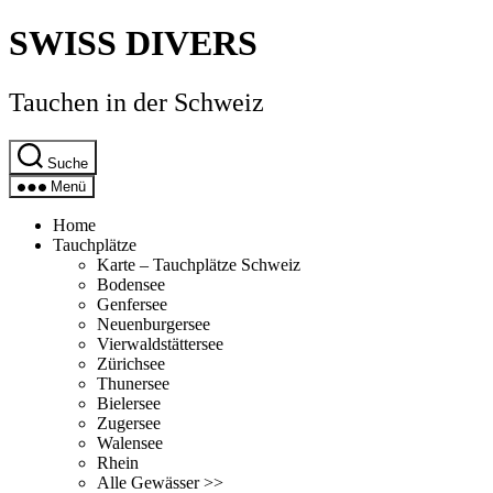
Direkt
SWISS DIVERS
zum
Inhalt
wechseln
Tauchen in der Schweiz
Suche
Menü
Home
Tauchplätze
Karte – Tauchplätze Schweiz
Bodensee
Genfersee
Neuenburgersee
Vierwaldstättersee
Zürichsee
Thunersee
Bielersee
Zugersee
Walensee
Rhein
Alle Gewässer >>