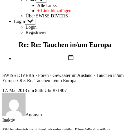
anzeigen
Alle Links
+ Link hinzufügen
Über SWISS DIVERS
Login
Untermenü
anzeigen
Login
Registrieren
Re: Re: Tauchen in/um Europa
Beitragsdatum
SWISS DIVERS
›
Foren
›
Gewässer im Ausland
›
Tauchen in/um
Europa
›
Re: Re: Tauchen in/um Europa
17. Mai 2013 um 8:46 Uhr
#71907
Anonym
Inaktiv
Südfrankreich ist sicherlich sehr schön. Ebenfalls die näher