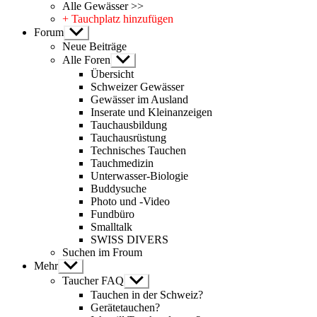
Alle Gewässer >>
+ Tauchplatz hinzufügen
Forum
Untermenü
anzeigen
Neue Beiträge
Alle Foren
Untermenü
anzeigen
Übersicht
Schweizer Gewässer
Gewässer im Ausland
Inserate und Kleinanzeigen
Tauchausbildung
Tauchausrüstung
Technisches Tauchen
Tauchmedizin
Unterwasser-Biologie
Buddysuche
Photo und -Video
Fundbüro
Smalltalk
SWISS DIVERS
Suchen im Froum
Mehr
Untermenü
anzeigen
Taucher FAQ
Untermenü
anzeigen
Tauchen in der Schweiz?
Gerätetauchen?