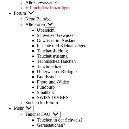
Alle Gewässer >>
+ Tauchplatz hinzufügen
Forum
Untermenü
anzeigen
Neue Beiträge
Alle Foren
Untermenü
anzeigen
Übersicht
Schweizer Gewässer
Gewässer im Ausland
Inserate und Kleinanzeigen
Tauchausbildung
Tauchausrüstung
Technisches Tauchen
Tauchmedizin
Unterwasser-Biologie
Buddysuche
Photo und -Video
Fundbüro
Smalltalk
SWISS DIVERS
Suchen im Froum
Mehr
Untermenü
anzeigen
Taucher FAQ
Untermenü
anzeigen
Tauchen in der Schweiz?
Gerätetauchen?