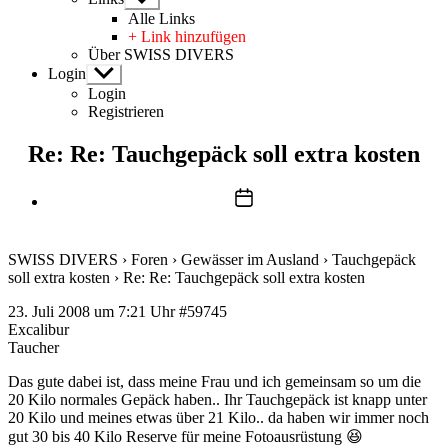
anzeigen
Alle Links
+ Link hinzufügen
Über SWISS DIVERS
Login
Untermenü
anzeigen
Login
Registrieren
Re: Re: Tauchgepäck soll extra kosten
Beitragsdatum
SWISS DIVERS
›
Foren
›
Gewässer im Ausland
›
Tauchgepäck
soll extra kosten
›
Re: Re: Tauchgepäck soll extra kosten
23. Juli 2008 um 7:21 Uhr
#59745
Excalibur
Taucher
Das gute dabei ist, dass meine Frau und ich gemeinsam so um die
20 Kilo normales Gepäck haben.. Ihr Tauchgepäck ist knapp unter
20 Kilo und meines etwas über 21 Kilo.. da haben wir immer noch
gut 30 bis 40 Kilo Reserve für meine Fotoausrüstung 😆