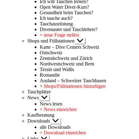
Ich will Tauchen lernen?
Open Water Diver-Kurs?
Gesundheit beim Tauchen?
Ich tauche auch?
Tauchausrüstung
Divemaster und Tauchlehrer?
+ neue Frage stellen
Shops und Füllstationen
Untermenü
anzeigen
Karte – Dive Centers Schweiz
Ostschweiz
Zentralschweiz und Zürich
Nordwestschweiz und Bern
Tessin und Wallis
Romandie
Ausland – Schweizer Tauchbasen
+ Shops/Füllstationen hinzufügen
Tauchplätze
News
Untermenü
anzeigen
News lesen
+ News einreichen
Kaufberatung
Downloads
Untermenü
anzeigen
alle Downloads
+ Download einreichen
Links
Untermenü