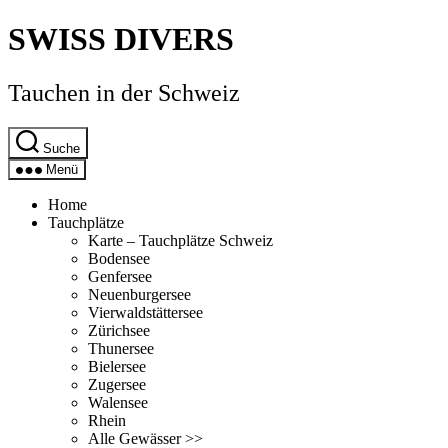
Direkt
SWISS DIVERS
zum
Inhalt
wechseln
Tauchen in der Schweiz
Suche
Menü
Home
Tauchplätze
Karte – Tauchplätze Schweiz
Bodensee
Genfersee
Neuenburgersee
Vierwaldstättersee
Zürichsee
Thunersee
Bielersee
Zugersee
Walensee
Rhein
Alle Gewässer >>