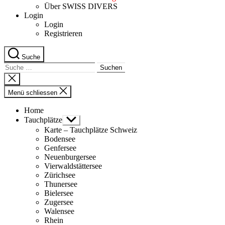
Über SWISS DIVERS
Login
Login
Registrieren
Suche
Suche
nach:
Suche
schliessen
Menü schliessen
Home
Tauchplätze
Untermenü
anzeigen
Karte – Tauchplätze Schweiz
Bodensee
Genfersee
Neuenburgersee
Vierwaldstättersee
Zürichsee
Thunersee
Bielersee
Zugersee
Walensee
Rhein