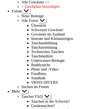
Alle Gewässer >>
+ Tauchplatz hinzufügen
Forum
Untermenü
anzeigen
Neue Beiträge
Alle Foren
Untermenü
anzeigen
Übersicht
Schweizer Gewässer
Gewässer im Ausland
Inserate und Kleinanzeigen
Tauchausbildung
Tauchausrüstung
Technisches Tauchen
Tauchmedizin
Unterwasser-Biologie
Buddysuche
Photo und -Video
Fundbüro
Smalltalk
SWISS DIVERS
Suchen im Froum
Mehr
Untermenü
anzeigen
Taucher FAQ
Untermenü
anzeigen
Tauchen in der Schweiz?
Gerätetauchen?