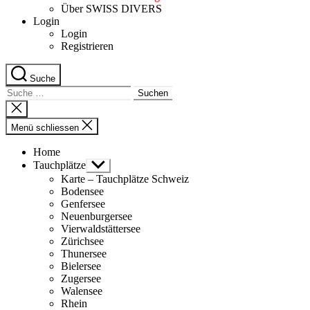
Über SWISS DIVERS
Login
Login
Registrieren
Suche
Suche
nach:
Suche
schliessen
Menü schliessen
Home
Tauchplätze
Untermenü
anzeigen
Karte – Tauchplätze Schweiz
Bodensee
Genfersee
Neuenburgersee
Vierwaldstättersee
Zürichsee
Thunersee
Bielersee
Zugersee
Walensee
Rhein