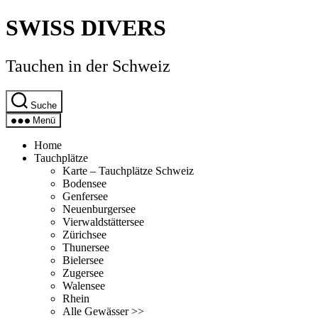
Direkt
SWISS DIVERS
zum
Inhalt
wechseln
Tauchen in der Schweiz
Suche
Menü
Home
Tauchplätze
Karte – Tauchplätze Schweiz
Bodensee
Genfersee
Neuenburgersee
Vierwaldstättersee
Zürichsee
Thunersee
Bielersee
Zugersee
Walensee
Rhein
Alle Gewässer >>