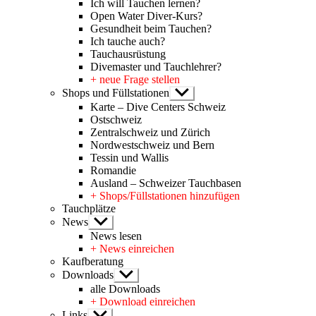
Ich will Tauchen lernen?
Open Water Diver-Kurs?
Gesundheit beim Tauchen?
Ich tauche auch?
Tauchausrüstung
Divemaster und Tauchlehrer?
+ neue Frage stellen
Shops und Füllstationen
Untermenü
anzeigen
Karte – Dive Centers Schweiz
Ostschweiz
Zentralschweiz und Zürich
Nordwestschweiz und Bern
Tessin und Wallis
Romandie
Ausland – Schweizer Tauchbasen
+ Shops/Füllstationen hinzufügen
Tauchplätze
News
Untermenü
anzeigen
News lesen
+ News einreichen
Kaufberatung
Downloads
Untermenü
anzeigen
alle Downloads
+ Download einreichen
Links
Untermenü