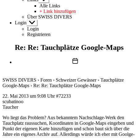
anzeigen
Alle Links
+ Link hinzufügen
Über SWISS DIVERS
Login
Untermenü
anzeigen
Login
Registrieren
Re: Re: Tauchplätze Google-Maps
Beitragsdatum
SWISS DIVERS
›
Foren
›
Schweizer Gewässer
›
Tauchplätze
Google-Maps
›
Re: Re: Tauchplätze Google-Maps
22. Mai 2013 um 9:08 Uhr
#72233
scubatinoo
Taucher
Wo liegt das Problem? Aus bekanntem Nachschlage-Werk den
Tauchplatz raussuchen, Koordinaten in Google-Maps eingeben und
Punkt der eigenen Karte hinzufügen und schon baut sich über die
Jahre ein eigenes Archiv auf. Allerdings würde ich eher mit Goolge-