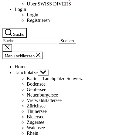
Über SWISS DIVERS
Login
Login
Registrieren
Suche
Suche
nach:
Suche
schliessen
Menü schliessen
Home
Tauchplätze
Untermenü
anzeigen
Karte – Tauchplätze Schweiz
Bodensee
Genfersee
Neuenburgersee
Vierwaldstättersee
Zürichsee
Thunersee
Bielersee
Zugersee
Walensee
Rhein