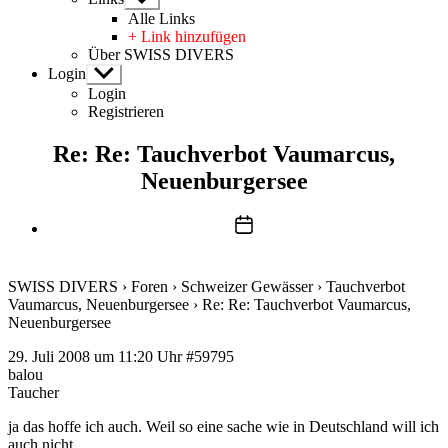
anzeigen
Alle Links
+ Link hinzufügen
Über SWISS DIVERS
Login
Untermenü
anzeigen
Login
Registrieren
Re: Re: Tauchverbot Vaumarcus,
Neuenburgersee
Beitragsdatum
SWISS DIVERS
›
Foren
›
Schweizer Gewässer
›
Tauchverbot
Vaumarcus, Neuenburgersee
›
Re: Re: Tauchverbot Vaumarcus,
Neuenburgersee
29. Juli 2008 um 11:20 Uhr
#59795
balou
Taucher
ja das hoffe ich auch. Weil so eine sache wie in Deutschland will ich
auch nicht.