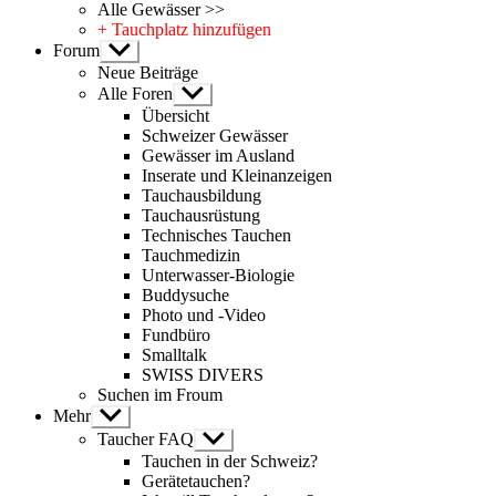
Alle Gewässer >>
+ Tauchplatz hinzufügen
Forum
Untermenü
anzeigen
Neue Beiträge
Alle Foren
Untermenü
anzeigen
Übersicht
Schweizer Gewässer
Gewässer im Ausland
Inserate und Kleinanzeigen
Tauchausbildung
Tauchausrüstung
Technisches Tauchen
Tauchmedizin
Unterwasser-Biologie
Buddysuche
Photo und -Video
Fundbüro
Smalltalk
SWISS DIVERS
Suchen im Froum
Mehr
Untermenü
anzeigen
Taucher FAQ
Untermenü
anzeigen
Tauchen in der Schweiz?
Gerätetauchen?