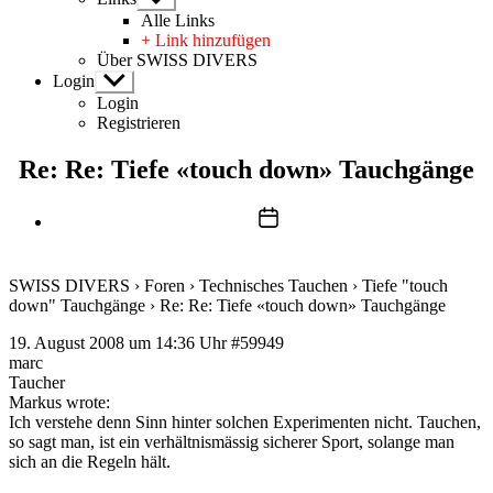
anzeigen
Alle Links
+ Link hinzufügen
Über SWISS DIVERS
Login
Untermenü
anzeigen
Login
Registrieren
Re: Re: Tiefe «touch down» Tauchgänge
Beitragsdatum
SWISS DIVERS
›
Foren
›
Technisches Tauchen
›
Tiefe "touch
down" Tauchgänge
›
Re: Re: Tiefe «touch down» Tauchgänge
19. August 2008 um 14:36 Uhr
#59949
marc
Taucher
Markus wrote:
Ich verstehe denn Sinn hinter solchen Experimenten nicht. Tauchen,
so sagt man, ist ein verhältnismässig sicherer Sport, solange man
sich an die Regeln hält.