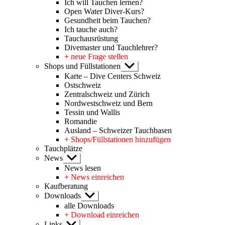
Ich will Tauchen lernen?
Open Water Diver-Kurs?
Gesundheit beim Tauchen?
Ich tauche auch?
Tauchausrüstung
Divemaster und Tauchlehrer?
+ neue Frage stellen
Shops und Füllstationen
Untermenü
anzeigen
Karte – Dive Centers Schweiz
Ostschweiz
Zentralschweiz und Zürich
Nordwestschweiz und Bern
Tessin und Wallis
Romandie
Ausland – Schweizer Tauchbasen
+ Shops/Füllstationen hinzufügen
Tauchplätze
News
Untermenü
anzeigen
News lesen
+ News einreichen
Kaufberatung
Downloads
Untermenü
anzeigen
alle Downloads
+ Download einreichen
Links
Untermenü