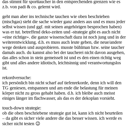
das stimmt für sporttaucher in den entsprechenden grenzen wie es
z.b. von padi & co. gelernt wird.
geht man aber ins technische tauchen wie oben beschrieben
(mischgas) sieht die sache wieder ganz anders aus und es muss jeder
selbst wissen (und ggf. mit seinen angehörigen besprochen haben)
was er tut. betreffend deko-zeiten und -strategie gibt es auch nicht
«eine richtige». die ganze wissenschaft dazu ist noch jung und in der
weiterentwicklung. d.h. es muss auch leute geben, die neue/andere
wege denken und ausprobieren. musste bühlman bzw. seine taucher
damals auch. du kannst also bei der taucherei nicht davon ausgehen,
das alles schon in stein gemeisselt ist und es den einen richtig weg
gibt und alles andere idiotisch, leichtsinnig und verantwortungslos
ist.
rekordversuche:
ich persönlich bin nicht scharf auf tiefenrekorde, denn ich will den
TG geniesen, entspannen und am ende die belastung für meinen
körper nicht zu gross gehabt haben. d.h. ich bleibe auch meisst
einiges länger im flachwasser, als das es der dekoplan vorsieht.
touch-down strategie:
ob die oben beschriebene strategie gut ist, kann ich nicht beurteilen
– da gibt es sicher viele andere die das besser wissen. ich werde es
sicher nicht testen 😉