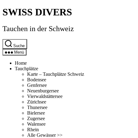
Direkt
SWISS DIVERS
zum
Inhalt
wechseln
Tauchen in der Schweiz
Suche
Menü
Home
Tauchplätze
Karte – Tauchplätze Schweiz
Bodensee
Genfersee
Neuenburgersee
Vierwaldstättersee
Zürichsee
Thunersee
Bielersee
Zugersee
Walensee
Rhein
Alle Gewässer >>