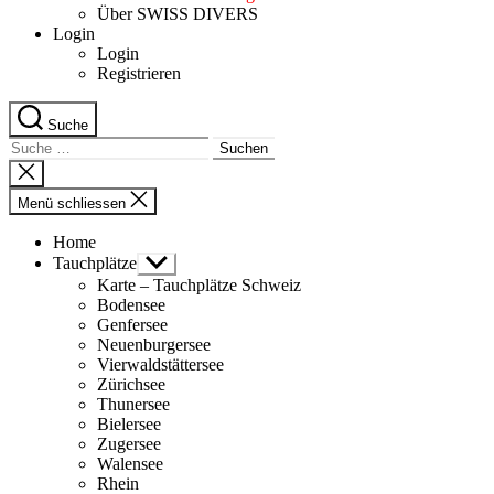
Über SWISS DIVERS
Login
Login
Registrieren
Suche
Suche
nach:
Suche
schliessen
Menü schliessen
Home
Tauchplätze
Untermenü
anzeigen
Karte – Tauchplätze Schweiz
Bodensee
Genfersee
Neuenburgersee
Vierwaldstättersee
Zürichsee
Thunersee
Bielersee
Zugersee
Walensee
Rhein