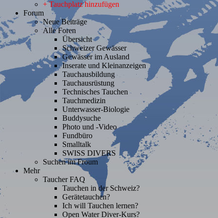
+ Tauchplatz hinzufügen
Forum
Neue Beiträge
Alle Foren
Übersicht
Schweizer Gewässer
Gewässer im Ausland
Inserate und Kleinanzeigen
Tauchausbildung
Tauchausrüstung
Technisches Tauchen
Tauchmedizin
Unterwasser-Biologie
Buddysuche
Photo und -Video
Fundbüro
Smalltalk
SWISS DIVERS
Suchen im Froum
Mehr
Taucher FAQ
Tauchen in der Schweiz?
Gerätetauchen?
Ich will Tauchen lernen?
Open Water Diver-Kurs?