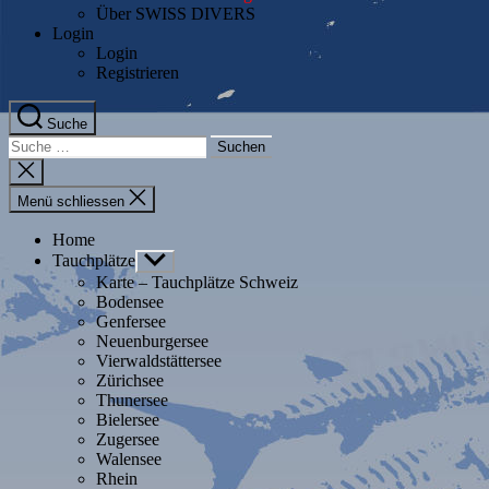
Über SWISS DIVERS
Login
Login
Registrieren
Suche
Suche
nach:
Suche
schliessen
Menü schliessen
Home
Tauchplätze
Untermenü
anzeigen
Karte – Tauchplätze Schweiz
Bodensee
Genfersee
Neuenburgersee
Vierwaldstättersee
Zürichsee
Thunersee
Bielersee
Zugersee
Walensee
Rhein