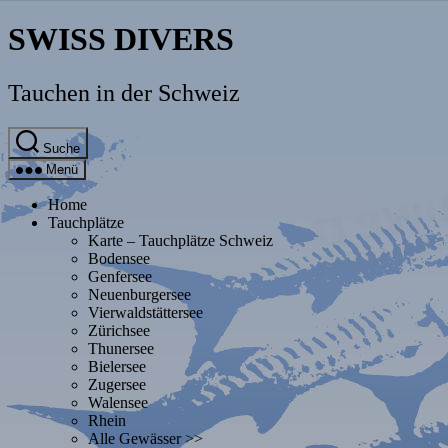
Direkt
SWISS DIVERS
zum
Inhalt
wechseln
Tauchen in der Schweiz
Suche
Menü
Home
Tauchplätze
Karte – Tauchplätze Schweiz
Bodensee
Genfersee
Neuenburgersee
Vierwaldstättersee
Zürichsee
Thunersee
Bielersee
Zugersee
Walensee
Rhein
Alle Gewässer >>