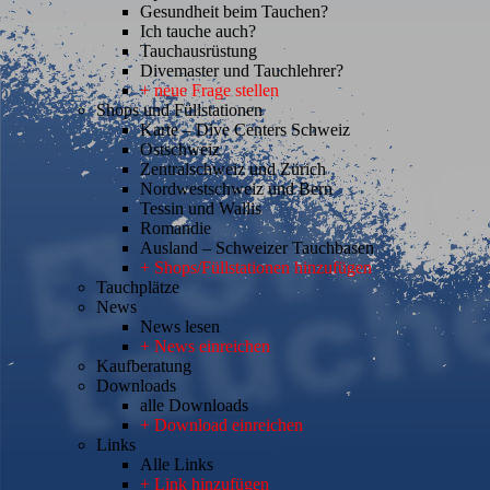
Gesundheit beim Tauchen?
Ich tauche auch?
Tauchausrüstung
Divemaster und Tauchlehrer?
+ neue Frage stellen
Shops und Füllstationen
Karte – Dive Centers Schweiz
Ostschweiz
Zentralschweiz und Zürich
Nordwestschweiz und Bern
Tessin und Wallis
Romandie
Ausland – Schweizer Tauchbasen
+ Shops/Füllstationen hinzufügen
Tauchplätze
News
News lesen
+ News einreichen
Kaufberatung
Downloads
alle Downloads
+ Download einreichen
Links
Alle Links
+ Link hinzufügen