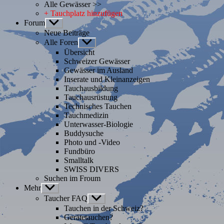
Alle Gewässer >>
+ Tauchplatz hinzufügen
Forum
Untermenü
anzeigen
Neue Beiträge
Alle Foren
Untermenü
anzeigen
Übersicht
Schweizer Gewässer
Gewässer im Ausland
Inserate und Kleinanzeigen
Tauchausbildung
Tauchausrüstung
Technisches Tauchen
Tauchmedizin
Unterwasser-Biologie
Buddysuche
Photo und -Video
Fundbüro
Smalltalk
SWISS DIVERS
Suchen im Froum
Mehr
Untermenü
anzeigen
Taucher FAQ
Untermenü
anzeigen
Tauchen in der Schweiz?
Gerätetauchen?