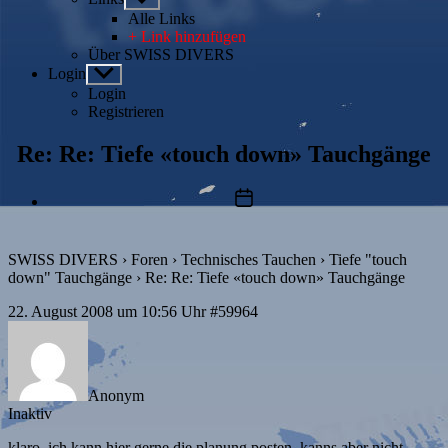
anzeigen
Alle Links
+ Link hinzufügen
Über SWISS DIVERS
Login
Untermenü
anzeigen
Login
Registrieren
Re: Re: Tiefe «touch down» Tauchgänge
Beitragsdatum
SWISS DIVERS
›
Foren
›
Technisches Tauchen
›
Tiefe "touch
down" Tauchgänge
›
Re: Re: Tiefe «touch down» Tauchgänge
22. August 2008 um 10:56 Uhr
#59964
Anonym
Inaktiv
klaro, ich kann hier gerne die planung posten. kanns aber nicht