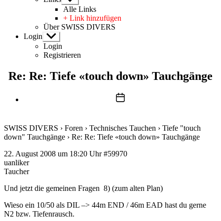
anzeigen
Alle Links
+ Link hinzufügen
Über SWISS DIVERS
Login
Untermenü
anzeigen
Login
Registrieren
Re: Re: Tiefe «touch down» Tauchgänge
Beitragsdatum
SWISS DIVERS
›
Foren
›
Technisches Tauchen
›
Tiefe "touch
down" Tauchgänge
›
Re: Re: Tiefe «touch down» Tauchgänge
22. August 2008 um 18:20 Uhr
#59970
uanliker
Taucher
Und jetzt die gemeinen Fragen 8) (zum alten Plan)
Wieso ein 10/50 als DIL –> 44m END / 46m EAD hast du gerne
N2 bzw. Tiefenrausch.