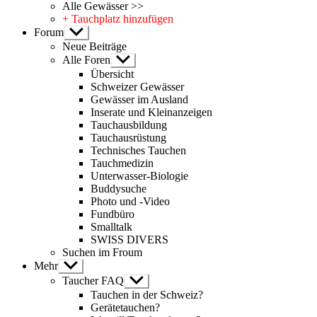
Alle Gewässer >>
+ Tauchplatz hinzufügen
Forum
Untermenü
anzeigen
Neue Beiträge
Alle Foren
Untermenü
anzeigen
Übersicht
Schweizer Gewässer
Gewässer im Ausland
Inserate und Kleinanzeigen
Tauchausbildung
Tauchausrüstung
Technisches Tauchen
Tauchmedizin
Unterwasser-Biologie
Buddysuche
Photo und -Video
Fundbüro
Smalltalk
SWISS DIVERS
Suchen im Froum
Mehr
Untermenü
anzeigen
Taucher FAQ
Untermenü
anzeigen
Tauchen in der Schweiz?
Gerätetauchen?