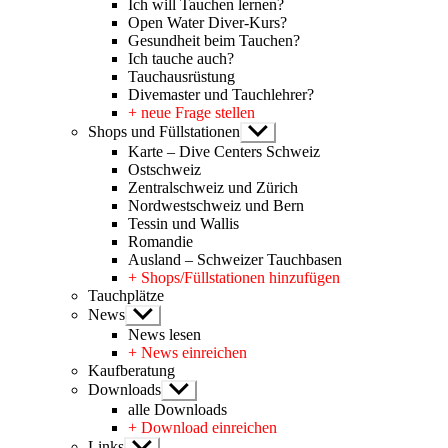
Ich will Tauchen lernen?
Open Water Diver-Kurs?
Gesundheit beim Tauchen?
Ich tauche auch?
Tauchausrüstung
Divemaster und Tauchlehrer?
+ neue Frage stellen
Shops und Füllstationen
Untermenü
anzeigen
Karte – Dive Centers Schweiz
Ostschweiz
Zentralschweiz und Zürich
Nordwestschweiz und Bern
Tessin und Wallis
Romandie
Ausland – Schweizer Tauchbasen
+ Shops/Füllstationen hinzufügen
Tauchplätze
News
Untermenü
anzeigen
News lesen
+ News einreichen
Kaufberatung
Downloads
Untermenü
anzeigen
alle Downloads
+ Download einreichen
Links
Untermenü