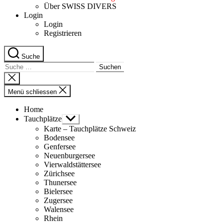
Über SWISS DIVERS
Login
Login
Registrieren
Suche
Suche
nach:
Suche
schliessen
Menü schliessen
Home
Tauchplätze
Untermenü
anzeigen
Karte – Tauchplätze Schweiz
Bodensee
Genfersee
Neuenburgersee
Vierwaldstättersee
Zürichsee
Thunersee
Bielersee
Zugersee
Walensee
Rhein