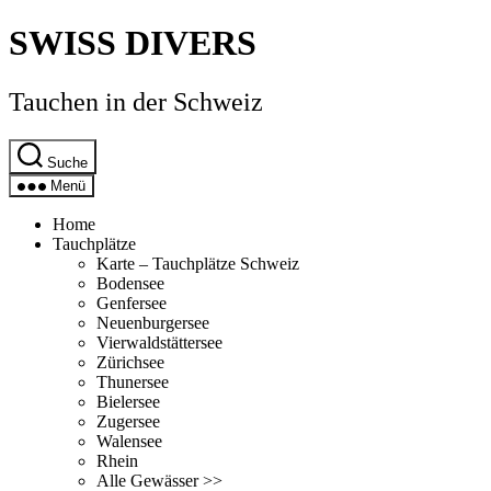
Direkt
SWISS DIVERS
zum
Inhalt
wechseln
Tauchen in der Schweiz
Suche
Menü
Home
Tauchplätze
Karte – Tauchplätze Schweiz
Bodensee
Genfersee
Neuenburgersee
Vierwaldstättersee
Zürichsee
Thunersee
Bielersee
Zugersee
Walensee
Rhein
Alle Gewässer >>