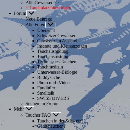
Alle Gewässer >>
+ Tauchplatz hinzufügen
Forum
Untermenü
anzeigen
Neue Beiträge
Alle Foren
Untermenü
anzeigen
Übersicht
Schweizer Gewässer
Gewässer im Ausland
Inserate und Kleinanzeigen
Tauchausbildung
Tauchausrüstung
Technisches Tauchen
Tauchmedizin
Unterwasser-Biologie
Buddysuche
Photo und -Video
Fundbüro
Smalltalk
SWISS DIVERS
Suchen im Froum
Mehr
Untermenü
anzeigen
Taucher FAQ
Untermenü
anzeigen
Tauchen in der Schweiz?
Gerätetauchen?