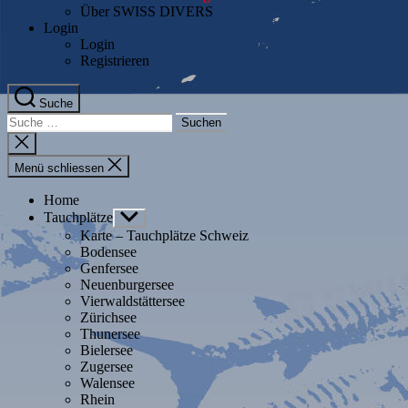
Über SWISS DIVERS
Login
Login
Registrieren
Suche
Suche
nach:
Suche
schliessen
Menü schliessen
Home
Tauchplätze
Untermenü
anzeigen
Karte – Tauchplätze Schweiz
Bodensee
Genfersee
Neuenburgersee
Vierwaldstättersee
Zürichsee
Thunersee
Bielersee
Zugersee
Walensee
Rhein