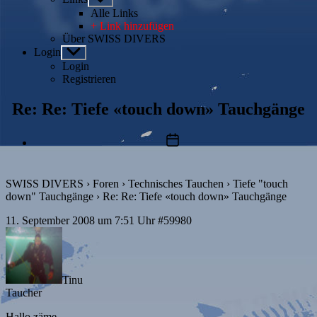
anzeigen
Alle Links
+ Link hinzufügen
Über SWISS DIVERS
Login
Untermenü
anzeigen
Login
Registrieren
Re: Re: Tiefe «touch down» Tauchgänge
Beitragsdatum
SWISS DIVERS
›
Foren
›
Technisches Tauchen
›
Tiefe "touch
down" Tauchgänge
›
Re: Re: Tiefe «touch down» Tauchgänge
11. September 2008 um 7:51 Uhr
#59980
Tinu
Taucher
Hallo zäme