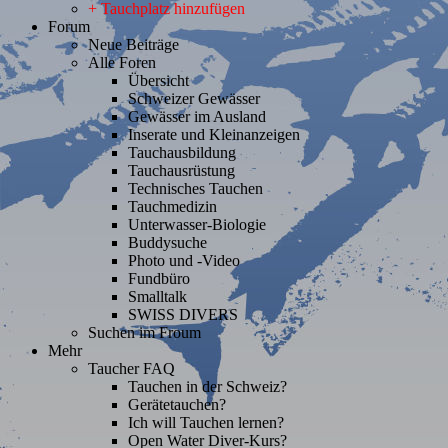
+ Tauchplatz hinzufügen
Forum
Neue Beiträge
Alle Foren
Übersicht
Schweizer Gewässer
Gewässer im Ausland
Inserate und Kleinanzeigen
Tauchausbildung
Tauchausrüstung
Technisches Tauchen
Tauchmedizin
Unterwasser-Biologie
Buddysuche
Photo und -Video
Fundbüro
Smalltalk
SWISS DIVERS
Suchen im Froum
Mehr
Taucher FAQ
Tauchen in der Schweiz?
Gerätetauchen?
Ich will Tauchen lernen?
Open Water Diver-Kurs?