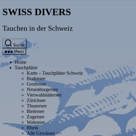
Direkt
SWISS DIVERS
zum
Inhalt
wechseln
Tauchen in der Schweiz
Suche
Menü
Home
Tauchplätze
Karte – Tauchplätze Schweiz
Bodensee
Genfersee
Neuenburgersee
Vierwaldstättersee
Zürichsee
Thunersee
Bielersee
Zugersee
Walensee
Rhein
Alle Gewässer >>