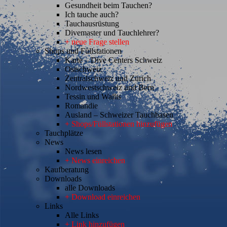
Gesundheit beim Tauchen?
Ich tauche auch?
Tauchausrüstung
Divemaster und Tauchlehrer?
+ neue Frage stellen
Shops und Füllstationen
Karte – Dive Centers Schweiz
Ostschweiz
Zentralschweiz und Zürich
Nordwestschweiz und Bern
Tessin und Wallis
Romandie
Ausland – Schweizer Tauchbasen
+ Shops/Füllstationen hinzufügen
Tauchplätze
News
News lesen
+ News einreichen
Kaufberatung
Downloads
alle Downloads
+ Download einreichen
Links
Alle Links
+ Link hinzufügen