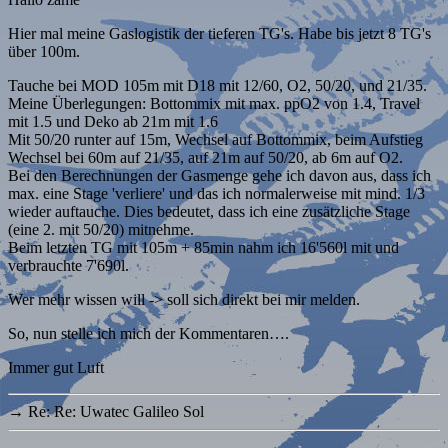
Hier mal meine Gaslogistik der tieferen TG's. Habe bis jetzt 8 TG's
über 100m.
Tauche bei MOD 105m mit D18 mit 12/60, O2, 50/20, und 21/35.
Meine Überlegungen: Bottommix mit max. ppO2 von 1.4, Travel
mit 1.5 und Deko ab 21m mit 1.6
Mit 50/20 runter auf 15m, Wechsel auf Bottommix, beim Aufstieg
Wechsel bei 60m auf 21/35, auf 21m auf 50/20, ab 6m auf O2.
Bei den Berechnungen der Gasmenge gehe ich davon aus, dass ich
max. eine Stage 'verliere' und das ich normalerweise mit mind. 1/3
wieder auftauche. Dies bedeutet, dass ich eine zusätzliche Stage
(eine 2. mit 50/20) mitnehme.
Beim letzten TG mit 105m + 85min nahm ich 16'560l mit und
verbrauchte 7'690l.
Wer mehr wissen will -> soll sich direkt bei mir melden.
So, nun stelle ich mich der Kommentaren….
Immer gut Luft
→
Re: Re: Uwatec Galileo Sol