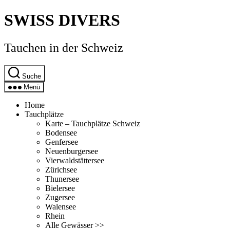
Direkt
SWISS DIVERS
zum
Inhalt
wechseln
Tauchen in der Schweiz
Suche
Menü
Home
Tauchplätze
Karte – Tauchplätze Schweiz
Bodensee
Genfersee
Neuenburgersee
Vierwaldstättersee
Zürichsee
Thunersee
Bielersee
Zugersee
Walensee
Rhein
Alle Gewässer >>