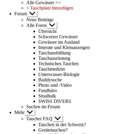
Alle Gewässer >>
+ Tauchplatz hinzufügen
Forum
Untermenü
anzeigen
Neue Beiträge
Alle Foren
Untermenü
anzeigen
Übersicht
Schweizer Gewässer
Gewässer im Ausland
Inserate und Kleinanzeigen
Tauchausbildung
Tauchausrüstung
Technisches Tauchen
Tauchmedizin
Unterwasser-Biologie
Buddysuche
Photo und -Video
Fundbüro
Smalltalk
SWISS DIVERS
Suchen im Froum
Mehr
Untermenü
anzeigen
Taucher FAQ
Untermenü
anzeigen
Tauchen in der Schweiz?
Gerätetauchen?