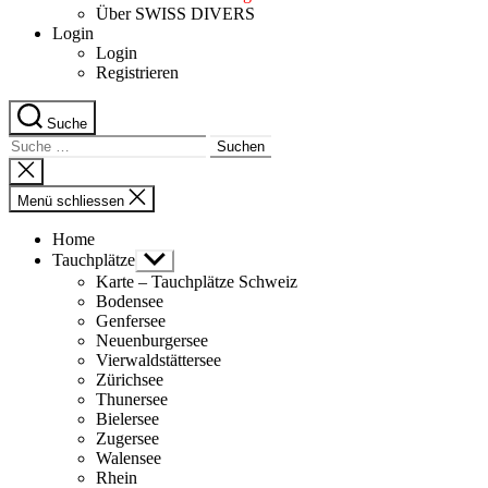
Über SWISS DIVERS
Login
Login
Registrieren
Suche
Suche
nach:
Suche
schliessen
Menü schliessen
Home
Tauchplätze
Untermenü
anzeigen
Karte – Tauchplätze Schweiz
Bodensee
Genfersee
Neuenburgersee
Vierwaldstättersee
Zürichsee
Thunersee
Bielersee
Zugersee
Walensee
Rhein