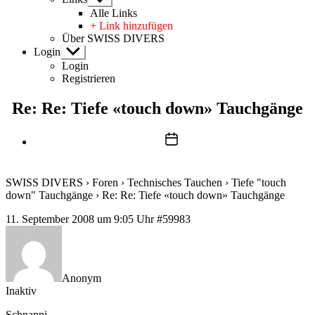
anzeigen
Alle Links
+ Link hinzufügen
Über SWISS DIVERS
Login
Untermenü
anzeigen
Login
Registrieren
Re: Re: Tiefe «touch down» Tauchgänge
Beitragsdatum
SWISS DIVERS
›
Foren
›
Technisches Tauchen
›
Tiefe "touch
down" Tauchgänge
›
Re: Re: Tiefe «touch down» Tauchgänge
11. September 2008 um 9:05 Uhr
#59983
Anonym
Inaktiv
Schnappi