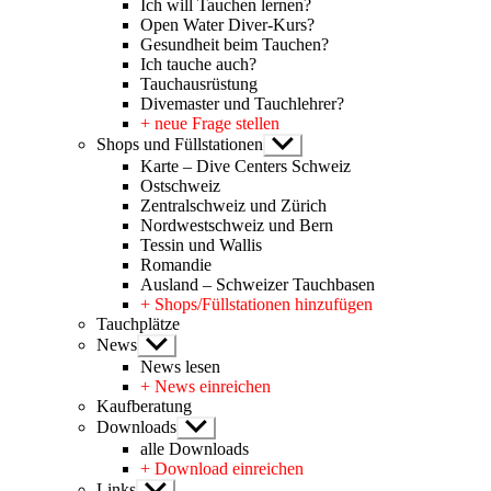
Ich will Tauchen lernen?
Open Water Diver-Kurs?
Gesundheit beim Tauchen?
Ich tauche auch?
Tauchausrüstung
Divemaster und Tauchlehrer?
+ neue Frage stellen
Shops und Füllstationen
Untermenü
anzeigen
Karte – Dive Centers Schweiz
Ostschweiz
Zentralschweiz und Zürich
Nordwestschweiz und Bern
Tessin und Wallis
Romandie
Ausland – Schweizer Tauchbasen
+ Shops/Füllstationen hinzufügen
Tauchplätze
News
Untermenü
anzeigen
News lesen
+ News einreichen
Kaufberatung
Downloads
Untermenü
anzeigen
alle Downloads
+ Download einreichen
Links
Untermenü