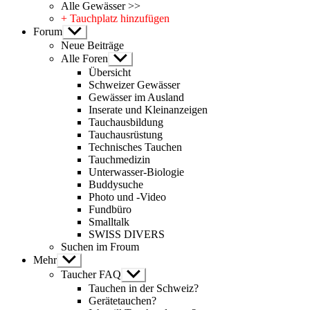
Alle Gewässer >>
+ Tauchplatz hinzufügen
Forum
Untermenü
anzeigen
Neue Beiträge
Alle Foren
Untermenü
anzeigen
Übersicht
Schweizer Gewässer
Gewässer im Ausland
Inserate und Kleinanzeigen
Tauchausbildung
Tauchausrüstung
Technisches Tauchen
Tauchmedizin
Unterwasser-Biologie
Buddysuche
Photo und -Video
Fundbüro
Smalltalk
SWISS DIVERS
Suchen im Froum
Mehr
Untermenü
anzeigen
Taucher FAQ
Untermenü
anzeigen
Tauchen in der Schweiz?
Gerätetauchen?