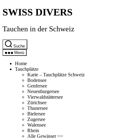
Direkt
SWISS DIVERS
zum
Inhalt
wechseln
Tauchen in der Schweiz
Suche
Menü
Home
Tauchplätze
Karte – Tauchplätze Schweiz
Bodensee
Genfersee
Neuenburgersee
Vierwaldstättersee
Zürichsee
Thunersee
Bielersee
Zugersee
Walensee
Rhein
Alle Gewässer >>