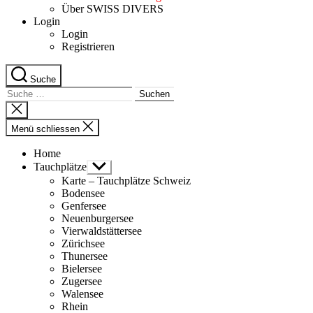
Über SWISS DIVERS
Login
Login
Registrieren
Suche
Suche
nach:
Suche
schliessen
Menü schliessen
Home
Tauchplätze
Untermenü
anzeigen
Karte – Tauchplätze Schweiz
Bodensee
Genfersee
Neuenburgersee
Vierwaldstättersee
Zürichsee
Thunersee
Bielersee
Zugersee
Walensee
Rhein