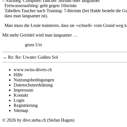
– Aufstieg: Computer-Taucher 5m/min oder langsamer
Freiwasseraufstieg: geht gegen 10m/min
Tabellen-Taucher nach Training: 7-8m/min (bei Halde besteht die Ge
dass man langsamer ist).
Man muss die Leute trainieren, dass sie «schnell» vom Grund weg
Mit mehr Gerödel wird man langsamer …
gruss Urs
→
Re: Re: Uwatec Galileo Sol
www.swiss-divers.ch
Hilfe
Nutzungsbedingungen
Datenschutzerklärung
Impressum
Kontakt
Login
Registrierung
Sitemap
© 2026
by dive.steha.ch (Stefan Hagen)