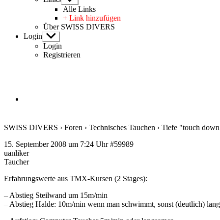
anzeigen
Alle Links
+ Link hinzufügen
Über SWISS DIVERS
Login
Untermenü
anzeigen
Login
Registrieren
SWISS DIVERS
›
Foren
›
Technisches Tauchen
›
Tiefe "touch dow
15. September 2008 um 7:24 Uhr
#59989
uanliker
Taucher
Erfahrungswerte aus TMX-Kursen (2 Stages):
– Abstieg Steilwand um 15m/min
– Abstieg Halde: 10m/min wenn man schwimmt, sonst (deutlich) lan