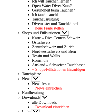
Ich will Tauchen lernen?
Open Water Diver-Kurs?
Gesundheit beim Tauchen?
Ich tauche auch?
Tauchausrüstung
Divemaster und Tauchlehrer?
+ neue Frage stellen
Shops und Füllstationen
Untermenü
anzeigen
Karte – Dive Centers Schweiz
Ostschweiz
Zentralschweiz und Zürich
Nordwestschweiz und Bern
Tessin und Wallis
Romandie
Ausland – Schweizer Tauchbasen
+ Shops/Füllstationen hinzufügen
Tauchplätze
News
Untermenü
anzeigen
News lesen
+ News einreichen
Kaufberatung
Downloads
Untermenü
anzeigen
alle Downloads
+ Download einreichen
Links
Untermenü